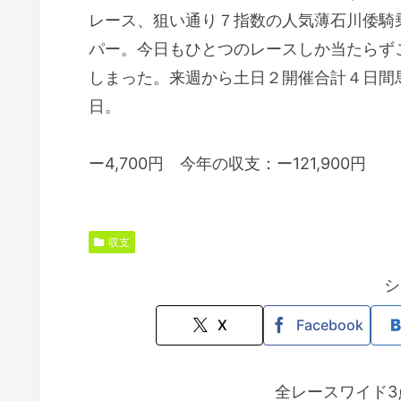
レース、狙い通り７指数の人気薄石川倭騎
パー。今日もひとつのレースしか当たらず
しまった。来週から土日２開催合計４日間
日。
ー4,700円 今年の収支：ー121,900円
収支
シ
X
Facebook
全レースワイド3