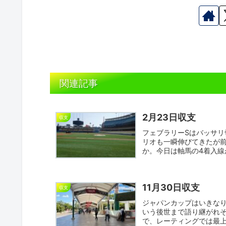
関連記事
2月23日収支
収支
フェブラリーSはバッサ
リオも一瞬伸びてきたが前
か。今日は軸馬の4着入線
11月30日収支
収支
ジャパンカップはいきな
いう後世まで語り継がれ
で、レーティングでは最