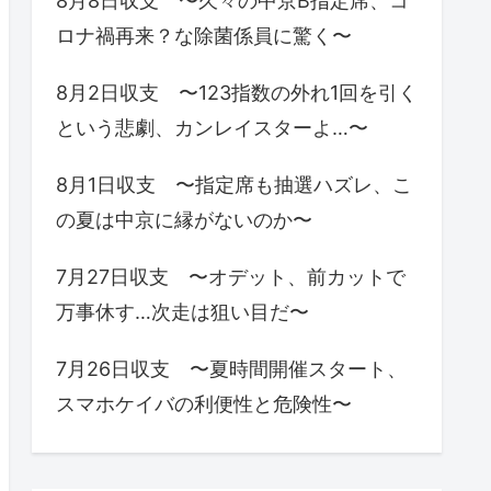
8月8日収支 〜久々の中京B指定席、コ
ロナ禍再来？な除菌係員に驚く〜
8月2日収支 〜123指数の外れ1回を引く
という悲劇、カンレイスターよ…〜
8月1日収支 〜指定席も抽選ハズレ、こ
の夏は中京に縁がないのか〜
7月27日収支 〜オデット、前カットで
万事休す…次走は狙い目だ〜
7月26日収支 〜夏時間開催スタート、
スマホケイバの利便性と危険性〜