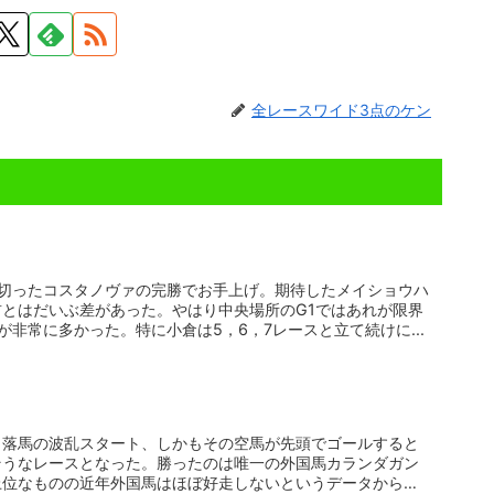
全レースワイド3点のケン
リ切ったコスタノヴァの完勝でお手上げ。期待したメイショウハ
とはだいぶ差があった。やはり中央場所のG1ではあれが限界
が非常に多かった。特に小倉は5，6，7レースと立て続けに...
り落馬の波乱スタート、しかもその空馬が先頭でゴールすると
そうなレースとなった。勝ったのは唯一の外国馬カランダガン
上位なものの近年外国馬はほぼ好走しないというデータからや