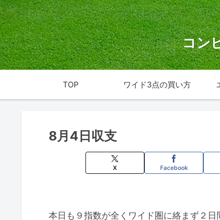
コン
TOP
ワイド3点の買い方
8月4日収支
X
Facebook
本日も９指数が全くワイド圏に絡まず２日