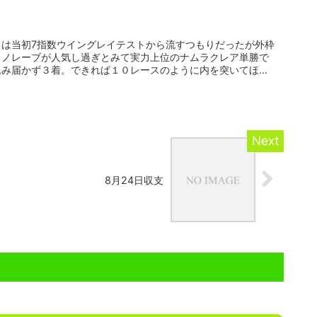
スは当初7指数ウイングレイテストから流すつもりだったが外枠
トノレーブが人気し過ぎとみて実力上位のナムラクレア単勝で
込み届かず３着。できれば１０レースのように内を突いてほし
8月24日収支