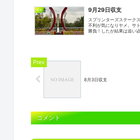
9月29日収支
収支
スプリンターズステーク
不利が気になりヤメ。サ
勝負！したが結果は追い
かっ...
8月3日収支
コメント