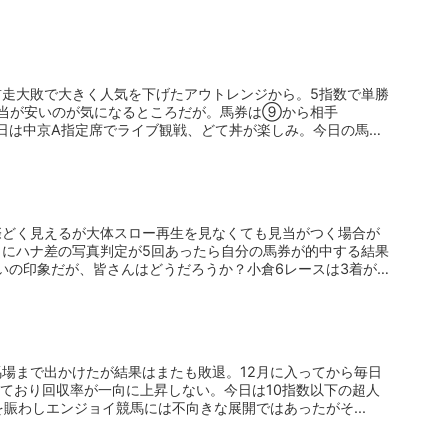
前走大敗で大きく人気を下げたアウトレンジから。5指数で単勝
配当が安いのが気になるところだが。馬券は⑨から相手
日は中京A指定席でライブ観戦、どて丼が楽しみ。今日の馬券
際どく見えるが大体スロー再生を見なくても見当がつく場合が
とにハナ差の写真判定が5回あったら自分の馬券が的中する結果
いの印象だが、皆さんはどうだろうか？小倉6レースは3着が
場まで出かけたが結果はまたも敗退。12月に入ってから毎日
続けており回収率が一向に上昇しない。今日は10指数以下の超人
を賑わしエンジョイ競馬には不向きな展開ではあったがそ...