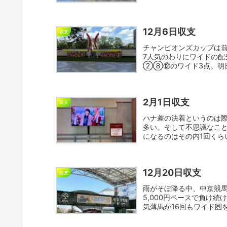
や微妙...
12月6日収支
収支
チャンピオンズカップは
7人気のわりにワイドの
②⑧⑫のワイド3点。明
成績はそこ...
2月1日収支
収支
ハナ差の決着というのは
多い。そして不思議なこ
になるのはその内1回くら
微...
12月20日収支
収支
雨がそぼ降る中、中京競馬
5,000円ペースで負け
気薄馬が16回もワイド圏