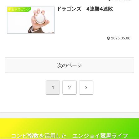
ドラゴンズ 4連勝4連敗
中日ドラゴンズ
2025.05.06
次のページ
次
1
2
へ
コンピ指数を活用した エンジョイ競馬ライフ