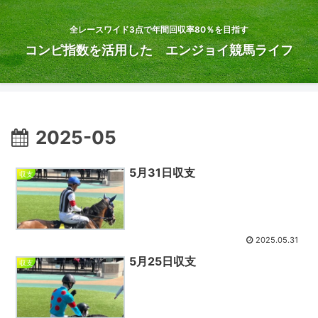
全レースワイド3点で年間回収率80％を目指す
コンピ指数を活用した エンジョイ競馬ライフ
2025-05
5月31日収支
収支
2025.05.31
5月25日収支
収支