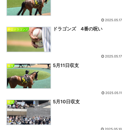
2025.05.17
ドラゴンズ 4番の呪い
中日ドラゴンズ
2025.05.17
5月11日収支
収支
2025.05.11
5月10日収支
収支
2025.05.10