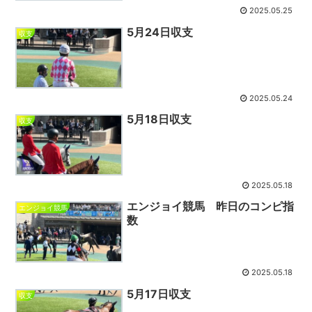
2025.05.25
5月24日収支
収支
2025.05.24
5月18日収支
収支
2025.05.18
エンジョイ競馬 昨日のコンピ指
エンジョイ競馬
数
2025.05.18
5月17日収支
収支