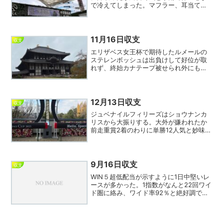
で冷えてしまった。マフラー、耳当て、
手袋、ひざ掛け、使い捨てカイロにダウ
ンを着込んで万全で臨んだつもりだった
が予想外の寒気で大ダメージ。周りのお
客さんも震え気味で今日...
11月16日収支
収支
エリザベス女王杯で期待したルメールの
ステレンボッシュは出負けして好位が取
れず、終始カナテープ被せられ外にも出
せず消化不良で惨敗。2着にきたパラディ
レーヌの位置が取れていれば充分勝ち負
けになったと思うのだが…。まあルメー
ルでダメなら仕方ないか...
12月13日収支
収支
ジュベナイルフィリーズはショウナンカ
リスから大振りする。大外が嫌われたか
前走重賞2着のわりに単勝12人気と妙味た
っぷりでは。しばしば重賞で高配当を演
出する池添の一発に期待したい。馬券は
⑱から相手⑦⑧⑨のワイド3点で信用
できない１番人気の北村...
9月16日収支
収支
WIN５超低配当が示すように1日中堅いレ
ースが多かった。1指数がなんと22回ワイ
ド圏に絡み、ワイド率92％と絶好調では
むべなるかな。穴目が狙いのエンジョイ
競馬は当然かみ合わず、1レースしか的中
せず大敗。それはともかくどうも今開催