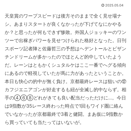
2025.05.04
天皇賞のワープスピードは後方そのままで全く見せ場ナ
シ。あまりスタートが良くなかったが下げてなにかやる
か？と思ったが何もできず惨敗。外国人ジョッキーのワン
ツーで出稼ぎパワーを見せつけられた格好となった。日刊
スポーツ記者陣と佐藤哲三の予想はヘデントールとビザン
チンドリームが多かったのでほとんど的中していたよう
だ。レーンはともかくシュタルケはここ一番でへグる傾向
にあるので軽視していたが馬に力があったということか。
本日も快心の的中が無く負け。京都最終レースは狙いの⑫
カフジエニアゴンが好走するも紐が全滅し的中ならず。相
手の④⑥⑧どれがきても良い配当だっただけに…。今日
は9指数が35レース終わった時点で1回もワイド圏に絡ん
でいなかったが京都最終で3着と健闘。まあ仮に9指数か
ら買っていても当たってはいないが。