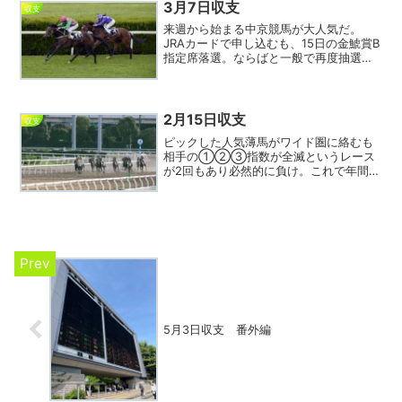
からJRAw...
3月7日収支
収支
来週から始まる中京競馬が大人気だ。
JRAカードで申し込むも、15日の金鯱賞B
指定席落選。ならばと一般で再度抽選も
またまたハズレ。同行予定だった友人も
全滅で、G1ならいざしらず単なる重賞で
ここまで外れることは記憶にない。ま
た、土曜日分で当選し...
2月15日収支
収支
ピックした人気薄馬がワイド圏に絡むも
相手の①②③指数が全滅というレース
が2回もあり必然的に負け。これで年間収
支が早くもマイナス5万円を超えてしまい
非常に拙いペースで進行してしまってい
る。阪神競馬場がリニューアルオープン
とのこと。初見組が落ち...
5月3日収支 番外編