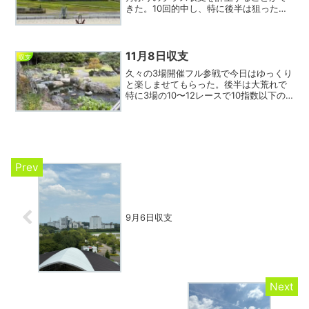
きた。10回的中し、特に後半は狙った馬
がよく走ってくれ、珍しく気分よく1日を
終えられて一安心。それにしても荻野
極、京都9レースは9指数のシュベルトラ
イテを彼が騎乗する...
11月8日収支
収支
久々の3場開催フル参戦で今日はゆっくり
と楽しませてもらった。後半は大荒れで
特に3場の10〜12レースで10指数以下の
超人気薄が6頭もワイド圏を賑わしかなり
難解な競争が続いた。しかし間隙をぬっ
てそこそこ的中しほぼプラマイゼロくら
いの結果で終了...
9月6日収支