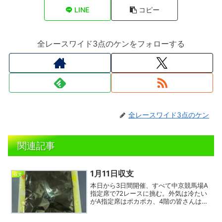
LINE
コピー
全レースワイド3点のケンをフォローする
全レースワイド3点のケン
関連記事
1月11日収支
収支
本日から3日間開催、すべて中京競馬場A
指定席で72レースに挑む。外気は冷たい
がA指定席はポカポカ、4階の皆さんは強
い日差しのせいで半袖もチラホラ。ウエ
ルカムチャンスは初めてワンモアチャン