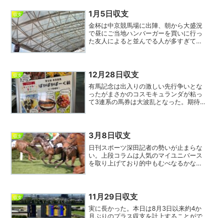
スで的中し、C賞のトラベルポーチをゲッ
ト。幸先いいと思...
1月5日収支
収支
金杯は中京競馬場に出陣、朝から大盛況
で昼にご当地ハンバーガーを買いに行っ
た友人によると並んでる人が多すぎて断
念したとのこと。入場直後にトライした
ウェルカムチャンスは余裕で外れ、出だ
し好調とはいかず。暗示された不安どお
りいざレースが始まっても...
12月28日収支
収支
有馬記念は出入りの激しい先行争いとな
ったがまさかのコスモキュランダが粘っ
て3連系の馬券は大波乱となった。期待し
たエキサイトバイオは終始後ろからで持
ち味を生かせず、本来やりたかったレー
スをコスモキュランダにやられてしまっ
た感じ。しかしコスモキ...
3月8日収支
収支
日刊スポーツ深田記者の勢いが止まらな
い。上段コラムは人気のマイユニバース
を取り上げており的中もむべなるかな、
という感じだったが別の個所にある「ニ
ッカン名物マル得情報」が凄かった。中
山1レースで初出走のステイグローリアス
の単複をプッシュしてい...
11月29日収支
収支
実に長かった。本日は8月3日以来約4か
月ぶりのプラス収支を計上することがで