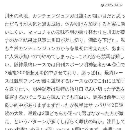
2025.09.07
川田の意地、カンチェンジュンガは誰もが狙い目だと思っ
ただろうが人気と過去成績、休み明けを加味すると実に買
いにくい。ママコチャの意味不明の乗り替わりを川田が覆
すのか？結果は見事に川田が差し切り、溜飲を下げた。私
も当然カンチェンジュンガからを最初に考えたが、あまり
に人気が無いのでやめてしまった…これだから競馬は難し
い。阪神最終レースでは日刊スポーツ明神記者が▲◎〇で
3連複200倍超えを的中させており、あっぱれ。最終レー
スは競馬ファンが最も重視するレースなのでこれには拍手
を送りたい。明神記者は独特の語り口で思い切った予想を
披露するのでコラムを読んでても面白い。馬券は前半こそ
良い的中がありまずまずだったが後半はサッパリで2日連
続の大敗。最近は2頭どちらか迷って選ばなかった方が激
走、というパターンが多くしばらく雌伏の時か。注目して
いた7指数は今日も5回しかワイド圏に絡まず、来週も狙