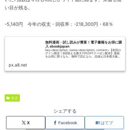
い目が残る。
-5,140円 今年の収支・回収率：-218,300円・68％
無料漫画・試し読みが豊富！電子書籍をお得に購
入 ebookjapan
key=description, name=description, content=【初回ロ
グイン限定！6回使える最大70%OFFクーポン配布】漫画
をお得に買うなら、無料で読むなら、品揃え日本最大級
100万冊以上の電子書籍販売サイト「eb...
px.a8.net
収支
シェアする
X
Facebook
はてブ