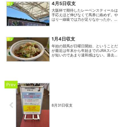
べき現象なのだが的...
4月5日収支
収支
大阪杯で期待したレーベンスティールは
手応えほど伸びなくて馬券に絡めず。や
はり一線級では力が足りなかったか。ま
あクロワデュノールにあれほど落ち着い
たレースをされてしまってはギブアップ
だ。今日は１レースしか的中できず１日
の回収率11％の大負け。...
1月4日収支
収支
年始の競馬が日曜日開始、ということだ
が最近は年末から年始までのJRAスパン
が短いのであまり違和感はない。過去は
有馬記念が12月23日くらいでそれから10
日間ほど中央競馬開催が空白などザラだ
ったことを思えば、大きな進歩か。進歩
と言えばJRAア...
8月31日収支