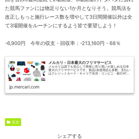
た競馬ファンには物足りない1か月となりそう。競馬法を
改正しもっと施行レース数を増やして3日間開催以外は全
て3場開催をルーチンにするよう皆で要望しよう！
-6,900円 今年の収支・回収率：-213,160円・68％
メルカリ - 日本最大のフリマサービス
メルカリは誰でも安心して簡単に売り買いが楽しめる日本
最大のフリマサービスです。新品/未使用品も多数、支払い
はクレジットカード・キャリア決済・コンビニ・銀行ATM
が利用可能で、品物が届いてから出品者に入金される独自
システムのため安心です。
jp.mercari.com
収支
シェアする