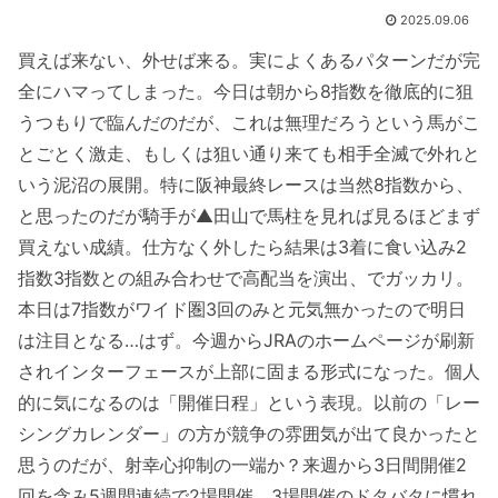
2025.09.06
買えば来ない、外せば来る。実によくあるパターンだが完
全にハマってしまった。今日は朝から8指数を徹底的に狙
うつもりで臨んだのだが、これは無理だろうという馬がこ
とごとく激走、もしくは狙い通り来ても相手全滅で外れと
いう泥沼の展開。特に阪神最終レースは当然8指数から、
と思ったのだが騎手が▲田山で馬柱を見れば見るほどまず
買えない成績。仕方なく外したら結果は3着に食い込み2
指数3指数との組み合わせで高配当を演出、でガッカリ。
本日は7指数がワイド圏3回のみと元気無かったので明日
は注目となる…はず。今週からJRAのホームページが刷新
されインターフェースが上部に固まる形式になった。個人
的に気になるのは「開催日程」という表現。以前の「レー
シングカレンダー」の方が競争の雰囲気が出て良かったと
思うのだが、射幸心抑制の一端か？来週から3日間開催2
回を含み5週間連続で2場開催、3場開催のドタバタに慣れ