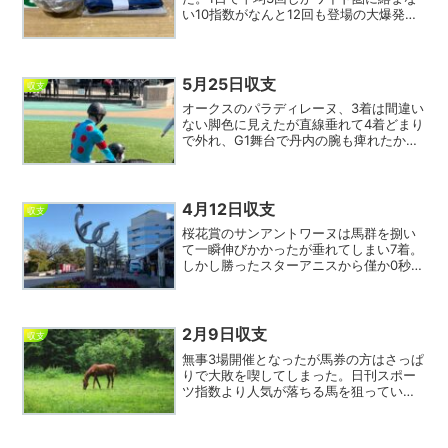
い10指数がなんと12回も登場の大爆発。
10指数だけでなくそれ以下の人気薄指数
も大活躍でなんと10指数以下が20回もワ
イド圏を賑わす大荒れの1日となった。36
レースで1...
5月25日収支
収支
オークスのパラディレーヌ、3着は間違い
ない脚色に見えたが直線垂れて4着どまり
で外れ、G1舞台で丹内の腕も痺れたか。
まあ、1－3のワイドは5人気で8倍くらい
しかつかなかったが。単勝は僅かにルメ
ールが1人気だったが馬券の軸としては
①アルマベロー...
4月12日収支
収支
桜花賞のサンアントワーヌは馬群を捌い
て一瞬伸びかかったが垂れてしまい7着。
しかし勝ったスターアニスから僅か0秒7
差と見せ場たっぷりの好レースであっ
た。人気薄で3着に食い込んで高配当をも
たらしたジッピーチューンは前走ドリー
ムコアの0秒3差2着...
2月9日収支
収支
無事3場開催となったが馬券の方はさっぱ
りで大敗を喫してしまった。日刊スポー
ツ指数より人気が落ちる馬を狙っていく
のだが、かみ合わない日もあるというこ
と。今日は3指数が19回もワイド圏に絡む
大活躍。エンジョイ競馬としては歓迎す