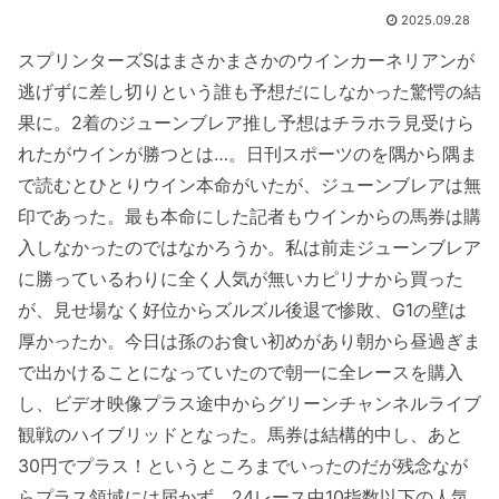
2025.09.28
スプリンターズSはまさかまさかのウインカーネリアンが
逃げずに差し切りという誰も予想だにしなかった驚愕の結
果に。2着のジューンブレア推し予想はチラホラ見受けら
れたがウインが勝つとは…。日刊スポーツのを隅から隅ま
で読むとひとりウイン本命がいたが、ジューンブレアは無
印であった。最も本命にした記者もウインからの馬券は購
入しなかったのではなかろうか。私は前走ジューンブレア
に勝っているわりに全く人気が無いカピリナから買った
が、見せ場なく好位からズルズル後退で惨敗、G1の壁は
厚かったか。今日は孫のお食い初めがあり朝から昼過ぎま
で出かけることになっていたので朝一に全レースを購入
し、ビデオ映像プラス途中からグリーンチャンネルライブ
観戦のハイブリッドとなった。馬券は結構的中し、あと
30円でプラス！というところまでいったのだが残念なが
らプラス領域には届かず。24レース中10指数以下の人気