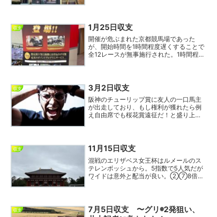
ース外れても7,200円×３＝21,600円のマ
イナスであると計算できる。まあワイド
で3日間外れ続けることはほぼありえない
ので負け...
1月25日収支
収支
開催が危ぶまれた京都競馬場であった
が、開始時間を1時間程度遅くすることで
全12レースが無事施行された。1時間程度
遅くなるというと、過去の国政選挙投票
日に（投票を促進するため）第1レース発
走が11時くらいに設定されたことを思い
出す。最近は期日...
3月2日収支
収支
阪神のチューリップ賞に友人の一口馬主
が出走しており、もし権利が獲れたら例
え自由席でも桜花賞遠征だ！と盛り上が
ったが結果は残念ながら着外。まあまあ
な上位人気だったが道中折り合いを欠い
て直線も前がふさがり力を発揮できず。
友人もテレビに向かって「...
11月15日収支
収支
混戦のエリザベス女王杯はルメールのス
テレンボッシュから。5指数で5人気だが
ワイドは意外と配当が良い。②⑦8倍
②⑯12倍 ①②20倍 ワイド3点で勝
負。午前中にポンポンと的中し今日はい
けそう、と思ったが午後からサッパリで
5,000円近い大敗...
7月5日収支 〜グリ◉2発狙い、
収支