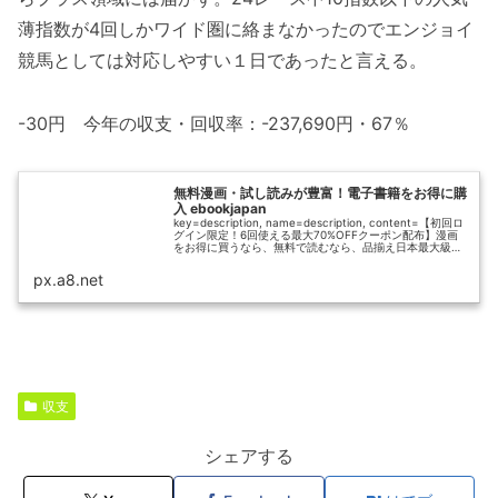
薄指数が4回しかワイド圏に絡まなかったのでエンジョイ
競馬としては対応しやすい１日であったと言える。
-30円 今年の収支・回収率：-237,690円・67％
無料漫画・試し読みが豊富！電子書籍をお得に購
入 ebookjapan
key=description, name=description, content=【初回ロ
グイン限定！6回使える最大70%OFFクーポン配布】漫画
をお得に買うなら、無料で読むなら、品揃え日本最大級
100万冊以上の電子書籍販売サイト「eb...
px.a8.net
収支
シェアする