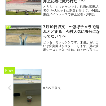
井上記者に救われた！〜
どうも、モッカケンです。昨日の深田記
者グリ◉大ヒットに刺激を受けて、今日は
東西メインレースで井上記者・深田記者
のグリ◉を両方狙ってみました。深田記者
のオタルエバーは残念ながら沈んでしま
いましたが、井上記者のストレングスが
7月19日収支 〜ほぼチャラで踏
収支
小崎騎手がぶったたい...
みとどまる！今村人気に養分にな
ってない？〜
どうも、モッカケンです。来週からいよ
いよ変則開催がスタートします。夏の競
馬シーズン突入ですね。前々から言って
いるように、この夏の中京への出撃は基
本的に見合わせることにしています。た
だお盆前に友人が来る予定があるので、
そのときだけ指定席を確保...
9月27日収支