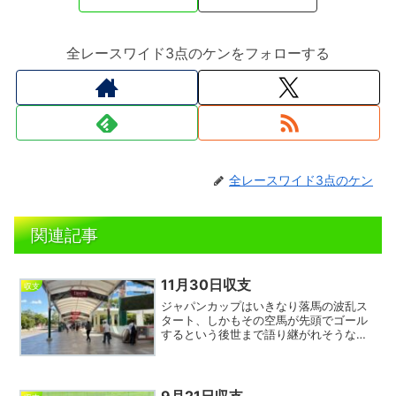
全レースワイド3点のケンをフォローする
全レースワイド3点のケン
関連記事
11月30日収支
収支
ジャパンカップはいきなり落馬の波乱ス
タート、しかもその空馬が先頭でゴール
するという後世まで語り継がれそうなレ
ースとなった。勝ったのは唯一の外国馬
カランダガンで、レーティングでは最上
位なものの近年外国馬はほぼ好走しない
というデータからやや微妙...
9月21日収支