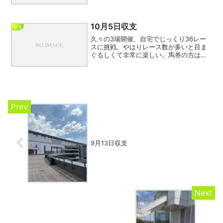
ことができた。相変わらず頼りになる西
村騎手。目黒記念までコンピ8指数と9指
数が1回もワイド圏内に絡まない珍しい1
日だったが最後に9...
10月5日収支
収支
久々の3場開催、自宅でじっくり36レー
スに挑戦。やはりレース数が多いと目ま
ぐるしくて非常に楽しい。馬券の方はそ
こそこ的中したもののプラスには遠く及
ばず。新聞関係で最近東京中日スポーツ
が加関東では廃止というのが話題になっ
ているが、私が驚いたの...
9月13日収支