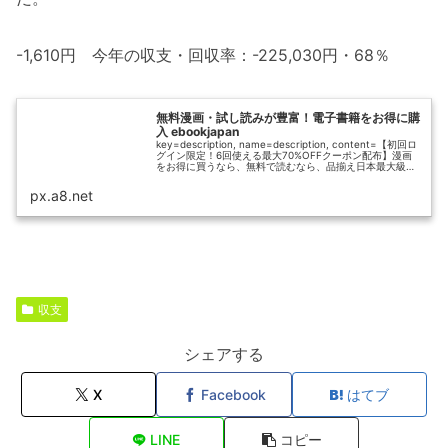
-1,610円 今年の収支・回収率：-225,030円・68％
無料漫画・試し読みが豊富！電子書籍をお得に購
入 ebookjapan
key=description, name=description, content=【初回ロ
グイン限定！6回使える最大70%OFFクーポン配布】漫画
をお得に買うなら、無料で読むなら、品揃え日本最大級
100万冊以上の電子書籍販売サイト「eb...
px.a8.net
収支
シェアする
X
Facebook
はてブ
LINE
コピー