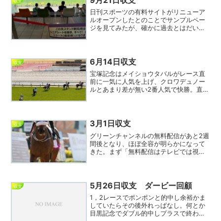
収支
日刊スポーツの有料サイトがリニューア
ルオープンしたとのことでサンプルペー
ジを見てみたが、確かに過去とはだいぶ
違うようだ。かなり昔にコンピ指数目当
てで極ウマ有料サイトに入会していた時
期があったのだが、新聞に掲載されてい
るのと同様のコンピ指数が...
6月14日収支
収支
宝塚記念はメイショウタバルがレース直
前に一気に人気を上げ、クロワデュノー
ルとあまり差が無い2番人気で快勝。直前
の雨が影響したというが、ここまで売れ
るのはやはり何か根拠があったというこ
とか？コスモキュランダが逃げるという
予想外の展開だったが、...
3月1日収支
収支
グリーンチャンネルの無料配信があと2週
間後となり、ほぼ全容が明らかになって
きた。まず「無料配信はテレビでは視聴
できない」。これは現グリーンチャンネ
ルスマホ会員と同じであり、まあそうだ
ろうと思う。ところが「無料配信はパソ
コンでも視聴可能」ここ...
5月26日収支 ダービー回顧
収支
1，2レースでポンポンと的中し余裕かま
していたらその後外れっぱなし。何とか
目黒記念でダブル的中しプラスで終わる