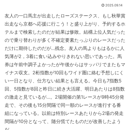
2025.09.14
友人の一口馬主が出走したローズステークス、もし秋華賞
出走なら京都へ応援に行こう！と盛り上がり、予約するホ
テルまで検索したのだが結果は惨敗。結構上位人気だった
ので乗り替わりが多く不確定要素たっぷりのレースだった
だけに期待したのだが…残念。友人の馬よりもはるかに人
気薄が2，3着に食い込みやりきれない思いであった。馬
券は午前中調子よかったが午後からはサッパリでまたもマ
イナス収支。2桁指数が10回もワイド圏に絡む予想しにく
い一日となり、仕方ない結果とも言える。今日も7指数5
回、5指数が8回と昨日に続き大活躍、明日あたりは8指数
の激走と見ているが…。2場開催の第1レースが9時45分発
走で、その後も15分間隔で同一順のレースが進行する番
組になっている。以前は特別レースあたりから2場の発走
間隔が10分となって、随分慌てたものだが改善したよう
だ。