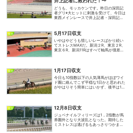
井上記者に救われた！〜
どうも、モッカケンです。昨日の深田記
者グリ◉大ヒットに刺激を受けて、今日は
東西メインレースで井上記者・深田記者
のグリ◉を両方狙ってみました。深田記者
のオタルエバーは残念ながら沈んでしま
いましたが、井上記者のストレングスが
5月17日収支
収支
小崎騎手がぶったたい...
いやはやどうも惜しいレースばかり続い
てストレスMAXだ。新潟２R、東京２R、
東京６R、新潟11Rはすべて軸馬が僅差の
4着。いずれも道中では「よしっ！」と思
う手応えであったが、もつれた結果残念
ながらワイド圏に届かず。なおかつ京都
３R、京都４R...
1月17日収支
収支
今日も10指数以下の人気薄馬がほぼワイ
ド圏に絡んでこず平穏な1日かと思われた
がやはりそう簡単にはいかず、後半は16
指数が2回もワイド圏を賑わすなどエンジ
ョイ競馬購入スキームには不向きな流れ
となった。実際馬券も前半4回的中しただ
けで後半6レー...
12月8日収支
収支
ジュベナイルフィリーズは1，2指数が馬
券圏外となり大波乱となった。期待した
ミストレスは逃げるもあっさりつかまり8
着ではあったが、それでも0秒9差と踏ん