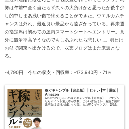
券は午前中全く当たらず久々の大負けかと思ったが後半少
し的中しまあ浅い傷で終えることができた。ウエルカムチ
ャンスは外れ、最近良い景品から遠ざかっている。再来週
の指定席は初めての屋内スマートシートへエントリー。意
外に競争率高そうなのでもしあぶれたら悲しい…。明日は
お盆で関東へ出かけるので、収支ブログはまた来週とな
る。
-4,790円 今年の収支・回収率：-173,940円・71％
稼ぐギャンブル【完全版】 | じゃい |本 | 通販 |
Amazon
Amazonでじゃいの稼ぐギャンブル【完全版】。アマゾン
ならポイント還元本が多数。じゃい作品ほか、お急ぎ便対
象商品は当日お届けも可能。また稼ぐギャンブル【完全
版】もアマゾン配送商品なら通常配送無料。