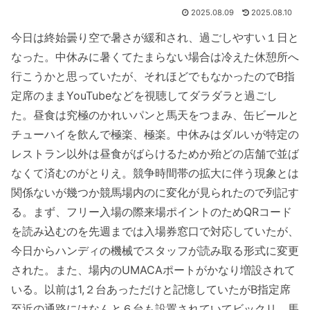
2025.08.09
2025.08.10
今日は終始曇り空で暑さが緩和され、過ごしやすい１日と
なった。中休みに暑くてたまらない場合は冷えた休憩所へ
行こうかと思っていたが、それほどでもなかったのでB指
定席のままYouTubeなどを視聴してダラダラと過ごし
た。昼食は究極のかれいパンと馬天をつまみ、缶ビールと
チューハイを飲んで極楽、極楽。中休みはダルいが特定の
レストラン以外は昼食がばらけるためか殆どの店舗で並ば
なくて済むのがとりえ。競争時間帯の拡大に伴う現象とは
関係ないが幾つか競馬場内のに変化が見られたので列記す
る。まず、フリー入場の際来場ポイントのためQRコード
を読み込むのを先週までは入場券窓口で対応していたが、
今日からハンディの機械でスタッフが読み取る形式に変更
された。また、場内のUMACAポートがかなり増設されて
いる。以前は1,２台あっただけと記憶していたがB指定席
至近の通路にはなんと６台も設置されていてビックリ。馬