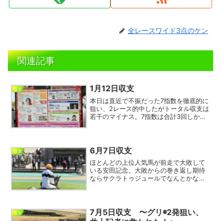
全レースワイド3点のケン
関連記事
1月12日収支
収支
本日は直近で不振だった7指数を徹底的に
狙い、2レース的中したがトータル収支は
若干のマイナス。7指数は合計3回しかワ
イド圏に絡まなかったので明日も配当的
に面白ければ積極的に買いたい。今日の
残念レースは中京6レース。軸にした7指
数⑰エリセイラが...
6月7日収支
収支
ほとんどの上位人気馬が前走で大敗して
いる安田記念。大敗からの巻き返し期待
ならサクラトゥジュールでなんとかなら
ないか。7指数13番人気と評価低いが賞金
稼ぎのレーンがこの馬の意外性を引き出
す。大レースで当てにならない浜中に乗
り替わった人気の⑬は...
7月5日収支 〜グリ◉2発狙い、
収支