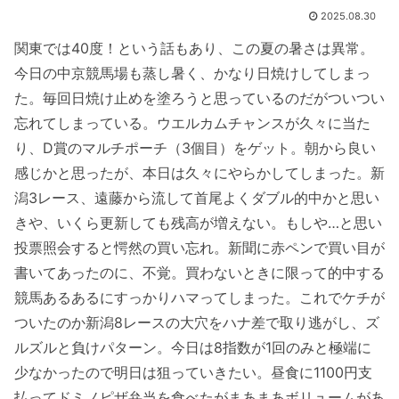
2025.08.30
関東では40度！という話もあり、この夏の暑さは異常。
今日の中京競馬場も蒸し暑く、かなり日焼けしてしまっ
た。毎回日焼け止めを塗ろうと思っているのだがついつい
忘れてしまっている。ウエルカムチャンスが久々に当た
り、D賞のマルチポーチ（3個目）をゲット。朝から良い
感じかと思ったが、本日は久々にやらかしてしまった。新
潟3レース、遠藤から流して首尾よくダブル的中かと思い
きや、いくら更新しても残高が増えない。もしや…と思い
投票照会すると愕然の買い忘れ。新聞に赤ペンで買い目が
書いてあったのに、不覚。買わないときに限って的中する
競馬あるあるにすっかりハマってしまった。これでケチが
ついたのか新潟8レースの大穴をハナ差で取り逃がし、ズ
ルズルと負けパターン。今日は8指数が1回のみと極端に
少なかったので明日は狙っていきたい。昼食に1100円支
払ってドミノピザ弁当を食べたがまあまあボリュームがあ