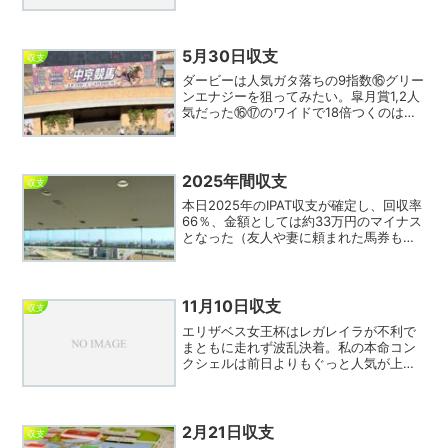
しかワイド圏に絡まなかった。年1回の函
館開催も終わり、札幌へ移っていく季節
となり盛夏を感じる。北海道開催は人気
があるのだから5月...
5月30日収支
収支
ダービーは人気ガタ落ちの9指数⑯グリー
ンエナジーを狙ってみたい。皐月賞1,2人
気だった⑯⑰のワイドで18倍つくのは美
味しい。確かに外枠は減点材料だが、内
にたいした有力馬が見当たらず差はない
と感じる。相手は大レースに強い外国人
ジョッキーを重視...
2025年間収支
収支
本日2025年のIPAT収支が確定し、回収率
66％、金額としては約33万円のマイナス
となった（友人や妻に頼まれた馬券も含
まれるので多少誤差あり）。昨年の回収
率77％と比べると大きく成績を落として
おり猛省。年間購入金額は概ね95万くら
いなので...
11月10日収支
収支
エリザベス女王杯はレガレイラが不利で
まともに走れず波乱決着。私の本命コン
クシェルは前日よりもぐっと人気が上昇
していたので嫌な予感がしたが、逃げる
も勝ち馬に早々にかわされ惨敗。穴をあ
けた川田は11指数で全く見ておらず仕方
なし。それにしても今日...
2月21日収支
収支