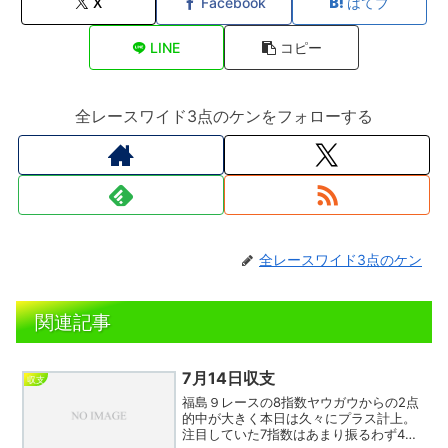
X
Facebook
はてブ
LINE
コピー
全レースワイド3点のケンをフォローする
全レースワイド3点のケン
関連記事
7月14日収支
収支
福島９レースの8指数ヤウガウからの2点
的中が大きく本日は久々にプラス計上。
注目していた7指数はあまり振るわず4回