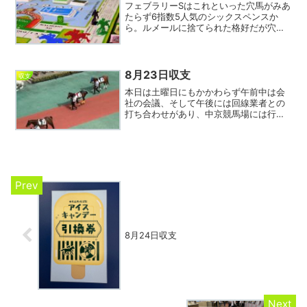
フェブラリーSはこれといった穴馬がみあ
たらず6指数5人気のシックスペンスか
ら。ルメールに捨てられた格好だが穴人
気しているラムジェットよりも地力はあ
りそう。ワイドでもそこそこつくので前
走のような暴走さえなければ3着くらいは
あってもよいのでは。...
8月23日収支
収支
本日は土曜日にもかかわらず午前中は会
社の会議、そして午後には回線業者との
打ち合わせがあり、中京競馬場には行け
ず。このような日はレースごとに購入す
るのが難しいため朝に全レースの前売り
を買ってしまい、あとからビデオ観戦と
いうパターンとなる。それ...
8月24日収支