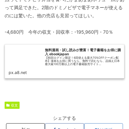
って満足できた。2階のドミノピザで電子マネーが使える
のには驚いた。他の売店も見習ってほしい。
-4,680円 今年の収支・回収率：-195,960円・70％
無料漫画・試し読みが豊富！電子書籍をお得に購
入 ebookjapan
【初回ログイン限定！6回使える最大70%OFFクーポン配
布】漫画をお得に買うなら、無料で読むなら、品揃え日本
最大級100万冊以上の電子書籍販売サイト
「ebookjapan」！豊富な試し読み漫画に加え、1巻まるご
と無料で読める漫画多数、割引・...
px.a8.net
収支
シェアする