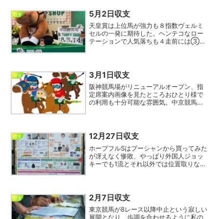
ったので明日チャンスありそう。安田記
念は8指数...
5月2日収支
収支
天皇賞は上位馬が強力も８指数ヴェルミ
セルの一発に期待した。ヘンテコなロー
テーションで人気落ちも４走前には③ア
ドマイヤテラに先着している。後ろから
気楽にまくってワイド圏突入だ。馬券は
①から相手③⑦⑫のワイド3点。本日
の収支はマイナスとなり、連...
3月1日収支
収支
阪神競馬場がリニューアルオープン、指
定席案内画像を見たところおひとり様で
の利用も十分可能な雰囲気。中京競馬場
も早急に同じスタイルにしてほしい。隣
が近すぎるため毎回2席購入しているのも
無駄の極みでいい加減辞めたい。グルー
プでワイワイするシート...
12月27日収支
収支
ホープフルSはプーシャンから買ってみた
が冴えなく惨敗、やっぱり外国人ジョッ
キーでも1流とそれ以外では位置取りなど
まったく違う。重々承知でまぐれがあれ
ば、と思ったが…甘くなかった。明日は
「有馬記念は格」という概念を無視して
①エキサイトバイオか...
2月7日収支
収支
東京競馬が8レース以降中止という寂しい
展開となり、歩調を合わせるように私の