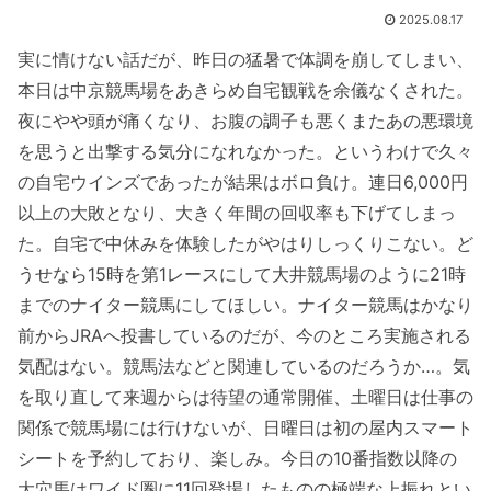
2025.08.17
実に情けない話だが、昨日の猛暑で体調を崩してしまい、
本日は中京競馬場をあきらめ自宅観戦を余儀なくされた。
夜にやや頭が痛くなり、お腹の調子も悪くまたあの悪環境
を思うと出撃する気分になれなかった。というわけで久々
の自宅ウインズであったが結果はボロ負け。連日6,000円
以上の大敗となり、大きく年間の回収率も下げてしまっ
た。自宅で中休みを体験したがやはりしっくりこない。ど
うせなら15時を第1レースにして大井競馬場のように21時
までのナイター競馬にしてほしい。ナイター競馬はかなり
前からJRAへ投書しているのだが、今のところ実施される
気配はない。競馬法などと関連しているのだろうか…。気
を取り直して来週からは待望の通常開催、土曜日は仕事の
関係で競馬場には行けないが、日曜日は初の屋内スマート
シートを予約しており、楽しみ。今日の10番指数以降の
大穴馬はワイド圏に11回登場したものの極端な上振れとい