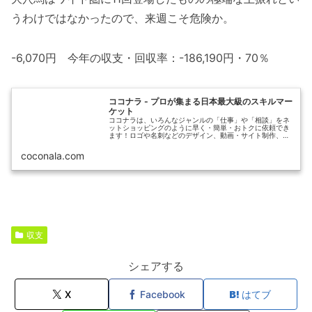
うわけではなかったので、来週こそ危険か。
-6,070円 今年の収支・回収率：-186,190円・70％
ココナラ - プロが集まる日本最大級のスキルマー
ケット
ココナラは、いろんなジャンルの「仕事」や「相談」をネ
ットショッピングのように早く・簡単・おトクに依頼でき
ます！ロゴや名刺などのデザイン、動画・サイト制作、お
悩み相談など、ビジネスやプライベートで自分ではできな
いことをプロや専門家に依頼しませ...
coconala.com
収支
シェアする
X
Facebook
はてブ