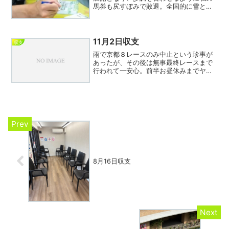
馬券も尻すぼみで敗退。全国的に雪との
予報だし、日曜日も開催はムリかなあ…
と思ってJRAホームページを見たら「日
曜日分の前日発売は全場実施します」と
あり、ビックリ。前日...
11月2日収支
収支
雨で京都８レースのみ中止という珍事が
あったが、その後は無事最終レースまで
行われて一安心。前半お昼休みまでヤキ
トリで敗色濃厚だったが後半巻き返して
プラス決着。11月に良いスタートをきる
ことができた。本日の会心は京都10レー
ス、狙い通り9指数カ...
8月16日収支