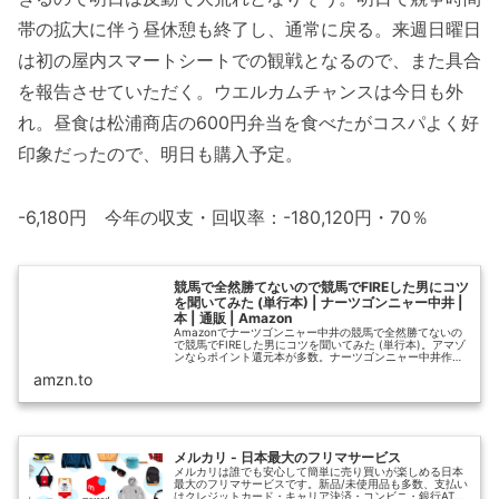
帯の拡大に伴う昼休憩も終了し、通常に戻る。来週日曜日
は初の屋内スマートシートでの観戦となるので、また具合
を報告させていただく。ウエルカムチャンスは今日も外
れ。昼食は松浦商店の600円弁当を食べたがコスパよく好
印象だったので、明日も購入予定。
-6,180円 今年の収支・回収率：-180,120円・70％
競馬で全然勝てないので競馬でFIREした男にコツ
を聞いてみた (単行本) | ナーツゴンニャー中井 |
本 | 通販 | Amazon
Amazonでナーツゴンニャー中井の競馬で全然勝てないの
で競馬でFIREした男にコツを聞いてみた (単行本)。アマゾ
ンならポイント還元本が多数。ナーツゴンニャー中井作品
ほか、お急ぎ便対象商品は当日お届けも可能。また競馬で
amzn.to
全然勝てないので競馬...
メルカリ - 日本最大のフリマサービス
メルカリは誰でも安心して簡単に売り買いが楽しめる日本
最大のフリマサービスです。新品/未使用品も多数、支払い
はクレジットカード・キャリア決済・コンビニ・銀行ATM