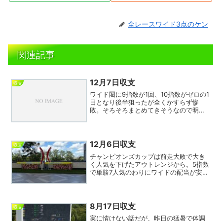
全レースワイド3点のケン
関連記事
12月7日収支
収支
ワイド圏に9指数が1回、10指数がゼロの1
日となり後半狙ったが全くかすらず惨
敗。そろそろまとめてきそうなので明日
に期待！朝方少し的中したがその後外れ
続きで30レースくらい連敗となってしま
った。ジュベナイルフィリーズは4指数な
がら8番人気の妙...
12月6日収支
収支
チャンピオンズカップは前走大敗で大き
く人気を下げたアウトレンジから。5指数
で単勝7人気のわりにワイドの配当が安い
のが気になるところだが。馬券は⑨から
相手②⑧⑫のワイド3点。明日は中京A
指定席でライブ観戦、どて丼が楽しみ。
今日の馬券成績はそこ...
8月17日収支
収支
実に情けない話だが、昨日の猛暑で体調