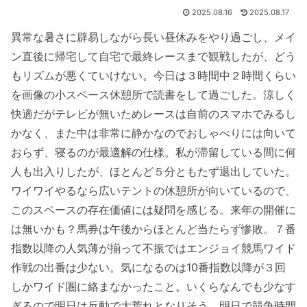
2025.08.16
2025.08.17
異常な暑さに辟易しながら長い昼休みをやり過ごし、メイ
ン直後に帰宅して自宅で最終レースまで観戦したが、どう
もリズムが悪くていけない。今日は３時間中２時間くらい
を画像の小スペース休憩所で読書をして過ごした。涼しく
快適だがテレビが無いためレースは自前のスマホでみるし
かなく、また中は非常に静かなのでおしゃべりには向いて
おらず、寝るのが最適解の仕様。私が滞留している間に何
人も出入りしたが、ほとんど５分ともたず退出していた。
ワイワイやるなら広いテントの休憩所が向いているので、
このスペースの存在価値には疑問を感じる。来年の開催に
は無いかも？馬券は午後からほとんど当たらず惨敗。７番
指数以降の人気薄が揃って不振ではエンジョイ競馬ワイド
作戦の出番は少ない。気になるのは10番指数以降が３回
しかワイド圏に絡まなかったこと。いくらなんでも少なす
ぎるので明日は反動で大荒れとなりそう。明日で競争時間