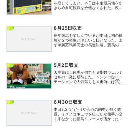
を崩してしまい、本日は中京競馬場をあ
きらめ自宅観戦を余儀なくされた。夜に
やや頭が痛くなり、お腹の調子も悪くま
たあの悪環境を思うと出撃する気分にな
れなかった。というわけで久々の自宅ウ
インズであったが結果はボ...
8月25日収支
収支
長年競馬を楽しんでいるが本日は初の体
験が２つ発生と珍しい１日となった。ま
ず単勝万馬券同士の馬連決着。競馬の歴
史上はあったかもしれないがリアルで見
るのは初めて。しかしその割には配当が
少なく感じたが…女性ジョッキーだから
か？もうひとつは落雷のお...
5月2日収支
収支
天皇賞は上位馬が強力も８指数ヴェルミ
セルの一発に期待した。ヘンテコなロー
テーションで人気落ちも４走前には③ア
ドマイヤテラに先着している。後ろから
気楽にまくってワイド圏突入だ。馬券は
①から相手③⑦⑫のワイド3点。本日
の収支はマイナスとなり、連...
6月30日収支
収支
本日も2点当たりや会心の的中が無く敗
退。ミズノコキュウを狙ったが相手が全
く来なかった福島９レースが痛かった。
また、小倉メインもカンチェンジュンガ
が直線追い出すのに手間取りワイド圏を