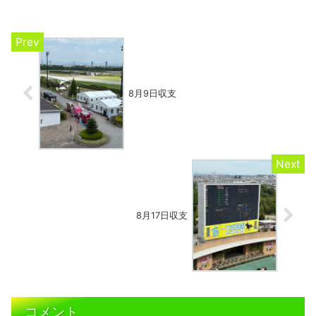
逃す痛恨のレース。4コーナー手応えでは
的中確実と思ったのだが...
8月9日収支
8月17日収支
コメント