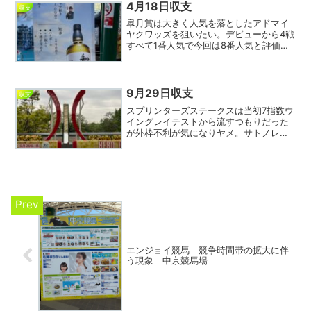
は⑱から②⑦⑨へワイ...
4月18日収支
収支
皐月賞は大きく人気を落としたアドマイ
ヤクワッズを狙いたい。デビューから4戦
すべて1番人気で今回は8番人気と評価を
下げた。ここは絶好の狙い目、外から好
位につけてアッサリまである。馬券は⑰
から相手①④⑫のワイド3点。今日も収
支は大幅マイナスと苦...
9月29日収支
収支
スプリンターズステークスは当初7指数ウ
イングレイテストから流すつもりだった
が外枠不利が気になりヤメ。サトノレー
ブが人気し過ぎとみて実力上位のナムラ
クレア単勝で勝負！したが結果は追い込
み届かず３着。できれば１０レースのよ
うに内を突いてほしかっ...
エンジョイ競馬 競争時間帯の拡大に伴
う現象 中京競馬場