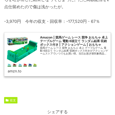
点仕留めたので傷は浅かったが。
-3,970円 今年の収支・回収率：-177,520円・67％
Amazon | 競馬ゲーム レース 競争 おもちゃ 卓上
テーブルゲーム 電動 6頭立て ランダム結果 収納
ボックス付き | アクションゲーム | おもちゃ
競馬ゲーム レース 競争 おもちゃ 卓上 テーブルゲーム 電
動 6頭立て ランダム結果 収納ボックス付きがアクションゲ
ームストアでいつでもお買い得。当日お急ぎ便対象商品
は、当日お届け可能です。アマゾン配送商品は、通常配送
無料（一部除く）。
amzn.to
収支
シェアする