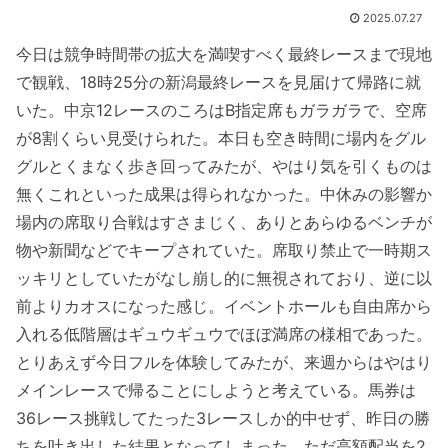
2025.07.27
今日は競争時間帯の拡大を満喫すべく最終レースまで現地
で観戦、18時25分の新潟最終レースを見届けて帰路に就
いた。中京12レースのころはB指定席もガラガラで、空席
が8割くらい見受けられた。本日も空き時間に場内をグル
グルとくまなく歩き回ってみたが、やはり気を引くものは
無くこれといった成果は得られなかった。中休みの影響か
場内の席取り合戦はすさまじく、ありとあらゆるベンチが
物や新聞などでキープされていた。席取り禁止で一時期ス
ッキリとしていたがなし崩し的に無視されており、逆に以
前よりカオスになった感じ。イベントホールも自由席から
入れる低階層はギュウギュウでほぼ満席の様相であった。
とりあえず今日フルを体験してみたが、来週からはやはり
メインレースで帰ることにしようと考えている。馬券は
36レース挑戦してたった3レースしか的中せず、昨日の勝
ちを吐き出した結果となってしまった。ただ高額配当を2