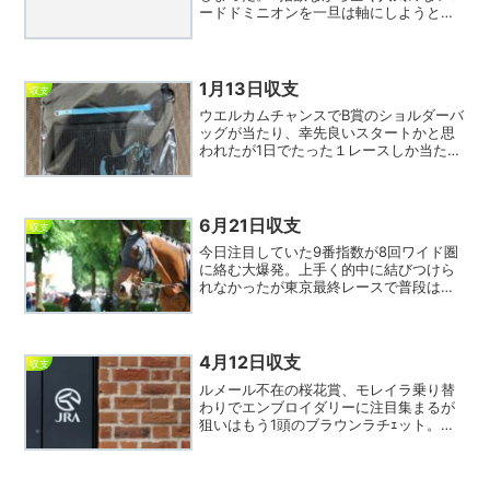
ードドミニオンを一旦は軸にしようとし
たのだが、中央場所ではほとんど馬券に
絡まない川須が鞍上だったため直前で変
更。結果は1，2指数とワイドで合計
9,000円弱の高配当...
1月13日収支
収支
ウエルカムチャンスでB賞のショルダーバ
ッグが当たり、幸先良いスタートかと思
われたが1日でたった１レースしか当たら
ず今年5連敗。中京1レースで8指数⑪から
入り期待通り突き抜けたが相手が3着争い
に敗れて抜け、痛いハナ差だった。その
後も横山武を外...
6月21日収支
収支
今日注目していた9番指数が8回ワイド圏
に絡む大爆発。上手く的中に結びつけら
れなかったが東京最終レースで普段はほ
とんど買わない遠藤を9番指数だからとい
う理由で買ったら追い込んで2点的中とな
り負債を大きく取り返すことができた。
本日は函館1レース...
4月12日収支
収支
ルメール不在の桜花賞、モレイラ乗り替
わりでエンブロイダリーに注目集まるが
狙いはもう1頭のブラウンラチｪット。大
外が嫌われたか6指数ながら8人気と評価
低いが桜花賞は大外から勝ち馬を多数輩
出しており外差し展開にピッタリ。馬券