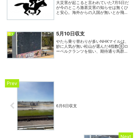
大災害が起こると言われていた7月5日だ
が今のところ激甚災害の知らせは無くひ
と安心。海外からの入国が無いとか飛行
機がガラガラだとか色々あったがこれで
一段落？してネットの話題はこれから選
挙一色か。閑話休題。本日は細かい的中
は多かったものの快心の...
5月10日収支
収支
やたら乗り替わりが多いNHKマイルは、
妙に人気が無い松山が選んだ4指数⑧ロ
ーベルクランツを狙い、期待通り馬群を
縫って伸びてきたものの上位3頭とはやや
差がある４着に終わった。まあレーンと
戸崎は相手に買っていなかったので惜し
いわけではなかったが...
6月6日収支