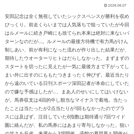
2026.06.07
安田記念は全く無視していたシックスペンスが勝利を収め
びっくり。前走くらいまでは人気落ちで狙っていたが今回
はルメールに続き戸崎にも捨てられ本来は絶対に来ないパ
ターンなのだが…。ルメールの最後方待機で有力馬がけん
制しあい、前が有利になった流れが作り出した結果だが、
期待したウオーターリヒトはだらしなかった。まずまずの
スタートを切ったに見えたが一気に最後方まで下がってし
まい外に出すのにももたつきまったく伸びず。最近当たり
から遠のいている日刊スポーツ深田記者が本命にしていた
ので嫌な予感はしたが…、まあ人のせいにしてはいけない
が。馬券収支は4回的中し順当なマイナスで着地。当たっ
たことは当たったが2点当たりが1回もなかったのでプラ
スには及ばず。注目していた6指数は期待通り7回ワイド
圏に絡んだが、私の馬券にはあまり寄与しなかった。狙い
の甘さを反省。来週から3場開催、函館の夏競馬も開催が