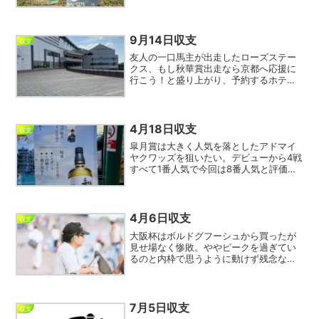
たが、買った馬が強すぎて直線すぐ引き
離されたため脚が上がってしまい差され
てしまった。負けるにしても叩きあうシ
ーンがあれば充分3...
9月14日収支
収支
友人の一口馬主が出走したローズステー
クス、もし秋華賞出走なら京都へ応援に
行こう！と盛り上がり、予約するホテル
まで検索したのだが結果は惨敗。結構上
位人気だったので乗り替わりが多く不確
定要素たっぷりのレースだっただけに期
待したのだが…残念。友人...
4月18日収支
収支
皐月賞は大きく人気を落としたアドマイ
ヤクワッズを狙いたい。デビューから4戦
すべて1番人気で今回は8番人気と評価を
下げた。ここは絶好の狙い目、外から好
位につけてアッサリまである。馬券は⑰
から相手①④⑫のワイド3点。今日も収
支は大幅マイナスと苦...
4月6日収支
収支
大阪杯はボルドグフーシュから買ったが
見せ場なく惨敗。ややピークを過ぎてい
るのと内枠で思うように動けず残念な結
果となってしまった。結果論だがヨーホ
ーレイクも6指数ながら8人気と十分狙い
目があったが、より配当が大きい①を選
んだので仕方なし。日刊...
7月5日収支
収支