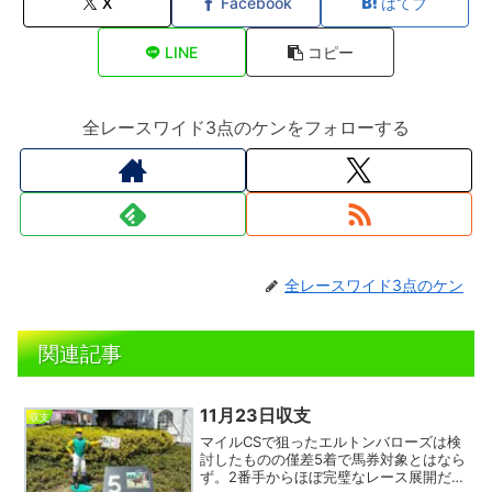
X
Facebook
はてブ
LINE
コピー
全レースワイド3点のケンをフォローする
全レースワイド3点のケン
関連記事
11月23日収支
収支
マイルCSで狙ったエルトンバローズは検
討したものの僅差5着で馬券対象とはなら
ず。2番手からほぼ完璧なレース展開だっ