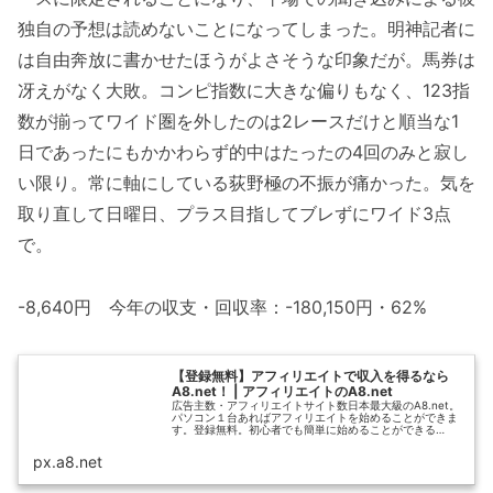
独自の予想は読めないことになってしまった。明神記者に
は自由奔放に書かせたほうがよさそうな印象だが。馬券は
冴えがなく大敗。コンピ指数に大きな偏りもなく、123指
数が揃ってワイド圏を外したのは2レースだけと順当な1
日であったにもかかわらず的中はたったの4回のみと寂し
い限り。常に軸にしている荻野極の不振が痛かった。気を
取り直して日曜日、プラス目指してブレずにワイド3点
で。
-8,640円 今年の収支・回収率：-180,150円・62%
【登録無料】アフィリエイトで収入を得るなら
A8.net！ | アフィリエイトのA8.net
広告主数・アフィリエイトサイト数日本最大級のA8.net。
パソコン１台あればアフィリエイトを始めることができま
す。登録無料。初心者でも簡単に始めることができる
A8.netでアフィリエイトを始めてみましょう！
px.a8.net