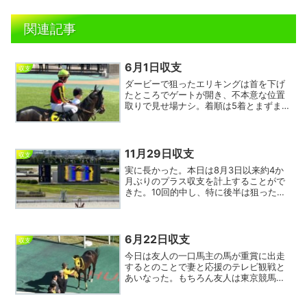
関連記事
6月1日収支
収支
ダービーで狙ったエリキングは首を下げ
たところでゲートが開き、不本意な位置
取りで見せ場ナシ。着順は5着とまずまず
だったが上位陣とは差があったと感じ
た。大本命クロワデュノールが横綱相撲
で押しきり、ほぼ上位人気での決着とな
った。プレゼンターに小泉...
11月29日収支
収支
実に長かった。本日は8月3日以来約4か
月ぶりのプラス収支を計上することがで
きた。10回的中し、特に後半は狙った馬
がよく走ってくれ、珍しく気分よく1日を
終えられて一安心。それにしても荻野
極、京都9レースは9指数のシュベルトラ
イテを彼が騎乗する...
6月22日収支
収支
今日は友人の一口馬主の馬が重賞に出走
するとのことで妻と応援のテレビ観戦と
あいなった。もちろん友人は東京競馬場
へ出向き現地で必勝を期す体制。単勝で
10倍を切る穴人気になっており、レース