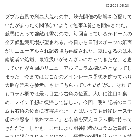
2026.06.28
ダブル台風で列島大荒れの中、競売開催の影響を心配して
いたがまったく関係ないようで無事3場とも開催された。
競馬にとって強敵は雪なので、毎回言っているがドームの
全天候型競馬場が望まれる。今日から日刊スポーツの紙面
がリニューアルされ記者陣も再編された。気になるのは木
南記者の処遇。最近扱いがぞんざいになってきたな、と思
っていたが今回のリニューアルでコラム欄のみとなってし
まった。今まではどこかのメインレース予想を飾っており
大胆な読みを参考にさせてもらっていたのだが…。それで
もコラム欄では最も目立つ右角の位置。大いに注目を集
め、メイン予想に復帰してほしい。今回、明神記者のコラ
ムも右角の位置に抜擢された。とはいっても最終レース予
想の小窓を「最終マニア」と名前を変えコラム欄に持って
きただけ。しかも、これにより明神記者のコラムは最終レ
ースに限定されることになり、平場での聞き込みによる彼