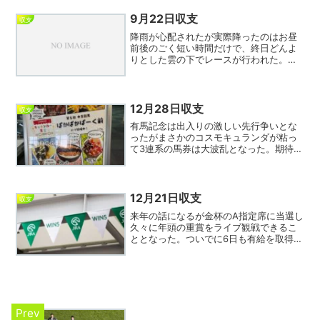
では果敢に先行したが直線半ばで力尽き2
桁着順の大敗。友人の...
9月22日収支
収支
降雨が心配されたが実際降ったのはお昼
前後のごく短い時間だけで、終日どんよ
りとした雲の下でレースが行われた。最
近重賞などだけでなく一般レースでもフ
ァンファーレの後に拍手がおこるのは流
行りなのか？そういえばウイナーズサー
クル周りのルールが10月...
12月28日収支
収支
有馬記念は出入りの激しい先行争いとな
ったがまさかのコスモキュランダが粘っ
て3連系の馬券は大波乱となった。期待し
たエキサイトバイオは終始後ろからで持
ち味を生かせず、本来やりたかったレー
スをコスモキュランダにやられてしまっ
た感じ。しかしコスモキ...
12月21日収支
収支
来年の話になるが金杯のA指定席に当選し
久々に年頭の重賞をライブ観戦できるこ
ととなった。ついでに6日も有給を取得す
るので年始から競馬三昧が確定、来年こ
そプラスといかないまでも年間マイナス
20万以内を目指す。本日はギリギリプラ
ス収支でフィニッシ...