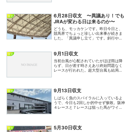
に抑えることができた。中山メインレー
スは軸馬が出走取消というアクシデント
でスリルを味わえず残...
6月28日収支 〜異議あり！でも
収支
JRAが変わる日は来るのか〜
どうも、モッカケンです。昨日今日と、
競馬界でちょっと珍しい出来事が続きま
した。「異議申し立て」です。斜行や走
行妨害に対するペナルティってずっと甘
いよなあ、やったもん勝ちじゃないかっ
て思ってた人、結構いるんじゃないでし
9月1日収支
収支
ょうか。私もその一人です...
当初台風が心配されていたがほぼ雨は降
らず、日が差す時さえあり終始問題なく
レースが行われた。超大型台風も結局競
馬に影響なく、一安心。ウエルカムチャ
ンスは今日も外れ、連敗が伸びる。収支
は若干マイナスとなったが後半2頭迷って
切った馬が立て続けにメ...
9月13日収支
収支
しばらく負のスパイラルに入っているよ
うで、今日も2回しか的中せず惨敗。阪神
４レースと７レースは狙った馬がワイド
圏に好走したものの相手が抜けで外れ、
このパターンが続くと非常に苦しい。注
目していた７指数は6回ワイド圏に絡む活
躍を見せ、5指数が1...
5月30日収支
収支