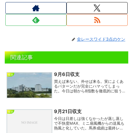
全レースワイド3点のケン
関連記事
9月6日収支
収支
買えば来ない、外せば来る。実によくあ
るパターンだが完全にハマってしまっ
た。今日は朝から8指数を徹底的に狙うつ
もりで臨んだのだが、これは無理だろう
という馬がことごとく激走、もしくは狙
い通り来ても相手全滅で外れという泥沼
の展開。特に阪神最終レー...
9月21日収支
収支
今日は日差しは強くなかったが蒸し蒸し
で不快度MAX、ミニ扇風機からの送風も
熱風と化していた。馬券成績は最終レー
スの西村馬券が2点的中し若干のマイナス