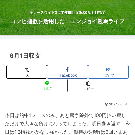
全レースワイド3点で年間回収率80％を目指す
コンピ指数を活用した エンジョイ競馬ライフ
6月1日収支
X
Facebook
はてブ
LINE
コピー
2024.06.01
本日は的中1レースのみ、あと競争除外で100円払い戻し
ただけで大きな負けになってしまった。明日巻き返す。今
日は1.2指数がかなり強かった。期待の5指数は6回とまあ