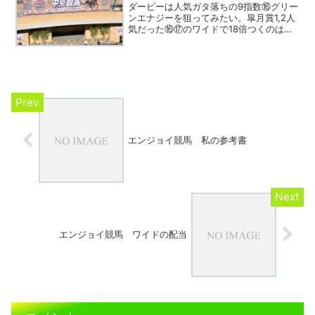
ダービーは人気ガタ落ちの9指数⑯グリー
ンエナジーを狙ってみたい。皐月賞1,2人
気だった⑯⑰のワイドで18倍つくのは美
味しい。確かに外枠は減点材料だが、内
にたいした有力馬が見当たらず差はない
と感じる。相手は大レースに強い外国人
ジョッキーを重視...
エンジョイ競馬 私の参考書
エンジョイ競馬 ワイドの配当