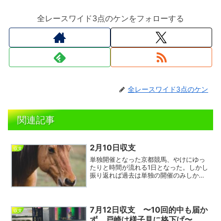
全レースワイド3点のケンをフォローする
全レースワイド3点のケン
関連記事
2月10日収支
収支
単独開催となった京都競馬、やけにゆっ
たりと時間が流れる1日となった。しかし
振り返れば過去は単独の開催のみしか購
入できなかったのだ。それが他場メイン
レース、次に他場特別レース、そして全
レース購入可能となり今ではそれが当た
り前になってしまった。...
7月12日収支 〜10回的中も届か
収支
ず、戸崎は様子見に格下げ〜