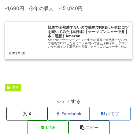
-1,690円 今年の収支：-151,040円
競馬で全然勝てないので競馬でFIREした男にコツ
を聞いてみた (単行本) | ナーツゴンニャー中井 |
本 | 通販 | Amazon
Amazonでナーツゴンニャー中井の競馬で全然勝てないの
で競馬でFIREした男にコツを聞いてみた (単行本)。アマゾ
ンならポイント還元本が多数。ナーツゴンニャー中井作品
ほか、お急ぎ便対象商品は当日お届けも可能。また競馬で
amzn.to
全然勝てないので競馬...
収支
シェアする
X
Facebook
はてブ
LINE
コピー