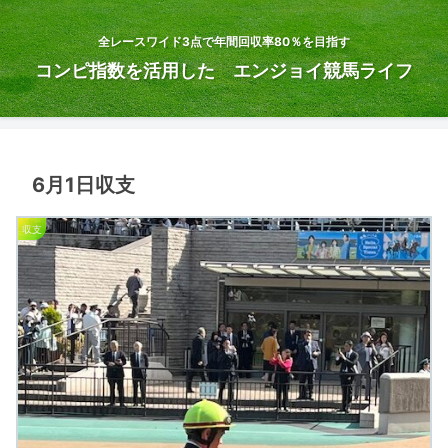
全レースワイド3点で年間回収率80％を目指す
コンピ指数を活用した エンジョイ競馬ライフ
6月1日収支
収支