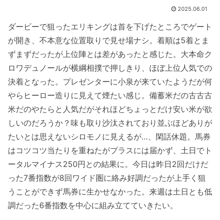
2025.06.01
ダービーで狙ったエリキングは首を下げたところでゲート
が開き、不本意な位置取りで見せ場ナシ。着順は5着とま
ずまずだったが上位陣とは差があったと感じた。大本命ク
ロワデュノールが横綱相撲で押しきり、ほぼ上位人気での
決着となった。プレゼンターに小泉が来ていたようだが何
やらヒーロー造りに見えて煙たい感じ。備蓄米だの古古古
米だのやたらと人気だがそれほどちょっとだけ安い米が欲
しいのだろうか？味も取り沙汰されており並ぶほどありが
たいとは思えないシロモノに見えるが…、閑話休題。馬券
はコツコツ当たりを重ねたがプラスには届かず、土日でト
ータルマイナス250円との結果に。今日は昨日2回だけだ
った7番指数が8回ワイド圏に絡み好調だったが上手く狙
うことができず馬券に生かせなかった。来週は土日とも低
調だった6番指数を中心に組み立てていきたい。