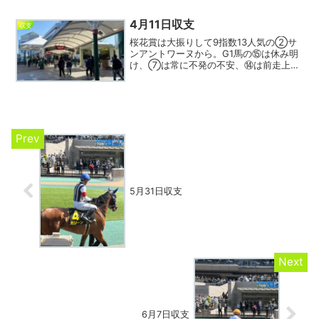
数でなければ狙ってみたかった馬。成績
のわりに人気なく、団...
4月11日収支
収支
桜花賞は大振りして9指数13人気の②サ
ンアントワーヌから。G1馬の⑮は休み明
け、⑦は常に不発の不安、⑭は前走上手
くいき過ぎでそれぞれ人気馬に死角あり
一角崩しなら。馬券は②から相手
⑦⑭⑮のワイド3点、荻野極に期待！そ
の荻野極だが本日は福島で騎...
5月31日収支
6月7日収支