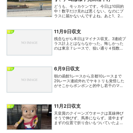
どうも、モッカケンです。今日は10回的
中！数字だけ見れば悪くない。なのにプ
ラスに届かないんですよね。あと1、2回
うまく噛み合えばプラス転換できていた
だけに、なんとも惜しい1日でした。競馬
はこういうことがあるから難しい。的中
11月9日収支
収支
数を増やすよりも、...
残念ながら本日はマイナス収支。3連続プ
ラス計上とはならなかった。悔しかった
のは東京７レースで、狙い通り４指数な
がら７人気のサミアドが逃げ切ったもの
の相手３頭が揃って着外で抜け。明日の
エリザベス女王杯は、７指数ながら９人
気と低評価のコンクシエ...
6月9日収支
収支
朝の函館1レースから京都10レースまで
29レース連続外れでヤキトリも覚悟した
がそこからポンポンと的中し若干のマイ
ナスで踏みとどまった。土日トータルで
はプラスで終わることができたので善戦
といえるのではないか。しかし東京10レ
ースには驚いた。ま...
11月2日収支
収支
天皇賞のクイーンズウオークは直線伸び
そうで伸びず、馬券にならず。道中まず
まずの位置で折り合いもついていたよう
に見えたので単純に実力差か。タラれば
になるが3着のジャスティンパレスは10指