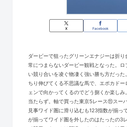
X
Facebook
ダービーで狙ったグリーンエナジーは折り
常につまらないダービー観戦となった。ロ
い競り合いを凌ぐ物凄く強い勝ち方だった
ちり伸びてくる不思議な馬で、エポカドー
ェンで向かってくるのでどう捌くか楽しみ
当たらず。軸で買った東京5レース⑪スー
見事ワイド圏に滑り込むも123指数が揃っ
が揃ってワイド圏を外したのはたったの3