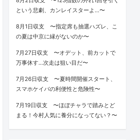
8月2日収支 〜123指数の外れ1回を引く
という悲劇、カンレイスターよ…〜
8月1日収支 〜指定席も抽選ハズレ、こ
の夏は中京に縁がないのか〜
7月27日収支 〜オデット、前カットで
万事休す…次走は狙い目だ〜
7月26日収支 〜夏時間開催スタート、
スマホケイバの利便性と危険性〜
7月19日収支 〜ほぼチャラで踏みとど
まる！今村人気に養分になってない？〜