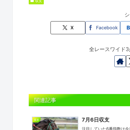
収支
シ
X
Facebook
全レースワイド3
関連記事
7月6日収支
収支
注目していた6番指数は今