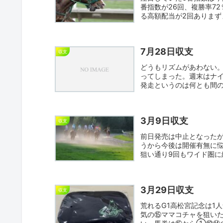
番指数が26回、複勝率7
る高額配当が2回ありまず
7月28日収支
収支
どうもリズムがあわない
ってしまった。週末はナイ
発走というのは何とも間
だし...
3月9日収支
収支
前日発売は中止となった
うから今後は開催有無に
狙い通り9回もワイド圏
走...
3月29日収支
収支
荒れるG1高松宮記念は1
気の⑮ママコチャを狙いた