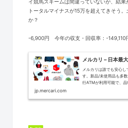
イ競馬スキームは間違っていないが、結果
トータルマイナスが15万を超えてきそう。
か？
-6,900円 今年の収支・回収率：-149,110
メルカリ – 日本
メルカリは誰でも安心し
す。新品/未使用品も多
行ATMが利用可能で、
です。
jp.mercari.com