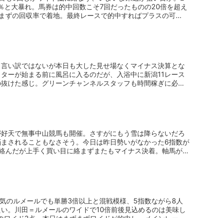
2％と大暴れ。馬券は的中回数こそ7回だったものの20倍を超え
まずの回収率で着地。最終レースで的中すればプラスの可...
。言い訳ではないが本日も大した見せ場なくマイナス決算とな
ターが始まる前に風呂に入るのだが、入浴中に新潟11レース
の抜けた感じ。グリーンチャンネルスタッフも時間稼ぎに必死
が好天で無事中山競馬も開催。さすがにもう雪は降らないだろ
悩まされることもなさそう。今日は昨日勢いがなかった6指数が
に絡んだが上手く買い目に絡まずまたもマイナス決着。軸馬が好
人気のルメールでも単勝3倍以上と混戦模様、5指数ながら8人
い。川田＝ルメールのワイドで10倍前後見込めるのは美味し