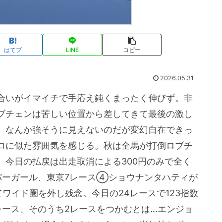
はてブ
LINE
コピー
2026.05.31
合いがイマイチで手応え鈍くまったく伸びず。非
ブチェンは苦しい位置から差してきて最後の激し
。なんか強そうに見えないのだが変幻自在できっ
ロに似た雰囲気を感じる。秋は全馬が打倒ロブチ
。今日の払戻は出走取消による300円のみで全く
パーガール、東京7レース④ショウナンタハティが
てワイド圏を外し残念。今日の24レースで123指数
レース、そのうち2レースをつかむとは…エンジョ