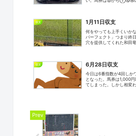
い。馬券は⑮から①⑩⑭
ス...
1月11日収支
収支
何をやっても上手くいかな
パーフェクト」つまり終日
穴を提供してくれた和田竜
り...
6月28日収支
収支
今日は6番指数が4回しか
となった。馬券は1,00
てしまった。しかし相変わ