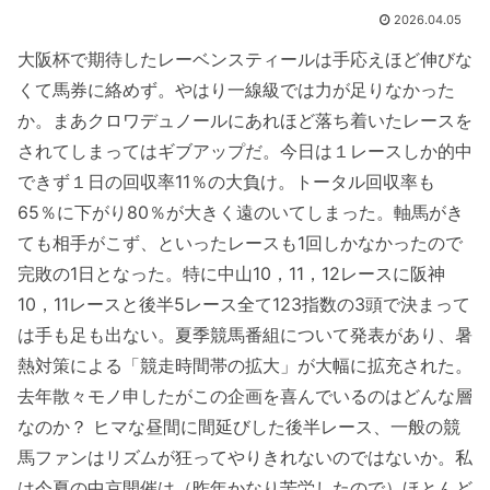
2026.04.05
大阪杯で期待したレーベンスティールは手応えほど伸びな
くて馬券に絡めず。やはり一線級では力が足りなかった
か。まあクロワデュノールにあれほど落ち着いたレースを
されてしまってはギブアップだ。今日は１レースしか的中
できず１日の回収率11％の大負け。トータル回収率も
65％に下がり80％が大きく遠のいてしまった。軸馬がき
ても相手がこず、といったレースも1回しかなかったので
完敗の1日となった。特に中山10，11，12レースに阪神
10，11レースと後半5レース全て123指数の3頭で決まって
は手も足も出ない。夏季競馬番組について発表があり、暑
熱対策による「競走時間帯の拡大」が大幅に拡充された。
去年散々モノ申したがこの企画を喜んでいるのはどんな層
なのか？ ヒマな昼間に間延びした後半レース、一般の競
馬ファンはリズムが狂ってやりきれないのではないか。私
は今夏の中京開催は（昨年かなり苦労したので）ほとんど