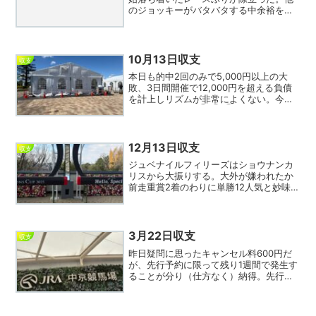
のジョッキーがバタバタする中余裕をも
って差し切り、川田やモレイラがいない
と相手にならないか。ダノンデサイルは
予想通り惨敗、しかし軸にしたウエスト
ナウも早々に手ごたえ怪し...
10月13日収支
収支
本日も的中2回のみで5,000円以上の大
敗、3日間開催で12,000円を超える負債
を計上しリズムが非常によくない。今日
24レース中36回①②③指数がワイド圏
に絡み、ワイド率50％でほぼデータ通り
なのだが、狙った穴馬が走ってくれな
い。9指数ま...
12月13日収支
収支
ジュベナイルフィリーズはショウナンカ
リスから大振りする。大外が嫌われたか
前走重賞2着のわりに単勝12人気と妙味た
っぷりでは。しばしば重賞で高配当を演
出する池添の一発に期待したい。馬券は
⑱から相手⑦⑧⑨のワイド3点で信用
できない１番人気の北村...
3月22日収支
収支
昨日疑問に思ったキャンセル料600円だ
が、先行予約に限って残り1週間で発生す
ることが分り（仕方なく）納得。先行予
約の人種はまずキャンセルしないという
ことか？今日は同席した友人が3連複300
倍クラスを2回も的中し大勝利。逆に私は