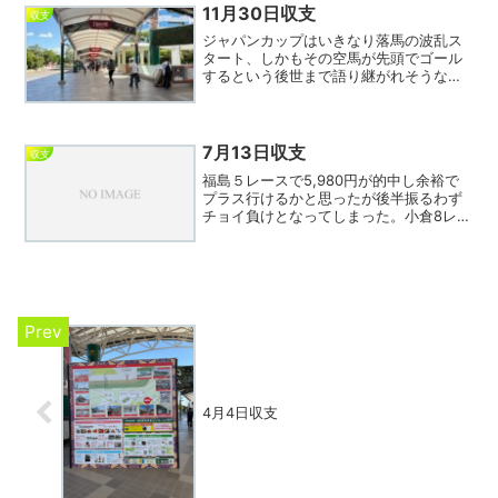
細かい的中しか...
11月30日収支
収支
ジャパンカップはいきなり落馬の波乱ス
タート、しかもその空馬が先頭でゴール
するという後世まで語り継がれそうなレ
ースとなった。勝ったのは唯一の外国馬
カランダガンで、レーティングでは最上
位なものの近年外国馬はほぼ好走しない
というデータからやや微妙...
7月13日収支
収支
福島５レースで5,980円が的中し余裕で
プラス行けるかと思ったが後半振るわず
チョイ負けとなってしまった。小倉8レー
スで6指数ポルテーニャ軸も相手が全て凡
走し外れたのが痛かった。6日連続マイナ
スが続いているので明日こそプラスを計
上したい。今日...
4月4日収支