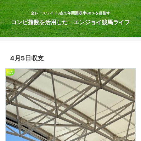
全レースワイド3点で年間回収率80％を目指す
コンピ指数を活用した エンジョイ競馬ライフ
4月5日収支
収支