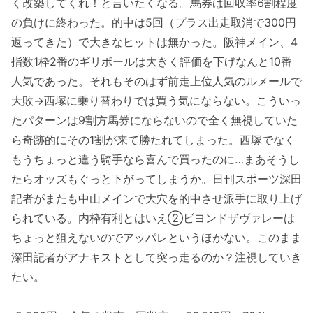
く改築してくれ！と言いたくなる。馬券は回収率6割程度
の負けに終わった。的中は5回（プラス出走取消で300円
返ってきた）で大きなヒットは無かった。阪神メイン、4
指数1枠2番のギリボールは大きく評価を下げなんと10番
人気であった。それもそのはず前走上位人気のルメールで
大敗→西塚に乗り替わりでは買う気にならない。こういっ
たパターンは9割方馬券にならないので全く無視していた
ら奇跡的にその1割が来て勝たれてしまった。西塚でなく
もうちょっと違う騎手なら喜んで買ったのに…まあそうし
たらオッズもぐっと下がってしまうか。日刊スポーツ深田
記者がまたも中山メインで大穴を的中させ派手に取り上げ
られている。内枠有利とはいえ②ビヨンドザヴァレーは
ちょっと狙えないのでアッパレというほかない。このまま
深田記者がアナキストとして突っ走るのか？注視していき
たい。