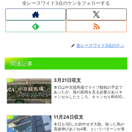
全レースワイド3点のケンをフォローする
全レースワイド3点のケン
関連記事
3月21日収支
収支
本日は中京競馬場でライブ観戦の予定で
あったが、孫の面倒を見る必要がありキ
ャンセルしたところ、キャンセル料600
円が発生。金曜日の午前中にキャンセル
したので前日の23時までなのでキャンセ
ル料は発生しないはずでは？よく分から
ないが、なんか割り切...
11月24日収支
収支
本日も1回しか的中せず大敗。狙った馬が
直線伸びあぐね4着、というパターンが多