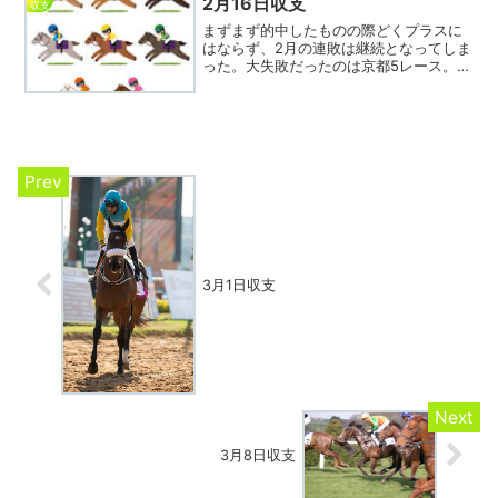
2月16日収支
収支
まずまず的中したものの際どくプラスに
はならず、2月の連敗は継続となってしま
った。大失敗だったのは京都5レース。7
指数ながらほとんど人気が無かった⑫オ
デットから買おうと思ったのだが（購入
した時点では）さらに人気が無かった⑥
アスクデッドヒートに...
3月1日収支
3月8日収支