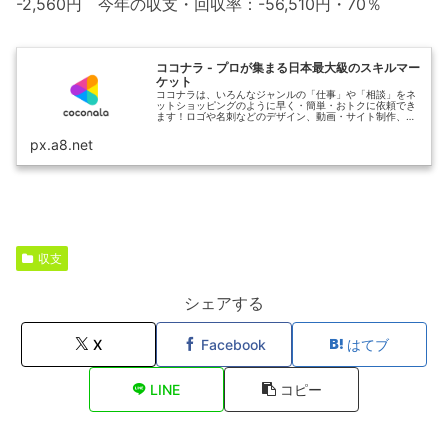
-2,560円 今年の収支・回収率：-56,510円・70％
ココナラ - プロが集まる日本最大級のスキルマー
ケット
ココナラは、いろんなジャンルの「仕事」や「相談」をネ
ットショッピングのように早く・簡単・おトクに依頼でき
ます！ロゴや名刺などのデザイン、動画・サイト制作、お
悩み相談など、ビジネスやプライベートで自分ではできな
いことをプロや専門家に依頼しませ...
px.a8.net
収支
シェアする
X
Facebook
はてブ
LINE
コピー