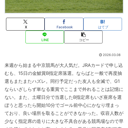
X
Facebook
はてブ
LINE
コピー
2026.03.08
来週から始まる中京競馬が大人気だ。JRAカードで申し込
むも、15日の金鯱賞B指定席落選。ならばと一般で再度抽
選もまたまたハズレ。同行予定だった友人も全滅で、G1
ならいざしらず単なる重賞でここまで外れることは記憶に
ない。また、土曜日分で当選したB指定席もいざ座席を選
ぼうと思ったら開始10分でゴール前中心にかなり埋まっ
ており、良い場所を取ることができなかった。収容人数が
少なく指定席の造りに大きな不具合がある競馬場なので早