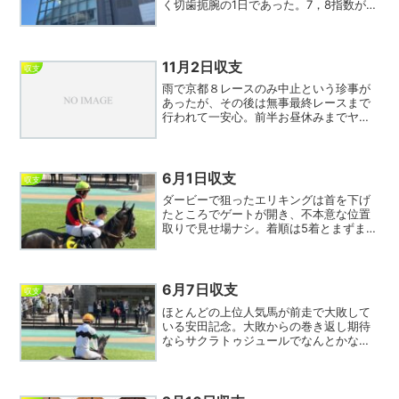
く切歯扼腕の1日であった。7，8指数が直
近低調だったので終日狙ったが7指数3
回、8指数が1回ワイド圏に絡んだだけで
今日もあまり冴えなかったので作戦実ら
ず。いよいよ年...
11月2日収支
収支
雨で京都８レースのみ中止という珍事が
あったが、その後は無事最終レースまで
行われて一安心。前半お昼休みまでヤキ
トリで敗色濃厚だったが後半巻き返して
プラス決着。11月に良いスタートをきる
ことができた。本日の会心は京都10レー
ス、狙い通り9指数カ...
6月1日収支
収支
ダービーで狙ったエリキングは首を下げ
たところでゲートが開き、不本意な位置
取りで見せ場ナシ。着順は5着とまずまず
だったが上位陣とは差があったと感じ
た。大本命クロワデュノールが横綱相撲
で押しきり、ほぼ上位人気での決着とな
った。プレゼンターに小泉...
6月7日収支
収支
ほとんどの上位人気馬が前走で大敗して
いる安田記念。大敗からの巻き返し期待
ならサクラトゥジュールでなんとかなら
ないか。7指数13番人気と評価低いが賞金
稼ぎのレーンがこの馬の意外性を引き出
す。大レースで当てにならない浜中に乗
り替わった人気の⑬は...