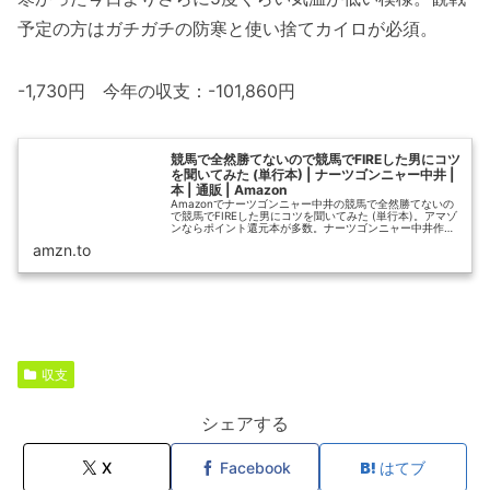
予定の方はガチガチの防寒と使い捨てカイロが必須。
-1,730円 今年の収支：-101,860円
競馬で全然勝てないので競馬でFIREした男にコツ
を聞いてみた (単行本) | ナーツゴンニャー中井 |
本 | 通販 | Amazon
Amazonでナーツゴンニャー中井の競馬で全然勝てないの
で競馬でFIREした男にコツを聞いてみた (単行本)。アマゾ
ンならポイント還元本が多数。ナーツゴンニャー中井作品
ほか、お急ぎ便対象商品は当日お届けも可能。また競馬で
amzn.to
全然勝てないので競馬...
収支
シェアする
X
Facebook
はてブ