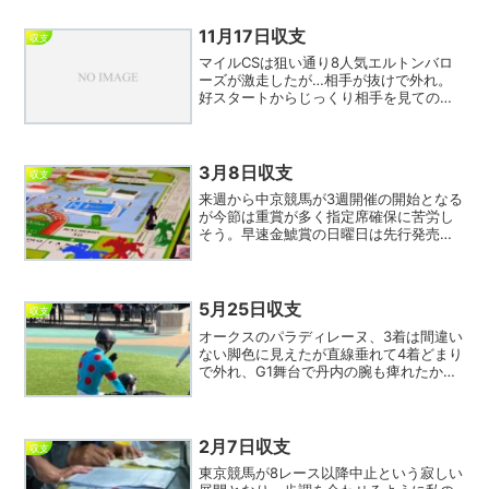
ず。日刊スポーツ紙上でも多くの記者が
マジックサンズを本命...
11月17日収支
収支
マイルCSは狙い通り8人気エルトンバロ
ーズが激走したが…相手が抜けで外れ。
好スタートからじっくり相手を見ての好
位とまさに理想的ではあったのだが、競
争中止のナミュールはじめ流した３頭が
凡走、頼みのルメールも鼻差届かずジエ
ンド。ソウルラッシュは...
3月8日収支
収支
来週から中京競馬が3週開催の開始となる
が今節は重賞が多く指定席確保に苦労し
そう。早速金鯱賞の日曜日は先行発売、
一般発売ともに落選。友人が一般で当選
したので事なきを得たが次週も苦戦しそ
う。今回からB指定席を選択したが、どう
もまだ寒そうなのが不...
5月25日収支
収支
オークスのパラディレーヌ、3着は間違い
ない脚色に見えたが直線垂れて4着どまり
で外れ、G1舞台で丹内の腕も痺れたか。
まあ、1－3のワイドは5人気で8倍くらい
しかつかなかったが。単勝は僅かにルメ
ールが1人気だったが馬券の軸としては
①アルマベロー...
2月7日収支
収支
東京競馬が8レース以降中止という寂しい