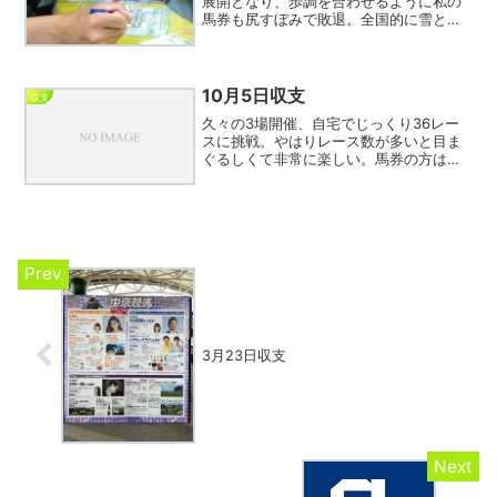
展開となり、歩調を合わせるように私の
馬券も尻すぼみで敗退。全国的に雪との
予報だし、日曜日も開催はムリかなあ…
と思ってJRAホームページを見たら「日
曜日分の前日発売は全場実施します」と
あり、ビックリ。前日...
10月5日収支
収支
久々の3場開催、自宅でじっくり36レー
スに挑戦。やはりレース数が多いと目ま
ぐるしくて非常に楽しい。馬券の方はそ
こそこ的中したもののプラスには遠く及
ばず。新聞関係で最近東京中日スポーツ
が加関東では廃止というのが話題になっ
ているが、私が驚いたの...
3月23日収支