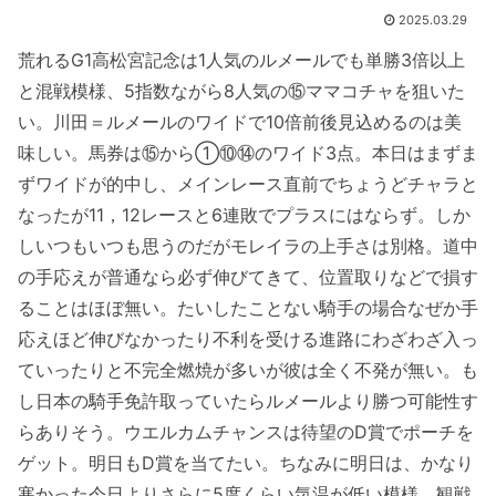
2025.03.29
荒れるG1高松宮記念は1人気のルメールでも単勝3倍以上
と混戦模様、5指数ながら8人気の⑮ママコチャを狙いた
い。川田＝ルメールのワイドで10倍前後見込めるのは美
味しい。馬券は⑮から①⑩⑭のワイド3点。本日はまずま
ずワイドが的中し、メインレース直前でちょうどチャラと
なったが11，12レースと6連敗でプラスにはならず。しか
しいつもいつも思うのだがモレイラの上手さは別格。道中
の手応えが普通なら必ず伸びてきて、位置取りなどで損す
ることはほぼ無い。たいしたことない騎手の場合なぜか手
応えほど伸びなかったり不利を受ける進路にわざわざ入っ
ていったりと不完全燃焼が多いが彼は全く不発が無い。も
し日本の騎手免許取っていたらルメールより勝つ可能性す
らありそう。ウエルカムチャンスは待望のD賞でポーチを
ゲット。明日もD賞を当てたい。ちなみに明日は、かなり
寒かった今日よりさらに5度くらい気温が低い模様。観戦