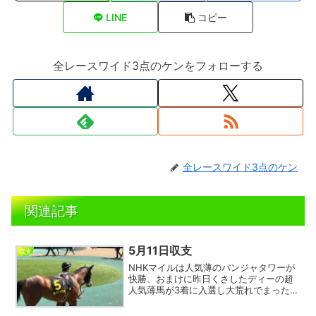
LINE
コピー
全レースワイド3点のケンをフォローする
全レースワイド3点のケン
関連記事
5月11日収支
収支
NHKマイルは人気薄のパンジャタワーが
快勝、おまけに昨日くさしたディーの超
人気薄馬が3着に入選し大荒れでまったく
かすらず。レーンも外から追い込んだが
まだ馬が成長途上なのか今一歩伸びきれ