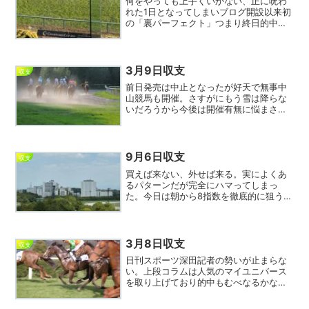
何をやっても上手くいかない、正に呪わ
れた1日となってしまいブログ開設以来初
の「裏パーフェクト」つまり終日的中無
しをしでかしてしまった。まず京都の1レ
ース、昨日大穴を提供してくれた和田竜
から流したが1コーナーで落馬。イヤな予
感がしたがその通り...
3月9日収支
収支
前日発売は中止となったが好天で無事中
山競馬も開催。さすがにもう雪は降らな
いだろうから今後は開催有無に悩まされ
ることもなさそう。今日は昨日勢いがな
かった6指数が狙い通り9回もワイド圏に
絡んだが上手く買い目に絡まずまたもマ
イナス決着。軸馬が好走...
9月6日収支
収支
買えば来ない、外せば来る。実によくあ
るパターンだが完全にハマってしまっ
た。今日は朝から8指数を徹底的に狙うつ
もりで臨んだのだが、これは無理だろう
という馬がことごとく激走、もしくは狙
い通り来ても相手全滅で外れという泥沼
の展開。特に阪神最終レー...
3月8日収支
収支
日刊スポーツ深田記者の勢いが止まらな
い。上段コラムは人気のマイユニバース
を取り上げており的中もむべなるかな、
という感じだったが別の個所にある「ニ
ッカン名物マル得情報」が凄かった。中