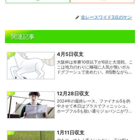
全レースワイド3点のケン
関連記事
4月5日収支
収支
大阪杯は単勝10倍以下が6頭と大混戦、こ
こは地力のわりに極端に人気が無いボル
ドグフーシュで攻めたい。8指数ながら12
人気と妙味たっぷり。前走も追い込んで
僅差、阪神は得意。馬券は①から
⑤⑫⑬のワイド3点 配当は最低でも25
倍以上つく。馬券は本...
12月28日収支
収支
2024年の最終レース、ファイナルSを的
中させて本日はプラスでフィニッシュ。
ホープフルSも狙い通りジョバンニがワイ
ド圏に絡んだが相手3頭が凡走でチョン。
切ってしまったクロワデュノールにあれ
ほど完璧に走られたら脱帽だ。今日は10
指数以下の超人...
1月11日収支
収支