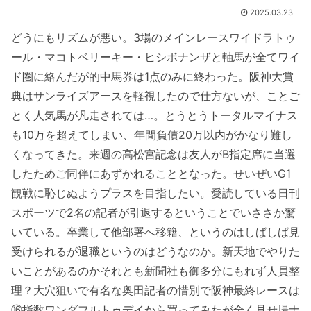
2025.03.23
どうにもリズムが悪い。3場のメインレースワイドラトゥ
ール・マコトベリーキー・ヒシボナンザと軸馬が全てワイ
ド圏に絡んだが的中馬券は1点のみに終わった。阪神大賞
典はサンライズアースを軽視したので仕方ないが、ことご
とく人気馬が凡走されては…。とうとうトータルマイナス
も10万を超えてしまい、年間負債20万以内がかなり難し
くなってきた。来週の高松宮記念は友人がB指定席に当選
したためご同伴にあずかれることとなった。せいぜいG1
観戦に恥じぬようプラスを目指したい。愛読している日刊
スポーツで2名の記者が引退するということでいささか驚
いている。卒業して他部署へ移籍、というのはしばしば見
受けられるが退職というのはどうなのか。新天地でやりた
いことがあるのかそれとも新聞社も御多分にもれず人員整
理？大穴狙いで有名な奥田記者の惜別で阪神最終レースは
⑯指数ワンダフルトゥデイから買ってみたが全く見せ場ナ