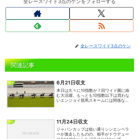
全レースワイド3点のケンをフォローする
全レースワイド3点のケン
関連記事
6月21日収支
収支
本日は久々に10指数が７回ワイド圏に絡
む大活躍。もっとも10指数以下は買わな
いエンジョイ競馬スキームには関係ない
話だが…。前半ほとんど的中せず大敗を
覚悟したが東京の10，11，12レースで一
気に巻き返し、そこそこのマイナス収支
にとどめること...
11月24日収支
収支
ジャパンカップは狙い通りシンエンペラ
ーが激走したものの、相手がドウデュー
スだけでたいしたプラスにはならず。惜