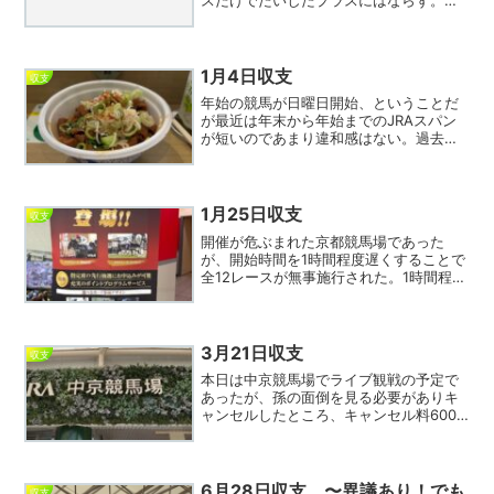
しかったのは京都12レース。Ｍデムーロ
が7指数ながら10番人気で絶好の走り頃と
見て流したが、3指数の三浦を切ってしま
いビッグシーザー...
1月4日収支
収支
年始の競馬が日曜日開始、ということだ
が最近は年末から年始までのJRAスパン
が短いのであまり違和感はない。過去は
有馬記念が12月23日くらいでそれから10
日間ほど中央競馬開催が空白などザラだ
ったことを思えば、大きな進歩か。進歩
と言えばJRAア...
1月25日収支
収支
開催が危ぶまれた京都競馬場であった
が、開始時間を1時間程度遅くすることで
全12レースが無事施行された。1時間程度
遅くなるというと、過去の国政選挙投票
日に（投票を促進するため）第1レース発
走が11時くらいに設定されたことを思い
出す。最近は期日...
3月21日収支
収支
本日は中京競馬場でライブ観戦の予定で
あったが、孫の面倒を見る必要がありキ
ャンセルしたところ、キャンセル料600
円が発生。金曜日の午前中にキャンセル
したので前日の23時までなのでキャンセ
ル料は発生しないはずでは？よく分から
ないが、なんか割り切...
6月28日収支 〜異議あり！でも
収支