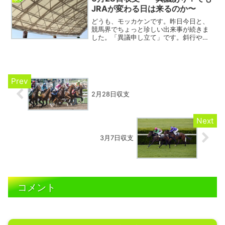
JRAが変わる日は来るのか〜
どうも、モッカケンです。昨日今日と、
競馬界でちょっと珍しい出来事が続きま
した。「異議申し立て」です。斜行や走
行妨害に対するペナルティってずっと甘
いよなあ、やったもん勝ちじゃないかっ
て思ってた人、結構いるんじゃないでし
ょうか。私もその一人です...
2月28日収支
3月7日収支
コメント