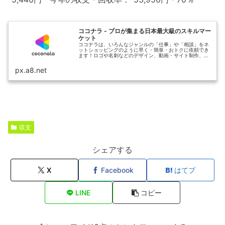
ココナラ - プロが集まる日本最大級のスキルマー
ケット
ココナラは、いろんなジャンルの「仕事」や「相談」をネ
ットショッピングのように早く・簡単・おトクに依頼でき
ます！ロゴや名刺などのデザイン、動画・サイト制作、お
悩み相談など、ビジネスやプライベートで自分ではできな
いことをプロや専門家に依頼しませ...
px.a8.net
収支
シェアする
X
Facebook
はてブ
LINE
コピー