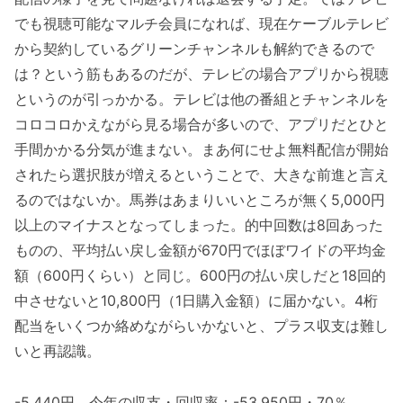
でも視聴可能なマルチ会員になれば、現在ケーブルテレビ
から契約しているグリーンチャンネルも解約できるので
は？という筋もあるのだが、テレビの場合アプリから視聴
というのが引っかかる。テレビは他の番組とチャンネルを
コロコロかえながら見る場合が多いので、アプリだとひと
手間かかる分気が進まない。まあ何にせよ無料配信が開始
されたら選択肢が増えるということで、大きな前進と言え
るのではないか。馬券はあまりいいところが無く5,000円
以上のマイナスとなってしまった。的中回数は8回あった
ものの、平均払い戻し金額が670円でほぼワイドの平均金
額（600円くらい）と同じ。600円の払い戻しだと18回的
中させないと10,800円（1日購入金額）に届かない。4桁
配当をいくつか絡めながらいかないと、プラス収支は難し
いと再認識。
-5,440円 今年の収支・回収率：-53,950円・70％