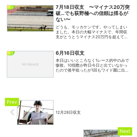
のうち1回は軸馬きたがハズレのパターン
だったが）、エ...
7月18日収支 〜マイナス20万突
収支
破…でも荻野極への信頼は揺るが
ない〜
どうも、モッカケンです。やってしまい
ました。本日の大幅マイナスで、年間収
支がとうとうマイナス20万円を超えてし
まいました。節目を超えるのはやっぱり
気分のいいものじゃないですね。ただ落
ち込んでばかりもいられないので、しっ
6月16日収支
収支
かり振り返っていきたい...
本日はいいところなく1レース的中のみで
惨敗。10指数が昨日今日と出ていなかっ
たので後半狙ったが1回もワイド圏に出現
せず、来週こそ面白いか。高杉が函館リ
ーディングとのことで吉村、長浜などの
▲ジョッキーが元気良い。特に長浜には
菅原、石川といった...
12月28日収支