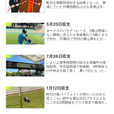
配当を複数回演出する結果となった。警
戒していた10番指数以上の人気薄は今日9
回馬券対象となったがそれほど大荒れと
いった印象は無く許容範囲といったとこ
ろ。軸馬が来ても相手は来ず、というレ
ースも3回ほどあ...
5月25日収支
収支
オークスのパラディレーヌ、3着は間違い
ない脚色に見えたが直線垂れて4着どまり
で外れ、G1舞台で丹内の腕も痺れたか。
まあ、1－3のワイドは5人気で8倍くらい
しかつかなかったが。単勝は僅かにルメ
ールが1人気だったが馬券の軸としては
①アルマベロー...
7月26日収支
収支
いよいよ競争時間帯の拡大を実施中の現
地競馬、中京競馬場で初体験。3時間余り
の中休みを経て長く、暑い1日となった。
詳細は別稿で記載するが、いきなり中京
第1レースが9時35分発走とは知らなかっ
たのでまずびっくり。中京と新潟は5レー
スが終了すると...
1月12日収支
収支
昨日の裏パーフェクトが何だったのかと
思うくらい的中を重ね当日プラスととも
にこの3日間開催をプラス収支で着地する
ことができた。今日は123指数が揃ってワ
イド圏を外したレースが2回しかなく（そ