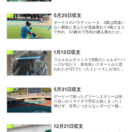
圏を賑わし馬券成績は散々、特に後半に
なると人気薄激走の確率が上がるように
思うのだが、気のせ...
5月25日収支
収支
オークスのパラディレーヌ、3着は間違い
ない脚色に見えたが直線垂れて4着どまり
で外れ、G1舞台で丹内の腕も痺れたか。
まあ、1－3のワイドは5人気で8倍くらい
しかつかなかったが。単勝は僅かにルメ
ールが1人気だったが馬券の軸としては
①アルマベロー...
1月13日収支
収支
ウエルカムチャンスでB賞のショルダーバ
ッグが当たり、幸先良いスタートかと思
われたが1日でたった１レースしか当たら
ず今年5連敗。中京1レースで8指数⑪から
入り期待通り突き抜けたが相手が3着争い
に敗れて抜け、痛いハナ差だった。その
後も横山武を外...
5月31日収支
収支
ダービーで狙ったグリーンエナジーは折
り合いがイマイチで手応え鈍くまったく
伸びず。非常につまらないダービー観戦
となった。ロブチェンは苦しい位置から
差してきて最後の激しい競り合いを凌ぐ
物凄く強い勝ち方だった。なんか強そう
に見えないのだが変幻自在...
12月21日収支
収支