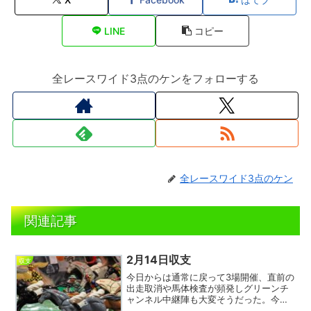
LINE
コピー
全レースワイド3点のケンをフォローする
全レースワイド3点のケン
関連記事
2月14日収支
収支
今日からは通常に戻って3場開催、直前の
出走取消や馬体検査が頻発しグリーンチ
ャンネル中継陣も大変そうだった。今日
は10指数以下の人気薄馬が14回もワイド