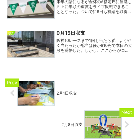
来年の話になるが金杯のA指定席に当選し
久々に年頭の重賞をライブ観戦できるこ
ととなった。ついでに6日も有給を取得す
るので年始から競馬三昧が確定、来年こ
そプラスといかないまでも年間マイナス
20万以内を目指す。本日はギリギリプラ
ス収支でフィニッシ...
9月15日収支
収支
阪神10レースまで1回も当たらず、ようや
く当たったが配当は僅か810円で本日の大
敗を覚悟した。しかし、ここからがコン
ピ指数を参考にしたエンジョイ競馬の出
番。中山阪神ともに10レースまで終わっ
て8指数がまだ1回もワイド圏に登場して
おらず、ここ...
2月1日収支
2月8日収支