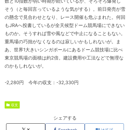
数と10指数が弱い時期が続いているが、そろそろ爆発し
そう（と毎回言っているような気がする）。前日発売が雪
の懸念で見合わせとなり、レース開催も危ぶまれた。何回
もJRAへ投書しているが全天候型ドーム競馬場にできない
ものか。そうすれば雪や風などで中止になることもない。
重馬場の巧拙がなくなるのは寂しいかもしれないが。ま
あ、世界1大きいシンガポールにあるドーム競技場に比べ
東京競馬場の面積は約2倍。建設費用や工法などで無理な
のかもしれないが。
-2,280円 今年の収支：-32,330円
収支
シェアする
X
Facebook
はてブ