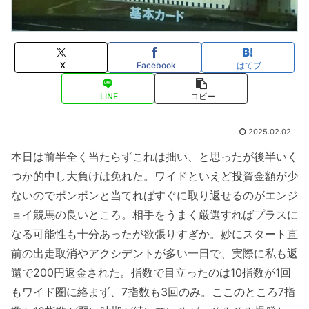
X
Facebook
はてブ
LINE
コピー
2025.02.02
本日は前半全く当たらずこれは拙い、と思ったが後半いく
つか的中し大負けは免れた。ワイドといえど投資金額が少
ないのでポンポンと当てればすぐに取り返せるのがエンジ
ョイ競馬の良いところ。相手をうまく厳選すればプラスに
なる可能性も十分あったが欲張りすぎか。妙にスタート直
前の出走取消やアクシデントが多い一日で、実際に私も返
還で200円返金された。指数で目立ったのは10指数が1回
もワイド圏に絡まず、7指数も3回のみ。ここのところ7指