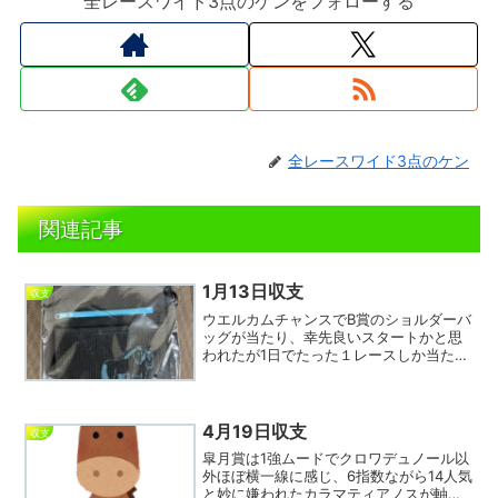
全レースワイド3点のケンをフォローする
全レースワイド3点のケン
関連記事
1月13日収支
収支
ウエルカムチャンスでB賞のショルダーバ
ッグが当たり、幸先良いスタートかと思
われたが1日でたった１レースしか当たら
ず今年5連敗。中京1レースで8指数⑪から
入り期待通り突き抜けたが相手が3着争い
に敗れて抜け、痛いハナ差だった。その
後も横山武を外...
4月19日収支
収支
皐月賞は1強ムードでクロワデュノール以
外ほぼ横一線に感じ、6指数ながら14人気
と妙に嫌われたカラマティアノスが軸。