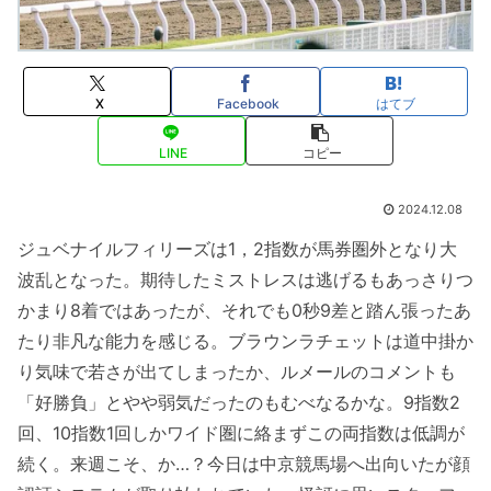
X
Facebook
はてブ
LINE
コピー
2024.12.08
ジュベナイルフィリーズは1，2指数が馬券圏外となり大
波乱となった。期待したミストレスは逃げるもあっさりつ
かまり8着ではあったが、それでも0秒9差と踏ん張ったあ
たり非凡な能力を感じる。ブラウンラチェットは道中掛か
り気味で若さが出てしまったか、ルメールのコメントも
「好勝負」とやや弱気だったのもむべなるかな。9指数2
回、10指数1回しかワイド圏に絡まずこの両指数は低調が
続く。来週こそ、か…？今日は中京競馬場へ出向いたが顔