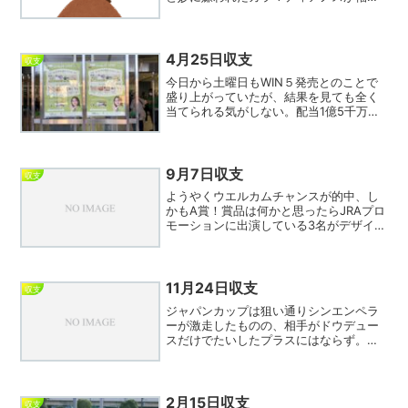
前走トライアル01秒差の2着、鞍上もリー
ディング狙う戸崎と買わない理由が無い
ように思えるが…。馬券は⑭から②⑩⑯
へワイド3点、...
4月25日収支
収支
今日から土曜日もWIN５発売とのことで
盛り上がっていたが、結果を見ても全く
当てられる気がしない。配当1億5千万と
のことだがWIN５は払戻率が70％という
ことを忘れてはならない。1億5千万×2人
分支払っても1億3千万がテラ銭として入
り、JRA...
9月7日収支
収支
ようやくウエルカムチャンスが的中、し
かもA賞！賞品は何かと思ったらJRAプロ
モーションに出演している3名がデザイン
した馬のぬいぐるみ。私が当たったのは
見上愛さんので、誰のが良いと選ぶこと
はできなかった。肝心の馬券は１レース
しか当たらず大幅マ...
11月24日収支
収支
ジャパンカップは狙い通りシンエンペラ
ーが激走したものの、相手がドウデュー
スだけでたいしたプラスにはならず。惜
しかったのは京都12レース。Ｍデムーロ
が7指数ながら10番人気で絶好の走り頃と
見て流したが、3指数の三浦を切ってしま
いビッグシーザー...
2月15日収支
収支