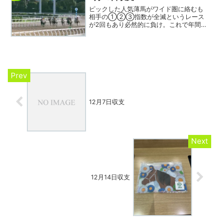
ピックした人気薄馬がワイド圏に絡むも
相手の①②③指数が全滅というレース
が2回もあり必然的に負け。これで年間収
支が早くもマイナス5万円を超えてしまい
非常に拙いペースで進行してしまってい
る。阪神競馬場がリニューアルオープン
とのこと。初見組が落ち...
12月7日収支
12月14日収支