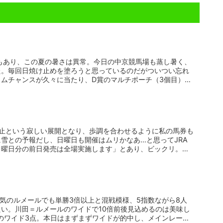
もあり、この夏の暑さは異常。今日の中京競馬場も蒸し暑く、
た。毎回日焼け止めを塗ろうと思っているのだがついつい忘れ
ムチャンスが久々に当たり、D賞のマルチポーチ（3個目）を
中止という寂しい展開となり、歩調を合わせるように私の馬券も
雪との予報だし、日曜日も開催はムリかなあ…と思ってJRA
日曜日分の前日発売は全場実施します」とあり、ビックリ。前
人気のルメールでも単勝3倍以上と混戦模様、5指数ながら8人
い。川田＝ルメールのワイドで10倍前後見込めるのは美味し
のワイド3点。本日はまずまずワイドが的中し、メインレー