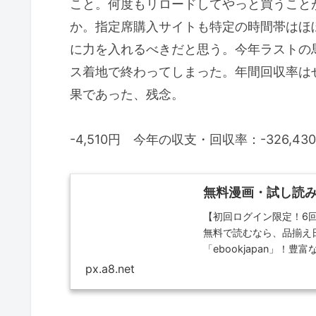
こと。何度もリロードしてやっと買うこと
か。指定席購入サイトも特定の時間帯はほぼ
に力を入れるべきだと思う。今年ラストの
ス着地で終わってしまった。年間回収率は
果であった、残念。
-4,510円 今年の収支・回収率：-326,43
無料漫画・試し読みが
【初回ログイン限定！6回
無料で読むなら、品揃え
「ebookjapan」
割引・...
px.a8.net