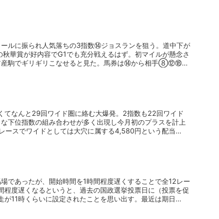
メールに振られ人気落ちの3指数⑭ジョスランを狙う。道中下が
の秋華賞が好内容でG1でも充分戦えるはず。初マイルが懸念さ
ア産駒でギリギリこなせると見た。馬券は⑭から相手⑧⑫⑱
くてなんと29回ワイド圏に絡む大爆発。2指数も22回ワイド
ろな下位指数の組み合わせが多く出現し今月初のプラスを計上
ースでワイドとしては大穴に属する4,580円という配当...
場であったが、開始時間を1時間程度遅くすることで全12レー
間程度遅くなるというと、過去の国政選挙投票日に（投票を促
走が11時くらいに設定されたことを思い出す。最近は期日...