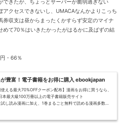
ができたが、ちょっとサーバーが脆弱過ぎない
アクセスできないし、UMACAなんかよりこっち
馬券収支は昼からまったくかすらず安定のマイナ
せめて70％はいきたかったがはるかに及ばずの結
0円・66％
豊富！電子書籍をお得に購入 ebookjapan
使える最大70%OFFクーポン配布】漫画をお得に買うなら、
日本最大級100万冊以上の電子書籍販売サイト
！豊富な試し読み漫画に加え、1巻まるごと無料で読める漫画多数、