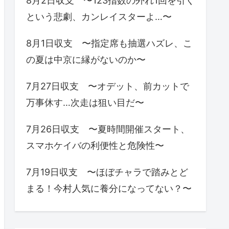
8月2日収支 〜123指数の外れ1回を引く
という悲劇、カンレイスターよ…〜
8月1日収支 〜指定席も抽選ハズレ、こ
の夏は中京に縁がないのか〜
7月27日収支 〜オデット、前カットで
万事休す…次走は狙い目だ〜
7月26日収支 〜夏時間開催スタート、
スマホケイバの利便性と危険性〜
7月19日収支 〜ほぼチャラで踏みとど
まる！今村人気に養分になってない？〜