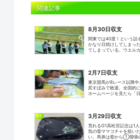
関連記事
8月30日収支
収支
関東では40度！という話
かなり日焼けしてしまっ
てしまっている。ウエルカ
ゲ...
2月7日収支
収支
東京競馬が8レース以降
尻すぼみで敗退。全国的に
ホームページを見たら「
日...
3月29日収支
収支
荒れるG1高松宮記念は1
気の⑮ママコチャを狙いた
い。馬券は⑮から①⑩⑭