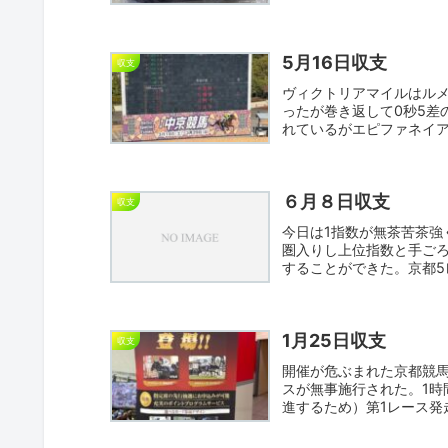
ス...
5月16日収支
収支
ヴィクトリアマイルはル
ったが巻き返して0秒5差
れているがエピファネイ
の...
６月８日収支
収支
今日は1指数が無茶苦茶強
圏入りし上位指数と手ご
することができた。京都5レ
1月25日収支
収支
開催が危ぶまれた京都競馬
スが無事施行された。1時
進するため）第1レース発