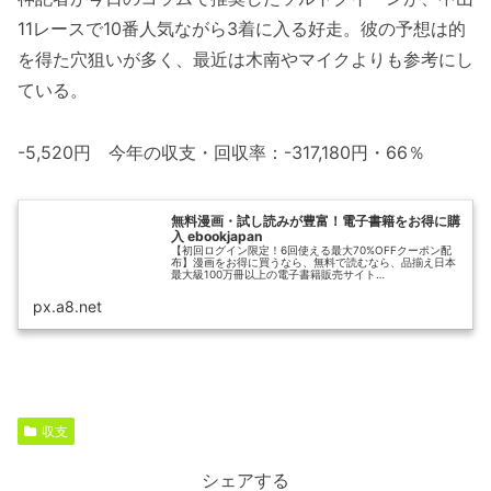
11レースで10番人気ながら3着に入る好走。彼の予想は的
を得た穴狙いが多く、最近は木南やマイクよりも参考にし
ている。
-5,520円 今年の収支・回収率：-317,180円・66％
無料漫画・試し読みが豊富！電子書籍をお得に購
入 ebookjapan
【初回ログイン限定！6回使える最大70%OFFクーポン配
布】漫画をお得に買うなら、無料で読むなら、品揃え日本
最大級100万冊以上の電子書籍販売サイト
「ebookjapan」！豊富な試し読み漫画に加え、1巻まるご
と無料で読める漫画多数、割引・...
px.a8.net
収支
シェアする