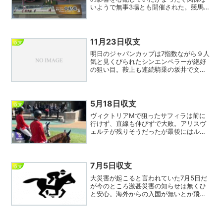
いようで無事3場とも開催された。競馬に
とって強敵は雪なので、毎回言っている
がドームの全天候型競馬場が望まれる。
今日から日刊スポーツの紙面がリニュー
アルされ記者陣も再編さ...
11月23日収支
収支
明日のジャパンカップは7指数ながら９人
気と見くびられたシンエンペラーが絶好
の狙い目。鞍上も連続騎乗の坂井で文句
なし。中でも３指数の８番とのワイドは
30倍以上つくのでかなり美味しい配当
だ。本日の戦績はコツコツ的中し若干の
プラスでフィニッシュ。...
5月18日収支
収支
ヴィクトリアMで狙ったサフィラは前に
行けず、直線も伸びずで大敗。アリスヴ
ェルテが残りそうだったが最後にはルメ
ールが差し切り、中々スリリングな直線
の攻防だった。日刊スポーツ記者勢も佐
藤哲三はじめ的中者が続出、シランケド
まで印が届いていた記者も...
7月5日収支
収支
大災害が起こると言われていた7月5日だ
が今のところ激甚災害の知らせは無くひ
と安心。海外からの入国が無いとか飛行
機がガラガラだとか色々あったがこれで
一段落？してネットの話題はこれから選
挙一色か。閑話休題。本日は細かい的中