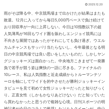
2025.12.20
雨がそぼ降る中、中京競馬場まで出かけたが結果はまたも
敗退。12月に入ってから毎日5,000円ペースで負け続けて
おり回収率が一向に上昇しない。今日は10指数以下の超
人気薄馬が16回もワイド圏を賑わしエンジョイ競馬には
不向きな展開ではあったがそれにしても負け過ぎ。ウエル
カムチャンスもサッパリ当たらないし、今年最後となる明
日の中京競馬場では良い思いをしたいものだ。しかしヤン
グジョッキーズは面白かった。中央地方こきまぜて一発勝
負で若手が競う姿は爽快の一語に尽きる。ファイナルの
10レース、私は人気指数と近走成績からトルーマンテソ
ーロを軸にしてワイドを的中させたが勝利ジョッキーイン
タビューを見て初めて女性ジョッキーだったと知りびっく
り。正直女性（しかもかなりあどけない）だと知っていた
ら買わなかったと思うので複雑な心境。日刊スポーツの明
神記者が今日のコラムで推奨したソルトクイーンが、中山