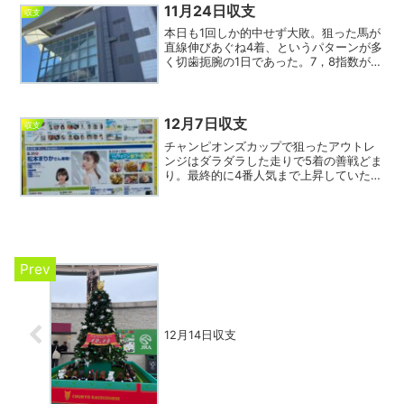
は多かったものの快心の...
11月24日収支
収支
本日も1回しか的中せず大敗。狙った馬が
直線伸びあぐね4着、というパターンが多
く切歯扼腕の1日であった。7，8指数が直
近低調だったので終日狙ったが7指数3
回、8指数が1回ワイド圏に絡んだだけで
今日もあまり冴えなかったので作戦実ら
ず。いよいよ年...
12月7日収支
収支
チャンピオンズカップで狙ったアウトレ
ンジはダラダラした走りで5着の善戦どま
り。最終的に4番人気まで上昇していた割
には見せ場が無かったように感じた。今
日は妻との観戦だったのでいつもは買わ
ない馬券を共同購入、123指数に加えそれ
ぞれが1頭ずつ選...
12月14日収支