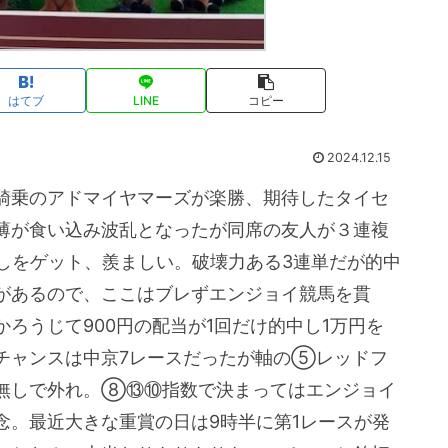
はてブ
LINE
コピー
2024.12.15
騎乗のアドマイヤマーズが楽勝、期待したタイセ
薄が食い込み波乱となったが同席の友人が３連複
しをゲット、羨ましい。破壊力ある3連単だが的中
があるので、ここはブレずエンジョイ競馬を貫
ろうじて900円の配当が1回だけ的中し1万円を
チャンスは中京7レースだったが軸の⑤レッドフ
無しで外れ。⑧⑬⑩指数で決まってはエンジョイ
念。最近大きな重賞の日は9時半に第1レースが発