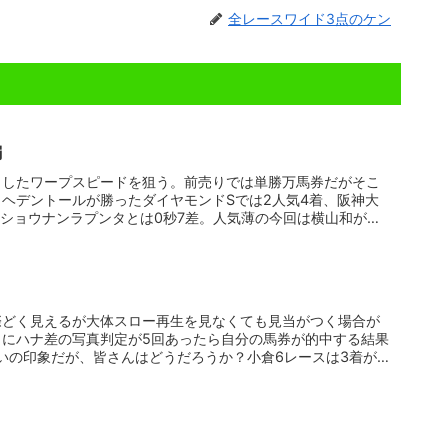
全レースワイド3点のケン
編
としたワープスピードを狙う。前売りでは単勝万馬券だがそこ
ヘデントールが勝ったダイヤモンドSでは2人気4着、阪神大
着ショウナンラプンタとは0秒7差。人気薄の今回は横山和が
際どく見えるが大体スロー再生を見なくても見当がつく場合が
とにハナ差の写真判定が5回あったら自分の馬券が的中する結果
いの印象だが、皆さんはどうだろうか？小倉6レースは3着が