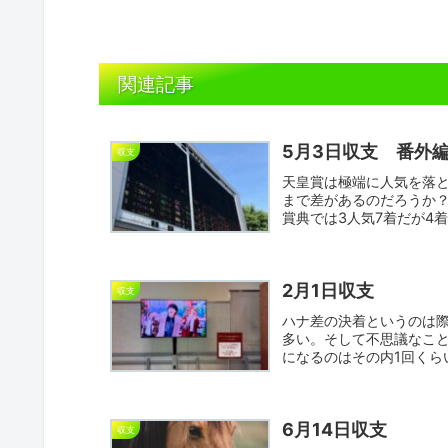
関連記事
5月3日収支 番外
収支
天皇賞は極端に人気を落
まで差があるのだろうか？
賞典では3人気7着だが4
大...
2月1日収支
収支
ハナ差の決着というのは
多い。そして不思議なこ
になるのはその内1回くら
微...
6月14日収支
収支