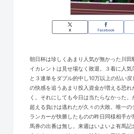
X
Facebook
朝日杯は珍しくあまり人気が無かった川田
イカレントは見せ場なく敗退。３着に人気
と３連単をダブル的中し10万以上の払い戻
の快感を追うあまり投入資金が増える恐れ
く。それにしても今日は当たらなかった。か
超える負けは逃れたが久々の大敗。唯一の
ランカーが快勝したものの昨日同様相手が
馬券の出番は無し。来週はいよいよ有馬記