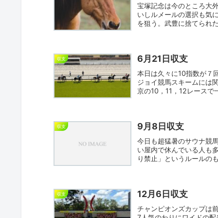
宝塚記念は今のところ大
いしルメールの選択も気に
を狙う。武豊に捨てられ
バ...
6月21日収支
収支
本日は久々に10指数が７
ジョイ競馬スキームには
京の10，11，12レース
9月8日収支
収支
今日も超猛暑のサウナ競
い屋内で休んでいる人も
り禁止」というルールのも
こ...
12月6日収支
収支
チャンピオンズカップは
7人気のわりにワイドの