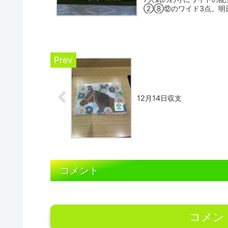
②⑧⑫のワイド3点。明
成績はそこ...
12月14日収支
コメント
コメン