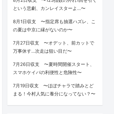
8月2日収支 〜123指数の外れ1回を引く
という悲劇、カンレイスターよ…〜
8月1日収支 〜指定席も抽選ハズレ、こ
の夏は中京に縁がないのか〜
7月27日収支 〜オデット、前カットで
万事休す…次走は狙い目だ〜
7月26日収支 〜夏時間開催スタート、
スマホケイバの利便性と危険性〜
7月19日収支 〜ほぼチャラで踏みとど
まる！今村人気に養分になってない？〜