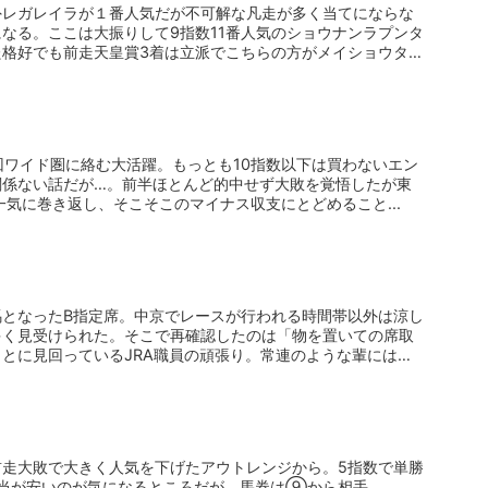
外レガレイラが１番人気だが不可解な凡走が多く当てにならな
なる。ここは大振りして9指数11番人気のショウナンラプンタ
た格好でも前走天皇賞3着は立派でこちらの方がメイショウタ
回ワイド圏に絡む大活躍。もっとも10指数以下は買わないエン
関係ない話だが…。前半ほとんど的中せず大敗を覚悟したが東
で一気に巻き返し、そこそこのマイナス収支にとどめること...
馬となったB指定席。中京でレースが行われる時間帯以外は涼し
多く見受けられた。そこで再確認したのは「物を置いての席取
とに見回っているJRA職員の頑張り。常連のような輩にはて
前走大敗で大きく人気を下げたアウトレンジから。5指数で単勝
配当が安いのが気になるところだが。馬券は⑨から相手