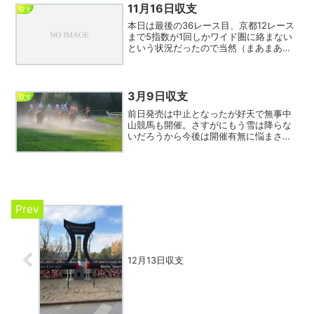
り替わった人気の⑬は...
11月16日収支
収支
本日は最後の36レース目、京都12レース
まで5指数が1回しかワイド圏に絡まない
という状況だったので当然（まあまあ人
気だったが）5指数の鮫島駿から流して的
中。このあたりはコンピ指数を終日記録
しているエンジョイ競馬の強みといえる
のではないだろう...
3月9日収支
収支
前日発売は中止となったが好天で無事中
山競馬も開催。さすがにもう雪は降らな
いだろうから今後は開催有無に悩まされ
ることもなさそう。今日は昨日勢いがな
かった6指数が狙い通り9回もワイド圏に
絡んだが上手く買い目に絡まずまたもマ
イナス決着。軸馬が好走...
12月13日収支