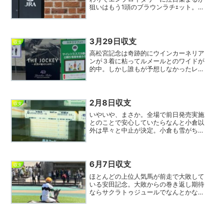
狙いはもう1頭のブラウンラチｪット。大
外が嫌われたか6指数ながら8人気と評価
低いが桜花賞は大外から勝ち馬を多数輩
出しており外差し展開にピッタリ。馬券
は⑱から②⑦⑨へワイ...
3月29日収支
収支
高松宮記念は奇跡的にウインカーネリア
ンが３着に粘ってルメールとのワイドが
的中。しかし誰もが予想しなかったレッ
ドモンレーヴが２着に食い込むとは…や
はり競馬は何があるか分らない。また、
ワイドでなく馬連だったら絶叫していた
と思うので配当が安くても...
2月8日収支
収支
いやいや、まさか。全場で前日発売実施
とのことで安心していたらなんと小倉以
外は早々と中止が決定。小倉も雪がちら
つき障害競走が中止になるなど開催が危
ぶまれたが時間を大幅にずらしてなんと
か11レースが行われた。中止の可能性が
あるなら前日発売はNG...
6月7日収支
収支
ほとんどの上位人気馬が前走で大敗して
いる安田記念。大敗からの巻き返し期待
ならサクラトゥジュールでなんとかなら
ないか。7指数13番人気と評価低いが賞金
稼ぎのレーンがこの馬の意外性を引き出
す。大レースで当てにならない浜中に乗