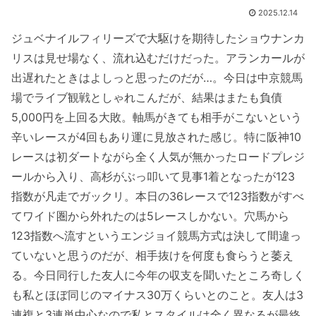
2025.12.14
ジュベナイルフィリーズで大駆けを期待したショウナンカ
リスは見せ場なく、流れ込むだけだった。アランカールが
出遅れたときはよしっと思ったのだが…。今日は中京競馬
場でライブ観戦としゃれこんだが、結果はまたも負債
5,000円を上回る大敗。軸馬がきても相手がこないという
辛いレースが4回もあり運に見放された感じ。特に阪神10
レースは初ダートながら全く人気が無かったロードプレジ
ールから入り、高杉がぶっ叩いて見事1着となったが123
指数が凡走でガックリ。本日の36レースで123指数がすべ
てワイド圏から外れたのは5レースしかない。穴馬から
123指数へ流すというエンジョイ競馬方式は決して間違っ
ていないと思うのだが、相手抜けを何度も食らうと萎え
る。今日同行した友人に今年の収支を聞いたところ奇しく
も私とほぼ同じのマイナス30万くらいとのこと。友人は3
連複と3連単中心なので私とスタイルは全く異なるが最終