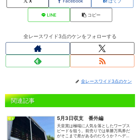
X
Facebook
はてブ
LINE
コピー
全レースワイド3点のケンをフォローする
全レースワイド3点のケン
関連記事
5月3日収支 番外編
収支
天皇賞は極端に人気を落としたワープス
ピードを狙う。前売りでは単勝万馬券だ
がそこまで差があるのだろうか？ヘデン