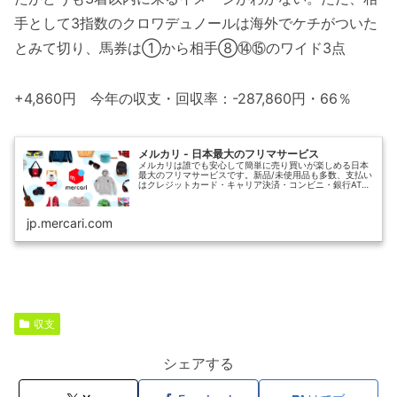
手として3指数のクロワデュノールは海外でケチがついた
とみて切り、馬券は①から相手⑧⑭⑮のワイド3点
+4,860円 今年の収支・回収率：-287,860円・66％
メルカリ - 日本最大のフリマサービス
メルカリは誰でも安心して簡単に売り買いが楽しめる日本
最大のフリマサービスです。新品/未使用品も多数、支払い
はクレジットカード・キャリア決済・コンビニ・銀行ATM
が利用可能で、品物が届いてから出品者に入金される独自
システムのため安心です。
jp.mercari.com
収支
シェアする