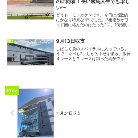
のに同着！長い競馬人生でも珍し
い〜
どうも、モッカケンです。今日は指数的
にかなり特異な1日でした。2桁指数がワ
イド圏に絡んだのはたった2回、10指数が
1回と15指数が1回だけ。通常はもう少し
くるはずなのに、完全に沈黙した形でし
た。さらに123指数が揃ってワイド圏を外
9月13日収支
収支
したレース...
しばらく負のスパイラルに入っているよ
うで、今日も2回しか的中せず惨敗。阪神
４レースと７レースは狙った馬がワイド
圏に好走したものの相手が抜けで外れ、
このパターンが続くと非常に苦しい。注
目していた７指数は6回ワイド圏に絡む活
躍を見せ、5指数が1...
11月24日収支