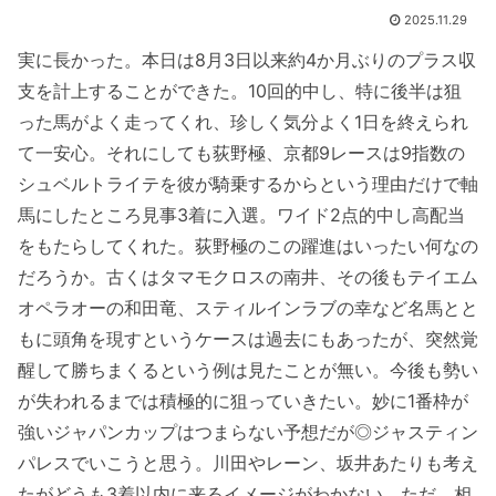
2025.11.29
実に長かった。本日は8月3日以来約4か月ぶりのプラス収
支を計上することができた。10回的中し、特に後半は狙
った馬がよく走ってくれ、珍しく気分よく1日を終えられ
て一安心。それにしても荻野極、京都9レースは9指数の
シュベルトライテを彼が騎乗するからという理由だけで軸
馬にしたところ見事3着に入選。ワイド2点的中し高配当
をもたらしてくれた。荻野極のこの躍進はいったい何なの
だろうか。古くはタマモクロスの南井、その後もテイエム
オペラオーの和田竜、スティルインラブの幸など名馬とと
もに頭角を現すというケースは過去にもあったが、突然覚
醒して勝ちまくるという例は見たことが無い。今後も勢い
が失われるまでは積極的に狙っていきたい。妙に1番枠が
強いジャパンカップはつまらない予想だが◎ジャスティン
パレスでいこうと思う。川田やレーン、坂井あたりも考え
たがどうも3着以内に来るイメージがわかない。ただ、相