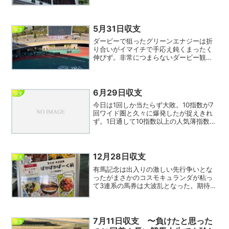
トールが勝ったダイヤモンドSでは2人気
4着、阪神大賞典では3人気7着だが4着シ
ョウナンラプンタとは0秒7差。人気薄の
今回は横山和が大...
5月31日収支
収支
ダービーで狙ったグリーンエナジーは折
り合いがイマイチで手応え鈍くまったく
伸びず。非常につまらないダービー観戦
となった。ロブチェンは苦しい位置から
差してきて最後の激しい競り合いを凌ぐ
物凄く強い勝ち方だった。なんか強そう
に見えないのだが変幻自在...
6月29日収支
収支
今日は1回しか当たらず大敗。10指数が7
回ワイド圏と久々に爆発したが捉えきれ
ず。1日通して10指数以上の人気薄指数が
15回ワイド圏に顔を出す終始荒れたレー
スが続いた。チョイスした穴馬が来ても
相手に選んだ１～３指数が来ないことも
複数回あり、こ...
12月28日収支
収支
有馬記念は出入りの激しい先行争いとな
ったがまさかのコスモキュランダが粘っ
て3連系の馬券は大波乱となった。期待し
たエキサイトバイオは終始後ろからで持
ち味を生かせず、本来やりたかったレー
スをコスモキュランダにやられてしまっ
た感じ。しかしコスモキ...
7月11日収支 〜負けたと思った
収支