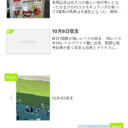
有馬記念は出入りの激しい先行争いとな
ったがまさかのコスモキュランダが粘っ
て3連系の馬券は大波乱となった。期待し
たエキサイトバイオは終始後ろからで持
ち味を生かせず、本来やりたかったレー
スをコスモキュランダにやられてしまっ
た感じ。しかしコスモキ...
10月6日収支
収支
終日1指数が強いレースが続き、36レース
中26レースでワイド圏に出現。堅調な競
争結果が多く収支も自然とマイナスに。
まあ荒れすぎても的中しないので結果は
同じかもしれないが…。本日の注目はや
はり京都大賞典。G1馬出走ということで
盛り上がったがブ...
10月4日収支