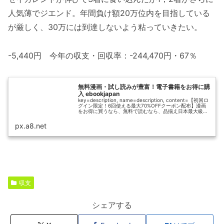
人気薄でジエンド。年間負け額20万位内を目指している
が厳しく、30万には到達しないよう粘っていきたい。
-5,440円 今年の収支・回収率：-244,470円・67％
無料漫画・試し読みが豊富！電子書籍をお得に購
入 ebookjapan
key=description, name=description, content=【初回ロ
グイン限定！6回使える最大70%OFFクーポン配布】漫画
をお得に買うなら、無料で読むなら、品揃え日本最大級
100万冊以上の電子書籍販売サイト「eb...
px.a8.net
収支
シェアする