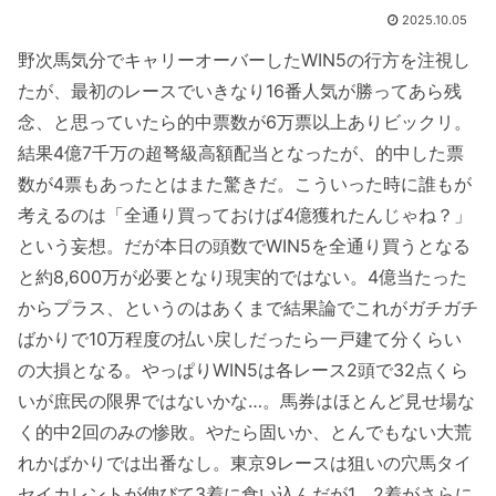
2025.10.05
野次馬気分でキャリーオーバーしたWIN5の行方を注視し
たが、最初のレースでいきなり16番人気が勝ってあら残
念、と思っていたら的中票数が6万票以上ありビックリ。
結果4億7千万の超弩級高額配当となったが、的中した票
数が4票もあったとはまた驚きだ。こういった時に誰もが
考えるのは「全通り買っておけば4億獲れたんじゃね？」
という妄想。だが本日の頭数でWIN5を全通り買うとなる
と約8,600万が必要となり現実的ではない。4億当たった
からプラス、というのはあくまで結果論でこれがガチガチ
ばかりで10万程度の払い戻しだったら一戸建て分くらい
の大損となる。やっぱりWIN5は各レース2頭で32点くら
いが庶民の限界ではないかな…。馬券はほとんど見せ場な
く的中2回のみの惨敗。やたら固いか、とんでもない大荒
れかばかりでは出番なし。東京9レースは狙いの穴馬タイ
セイカレントが伸びて3着に食い込んだが1，2着がさらに