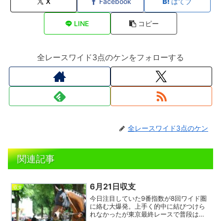
X
Facebook
はてブ
LINE
コピー
全レースワイド3点のケンをフォローする
全レースワイド3点のケン
関連記事
6月21日収支
収支
今日注目していた9番指数が8回ワイド圏
に絡む大爆発。上手く的中に結びつけら
れなかったが東京最終レースで普段はほ