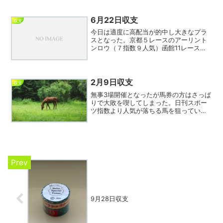
村騎手。目黒記念までコンピ8指数と9指
数が1回もワイド圏内に絡まない珍しい1
日だったが最後に9...
6月22日収支
収支
今日は適度に高配当が的中し大きなプラ
スとなった。京都５レースのアーリント
ンロウ（７指数９人気）函館11レースコ
ムストックロード（6指数10人気）ともに
ワイド2点的中し美味しい馬券を獲らせて
もらった。当然だが川田・ルメールが圏
外になるとワイド...
2月9日収支
収支
無事3場開催となったが馬券の方はさっぱ
りで大敗を喫してしまった。日刊スポー
ツ指数より人気が落ちる馬を狙っていく
のだが、かみ合わない日もあるというこ
と。今日は3指数が19回もワイド圏に絡む
大活躍。エンジョイ競馬としては歓迎す
べき現象なのだが的...
9月28日収支