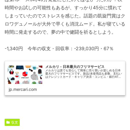
時間やお試しの可能性もあるが、すっかり45分に慣れて
しまっていたのでストレスを感じた。話題の凱旋門賞はク
ロワデュノールが大外で早くも消沈ムード。私が寝ている
時間に発走するので、夢の中で健闘を祈るとしよう。
-1,340円 今年の収支・回収率：-239,030円・67％
メルカリ - 日本最大のフリマサービス
メルカリは誰でも安心して簡単に売り買いが楽しめる日本
最大のフリマサービスです。新品/未使用品も多数、支払い
はクレジットカード・キャリア決済・コンビニ・銀行ATM
が利用可能で、品物が届いてから出品者に入金される独自
システムのため安心です。
jp.mercari.com
収支