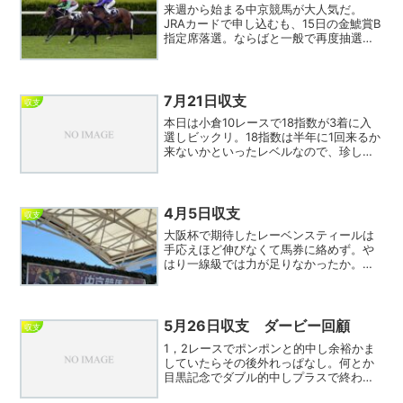
来週から始まる中京競馬が大人気だ。
JRAカードで申し込むも、15日の金鯱賞B
指定席落選。ならばと一般で再度抽選も
またまたハズレ。同行予定だった友人も
全滅で、G1ならいざしらず単なる重賞で
ここまで外れることは記憶にない。ま
た、土曜日分で当選し...
7月21日収支
収支
本日は小倉10レースで18指数が3着に入
選しビックリ。18指数は半年に1回来るか
来ないかといったレベルなので、珍しい
ものを見せてもらった。小倉最終レース
で小牧太が突き抜けたのにまたまたビッ
クリ。日刊スポーツのマイク記者が穴と
して予想していた...
4月5日収支
収支
大阪杯で期待したレーベンスティールは
手応えほど伸びなくて馬券に絡めず。や
はり一線級では力が足りなかったか。ま
あクロワデュノールにあれほど落ち着い
たレースをされてしまってはギブアップ
だ。今日は１レースしか的中できず１日
の回収率11％の大負け。...
5月26日収支 ダービー回顧
収支
1，2レースでポンポンと的中し余裕かま
していたらその後外れっぱなし。何とか
目黒記念でダブル的中しプラスで終わる
ことができた。相変わらず頼りになる西