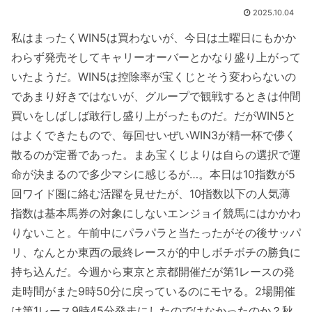
2025.10.04
私はまったくWIN5は買わないが、今日は土曜日にもかか
わらず発売そしてキャリーオーバーとかなり盛り上がって
いたようだ。WIN5は控除率が宝くじとそう変わらないの
であまり好きではないが、グループで観戦するときは仲間
買いをしばしば敢行し盛り上がったものだ。だがWIN5と
はよくできたもので、毎回せいぜいWIN3が精一杯で儚く
散るのが定番であった。まあ宝くじよりは自らの選択で運
命が決まるので多少マシに感じるが…。本日は10指数が5
回ワイド圏に絡む活躍を見せたが、10指数以下の人気薄
指数は基本馬券の対象にしないエンジョイ競馬にはかかわ
りないこと。午前中にパラパラと当たったがその後サッパ
リ、なんとか東西の最終レースが的中しボチボチの勝負に
持ち込んだ。今週から東京と京都開催だが第1レースの発
走時間がまた9時50分に戻っているのにモヤる。2場開催
は第1レース9時45分発走にしたのではなかったのか？秋