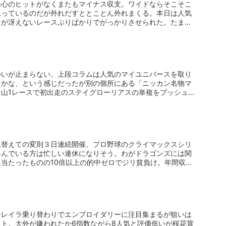
会心のヒットがなくまたもマイナス収支。ワイドならそこそこ
思っているのだが外れだすととことん外れまくる。本日は人気
たが冴えないレースぶりばかりでがっかりさせられた。たまに
勢いが止まらない。上段コラムは人気のマイユニバースを取り
るかな、という感じだったが別の個所にある「ニッカン名物マ
山1レースで初出走のステイグローリアスの単複をプッシュし
れ替えての変則３日連続開催、プロ野球のクライマックスシリ
絡んでいる方は忙しい連休になりそう。わがドラゴンズには関
当たったものの10倍以上の的中ゼロでジリ貧負け。年間収支
モレイラ乗り替わりでエンブロイダリーに注目集まるが狙いは
ット。大外が嫌われたか6指数ながら8人気と評価低いが桜花賞