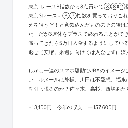
東京1レース8指数から3点買いで③⑧②指数
東京3レースも③⑦指数を買っておりこれま
えを狙うぞ！と意気込んだもののその後は
た。だが3連休をプラスで終わることができ
減ってきたら5万円入金するようにしてい
返せて安堵。来週に向けては入金せずに済
しかし一連のスマホ騒動でJRAのイメー
い。ルメールは外様、川田は不愛想、福永
を引っ張るのか？佐々木、高杉、西塚あた
+13,100円 今年の収支：ー157,600円