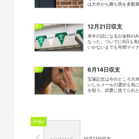
は大外から勝ち馬を多数
ワイ...
12月21日収支
収支
来年の話になるが金杯の
なった。ついでに6日も
いかないまでも年間マイナ
シ...
6月14日収支
収支
宝塚記念は今のところ大
いしルメールの選択も気に
を狙う。武豊に捨てられ
バ...
10月13日収支