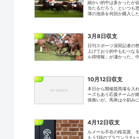
細かい的中は多かったが
当たるだろう、といつも
薄の池添を何回か購入し
穴をだ...
3月8日収支
収支
日刊スポーツ深田記者の
上げており的中もむべな
ル得情報」が凄かった。中
てい...
10月12日収支
収支
本日から開催競馬場を入
ーズもあり応援チームが
係無いが。馬券は小刻みに
マイ...
4月12日収支
収支
ルメール不在の桜花賞、
もう1頭のブラウンラチｪ