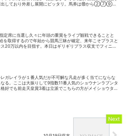
輩出しており外差し展開にピッタリ。馬券は⑱から②⑦⑨へ
A指定席に当選し久々に年頭の重賞をライブ観戦できることと
有給を取得するので年始から競馬三昧が確定、来年こそプラスと
ス20万以内を目指す。本日はギリギリプラス収支でフィニッ
外レガレイラが１番人気だが不可解な凡走が多く当てにならな
なる。ここは大振りして9指数11番人気のショウナンラプンタ
た格好でも前走天皇賞3着は立派でこちらの方がメイショウタ
10月19日収支