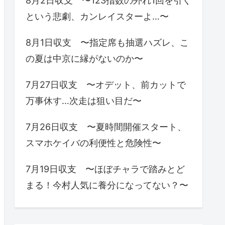
8月2日収支 〜123指数の外れ1回を引く
という悲劇、カンレイスターよ…〜
8月1日収支 〜指定席も抽選ハズレ、こ
の夏は中京に縁がないのか〜
7月27日収支 〜オデット、前カットで
万事休す…次走は狙い目だ〜
7月26日収支 〜夏時間開催スタート、
スマホケイバの利便性と危険性〜
7月19日収支 〜ほぼチャラで踏みとど
まる！今村人気に養分になってない？〜