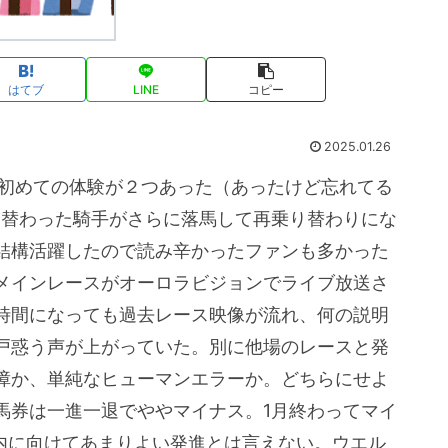
はてブ
LINE
コピー
2025.01.26
も初めての体験が２つあった（あったけど忘れてる
り替わった騎手がさらに落馬して再乗り替わりにな
結構活躍したので読み辛かったファンも多かった
メインレースがオーロラビジョンでライブ放送さ
の時間になっても過去レース映像が流れ、何の説明
も戸惑う声が上がっていた。別に他場のレースと発
障か、単純なヒューマンエラーか。どちらにせよ
馬券は一進一退でややマイナス。1月終わってマイ
位内に向けてあまりよい発進とは言えない。ウエル