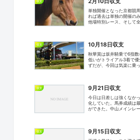
2月10日収支
収支
単独開催となった京都競馬
れば過去は単独の開催の
他場特別レース、そして
た。...
10月18日収支
収支
秋華賞は坂井騎乗で6指数
低いがトライアル3着で
ずだが、今回は気楽に乗っ
上...
9月21日収支
収支
今日は日差しは強くなかっ
化していた。馬券成績は
ができた。中山メインレ
残...
9月15日収支
収支