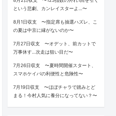
8月2日収支 〜123指数の外れ1回を引く
という悲劇、カンレイスターよ…〜
8月1日収支 〜指定席も抽選ハズレ、こ
の夏は中京に縁がないのか〜
7月27日収支 〜オデット、前カットで
万事休す…次走は狙い目だ〜
7月26日収支 〜夏時間開催スタート、
スマホケイバの利便性と危険性〜
7月19日収支 〜ほぼチャラで踏みとど
まる！今村人気に養分になってない？〜