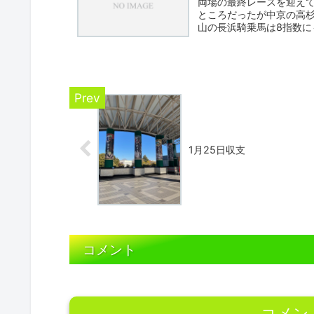
両場の最終レースを迎えて
ところだったが中京の高
山の長浜騎乗馬は8指数に
は...
1月25日収支
コメント
コメン