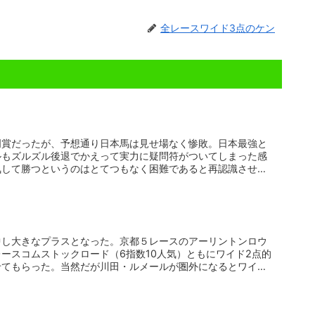
全レースワイド3点のケン
門賞だったが、予想通り日本馬は見せ場なく惨敗。日本最強と
ルもズルズル後退でかえって実力に疑問符がついてしまった感
気して勝つというのはとてつもなく困難であると再認識させら
中し大きなプラスとなった。京都５レースのアーリントンロウ
レースコムストックロード（6指数10人気）ともにワイド2点的
せてもらった。当然だが川田・ルメールが圏外になるとワイ