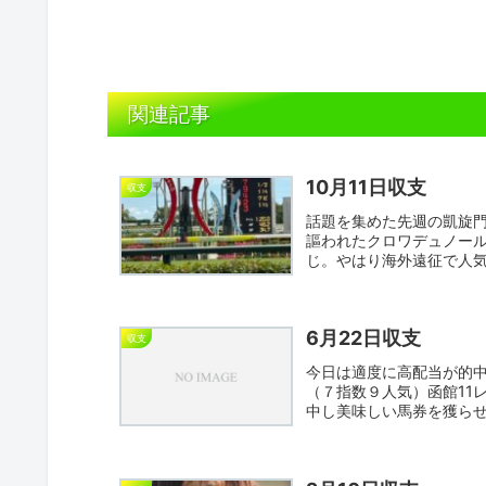
関連記事
10月11日収支
収支
話題を集めた先週の凱旋
謳われたクロワデュノー
じ。やはり海外遠征で人
れた。...
6月22日収支
収支
今日は適度に高配当が的
（７指数９人気）函館11
中し美味しい馬券を獲ら
ド...