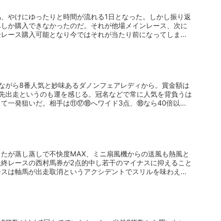
、やけにゆったりと時間が流れる1日となった。しかし振り返
みしか購入できなかったのだ。それが他場メインレース、次に
全レース購入可能となり今ではそれが当たり前になってしまっ
ながら8番人気と妙味あるダノンフェアレディから。賞金額は
優先出走というのも運を感じる。冠名などで常に人気を背負うは
て一発狙いだ。相手は⑪⑰⑱へワイド3点、⑱なら40倍以
たが蒸し蒸しで不快度MAX、ミニ扇風機からの送風も熱風と
最終レースの西村馬券が2点的中し若干のマイナスに抑えること
ースは軸馬が出走取消というアクシデントでスリルを味わえず