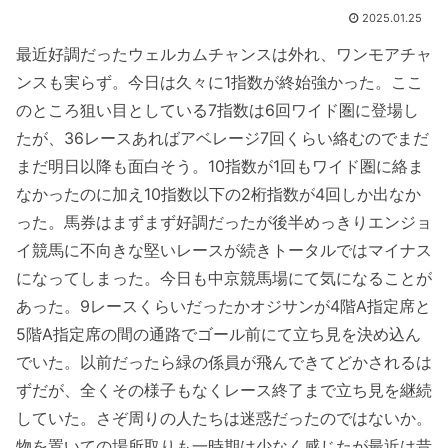
2025.01.25
最近好調だったウェルカムチャンスは外れ、ワンモアチャ
ンスも実らず。今日は久々に1指数が終始強かった。ここ
のところ狙い目としている7指数は6回ワイド圏に登場し
たが、36レースあればアベレージ7回くらい絡むのでまだ
まだ明日以降も面白そう。10指数が1回もワイド圏に絡ま
なかったのに加え10指数以下の2桁指数が4回しか出なか
った。馬券はまずまず好調だったが後半めっきりエンジョ
イ競馬に不向きな堅いレースが続きトータルではマイナス
になってしまった。今日も中京競馬場にて気になることが
あった。9レースくらいだったかオジサンが4階A指定席と
5階A指定席の間の通路でゴール前にて立ち見を決め込ん
でいた。以前だったら緑の係員が飛んできてどかされるは
ずだが、全くその様子もなくレース終了まで立ち見を継続
していた。さぞ周りの人たちは迷惑だったのではないか。
物を置いての場所取りも一時期は少なく感じたが最近は昔