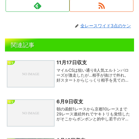
全レースワイド3点のケン
関連記事
11月17日収支
収支
マイルCSは狙い通り8人気エルトンバロ
ーズが激走したが…相手が抜けで外れ。
好スタートからじっくり相手を見ての好
位とまさに理想的ではあったのだが、競
争中止のナミュールはじめ流した３頭が
凡走、頼みのルメールも鼻差届かずジエ
ンド。ソウルラッシュは...
6月9日収支
収支
朝の函館1レースから京都10レースまで
29レース連続外れでヤキトリも覚悟した
がそこからポンポンと的中し若干のマイ
ナスで踏みとどまった。土日トータルで
はプラスで終わることができたので善戦
といえるのではないか。しかし東京10レ
ースには驚いた。ま...