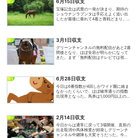
6月15日収支
収支
宝塚記念は武豊の一発が決まり、期待の
ショウナンラプンタは手応えよく追い出
したが最後に垂れて4着と善戦どまり。べ
ラジオオペラが早めに武豊をつぶしてく
れれば充分ワイド圏はありそうだった
が、思わぬ反発にあい突き放され脚が上
がってしまった。ラプンタ...
3月1日収支
収支
グリーンチャンネルの無料配信があと2週
間後となり、ほぼ全容が明らかになって
きた。まず「無料配信はテレビでは視聴
できない」。これは現グリーンチャンネ
ルスマホ会員と同じであり、まあそうだ
ろうと思う。ところが「無料配信はパソ
コンでも視聴可能」ここ...
6月28日収支
収支
今日は6番指数が4回しかワイド圏に絡ま
なかったくらいで、ほぼ確率通りの指数
出現率となった。馬券は1,000円以上の穴
配当を1回も獲れず、最近では大きな負け
金額となってしまった。しかし相変わら
ず（中央場所が当たりやすいというわけ
ではないが）小...
2月14日収支
収支
今日からは通常に戻って3場開催、直前の
出走取消や馬体検査が頻発しグリーンチ
ャンネル中継陣も大変そうだった。今日