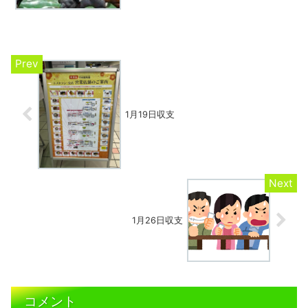
は10指数以下の人気薄馬が14回もワイド
圏を賑わし馬券成績は散々、特に後半に
なると人気薄激走の確率が上がるように
思うのだが、気のせ...
1月19日収支
1月26日収支
コメント