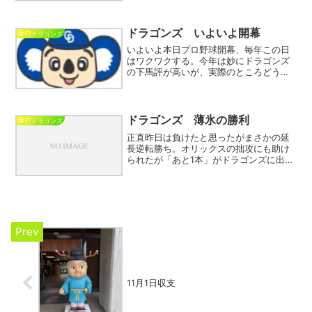
試合内容は昨年春先同様投手陣が最少失
点で踏ん張り2点前後の得点で勝つという
ワンパターン。今後...
ドラゴンズ いよいよ開幕
中日ドラゴンズ
いよいよ本日プロ野球開幕、毎年この日
はワクワクする。今年は妙にドラゴンズ
の下馬評が高いが、実際のところどうな
のか。松山、清水、ボスラー、上林と主
力に離脱者が続出し万全と言えないのが
まず気がかり。サノーとアブレウの両新
外国人も未知数な面が多く...
ドラゴンズ 薄氷の勝利
中日ドラゴンズ
正直昨日は負けたと思ったがまさかの延
長逆転勝ち。オリックスの拙攻にも助け
られたが「あと1本」がドラゴンズに出た
分勝ちになった。重盗失敗があったが仕
掛ける姿勢はポジティブに受け止めたほ
うがよさそう、最近先の塁を狙う姿勢も
出ているし。石川はどこ...
11月1日収支