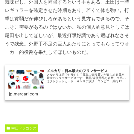
気味だし、外国人を補強するという手もある。土田は一時
レギュラーを確定させた時期もあり、若くて体も強い。打
撃は貧弱だが伸びしろがあるという見方もできるので、そ
こそこ需要があるのではないか。私の個人的意見としては
尾田を出してほしいが、最近打撃好調であり選ばれなさそ
うで残念。外野手不足の巨人あたりにとってもらってウオ
ーカー的役割を果たしてほしいものだ。
メルカリ - 日本最大のフリマサービス
メルカリは誰でも安心して簡単に売り買いが楽しめる日本
最大のフリマサービスです。新品/未使用品も多数、支払い
はクレジットカード・キャリア決済・コンビニ・銀行ATM
が利用可能で、品物が届いてから出品者に入金される独自
システムのため安心です。
jp.mercari.com
中日ドラゴンズ