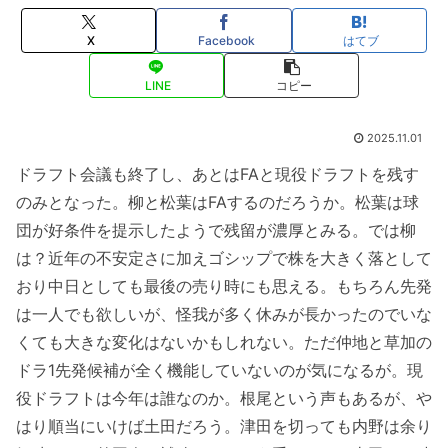
X
Facebook
はてブ
LINE
コピー
2025.11.01
ドラフト会議も終了し、あとはFAと現役ドラフトを残す
のみとなった。柳と松葉はFAするのだろうか。松葉は球
団が好条件を提示したようで残留が濃厚とみる。では柳
は？近年の不安定さに加えゴシップで株を大きく落として
おり中日としても最後の売り時にも思える。もちろん先発
は一人でも欲しいが、怪我が多く休みが長かったのでいな
くても大きな変化はないかもしれない。ただ仲地と草加の
ドラ1先発候補が全く機能していないのが気になるが。現
役ドラフトは今年は誰なのか。根尾という声もあるが、や
はり順当にいけば土田だろう。津田を切っても内野は余り