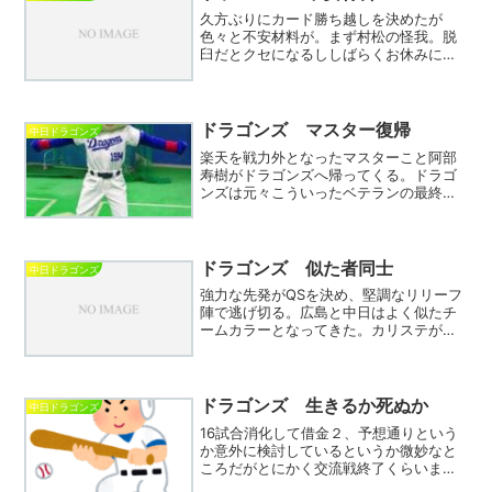
久方ぶりにカード勝ち越しを決めたが
色々と不安材料が。まず村松の怪我。脱
臼だとクセになるししばらくお休みにな
りそう。いったん抹消であればショート
は田中と山本併用で石垣にセカンドのチ
ャンスを与えてほしいが立浪が好きな選
手ではないので無理か。普通...
ドラゴンズ マスター復帰
中日ドラゴンズ
楽天を戦力外となったマスターこと阿部
寿樹がドラゴンズへ帰ってくる。ドラゴ
ンズは元々こういったベテランの最終就
職場所として良くも悪くも活用されてい
る。小笠原や福留、最近では中島などが
挙げられるがいずれも成功したとは言い
難い。小笠原はまずまずの...
ドラゴンズ 似た者同士
中日ドラゴンズ
強力な先発がQSを決め、堅調なリリーフ
陣で逃げ切る。広島と中日はよく似たチ
ームカラーとなってきた。カリステが体
調不良により外国人野手がほぼ機能して
ないのも同じ。互いに長打が少ないのも
同様で、チャンスに臨む打席の集中力も
あまり変わらないように...
ドラゴンズ 生きるか死ぬか
中日ドラゴンズ
16試合消化して借金２、予想通りという
か意外に検討しているというか微妙なと
ころだがとにかく交流戦終了くらいまで
はAクラスの期待を残してほしい。ただ、