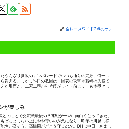
全レースワイド3点のケン
きたうんざり拙攻のオンパレードでいつも通りの完敗。何一つ
すら覚える。しかし昨日の敗因は１回表の攻撃や藤嶋の失投で
与えた場面だ。二死二塁から佐藤がライト前ヒットも本塁クロ
ンが楽しみ
流とのことで交流戦最後の６連戦が一挙に面白くなってきた。
ともぱっとしない上にやや暗いのが気になり、昨年の川越同様
能性が高そう。高橋周がどこを守るのか。DHは中田（あまり