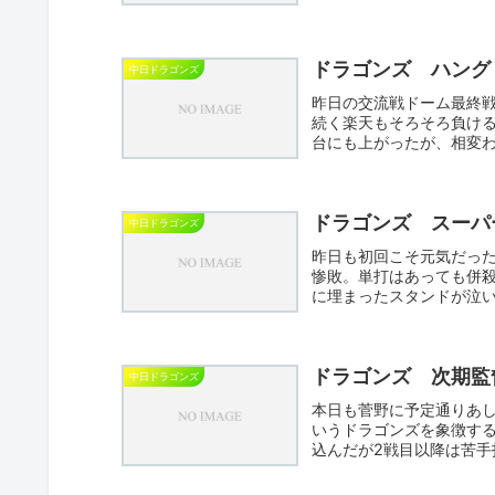
事...
ドラゴンズ ハング
中日ドラゴンズ
昨日の交流戦ドーム最終
続く楽天もそろそろ負ける
台にも上がったが、相変
他に...
ドラゴンズ スーパ
中日ドラゴンズ
昨日も初回こそ元気だっ
惨敗。単打はあっても併
に埋まったスタンドが泣
はほと...
ドラゴンズ 次期監
中日ドラゴンズ
本日も菅野に予定通りあ
いうドラゴンズを象徴す
込んだが2戦目以降は苦
い...