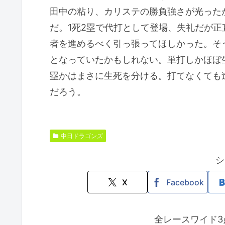
田中の粘り、カリステの勝負強さが光った
だ。1死2塁で代打として登場、失礼だが正
者を進めるべく引っ張ってほしかった。そ
となっていたかもしれない。単打しかほぼ
塁かはまさに生死を分ける。打てなくても
だろう。
中日ドラゴンズ
シ
X
Facebook
全レースワイド3