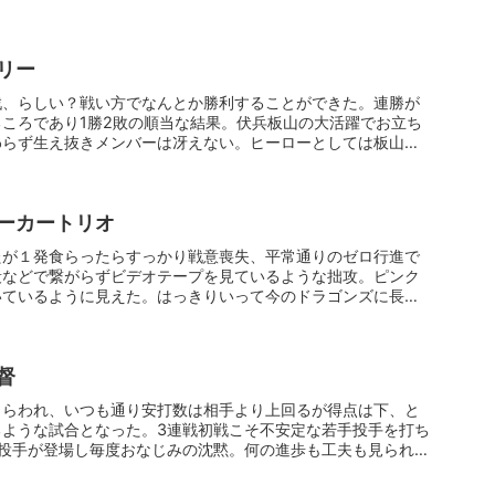
リー
戦、らしい？戦い方でなんとか勝利することができた。連勝が
ころであり1勝2敗の順当な結果。伏兵板山の大活躍でお立ち
わらず生え抜きメンバーは冴えない。ヒーローとしては板山の
ーカートリオ
たが１発食らったらすっかり戦意喪失、平常通りのゼロ行進で
殺などで繋がらずビデオテープを見ているような拙攻。ピンク
いているように見えた。はっきりいって今のドラゴンズに長打
督
しらわれ、いつも通り安打数は相手より上回るが得点は下、と
るような試合となった。3連戦初戦こそ不安定な若手投手を打ち
手投手が登場し毎度おなじみの沈黙。何の進歩も工夫も見られな