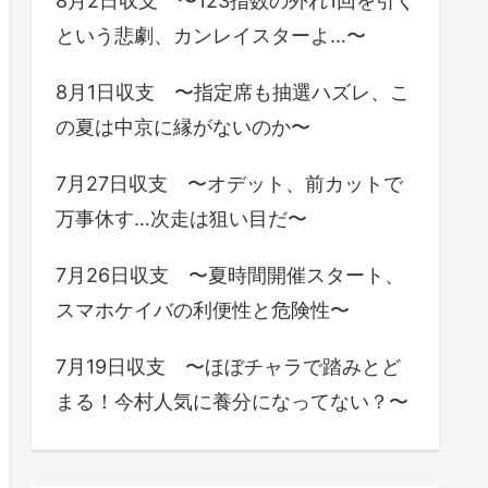
8月2日収支 〜123指数の外れ1回を引く
という悲劇、カンレイスターよ…〜
8月1日収支 〜指定席も抽選ハズレ、こ
の夏は中京に縁がないのか〜
7月27日収支 〜オデット、前カットで
万事休す…次走は狙い目だ〜
7月26日収支 〜夏時間開催スタート、
スマホケイバの利便性と危険性〜
7月19日収支 〜ほぼチャラで踏みとど
まる！今村人気に養分になってない？〜