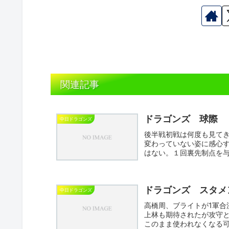
関連記事
ドラゴンズ 球際
中日ドラゴンズ
後半戦初戦は何度も見て
変わっていない姿に感心
はない。１回裏先制点を
スプレ...
ドラゴンズ スタメ
中日ドラゴンズ
高橋周、ブライトが1軍合
上林も期待されたが攻守
このまま使われなくなる可