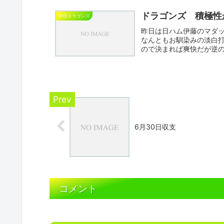
ドラゴンズ 積極性
中日ドラゴンズ
昨日は日ハム伊藤のマダ
なんともお馴染みの淡白
ので決まれば爽快だが逆
うか...
6月30日収支
コメント