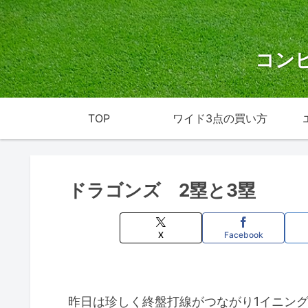
コン
TOP
ワイド3点の買い方
ドラゴンズ 2塁と3塁
X
Facebook
昨日は珍しく終盤打線がつながり1イニン