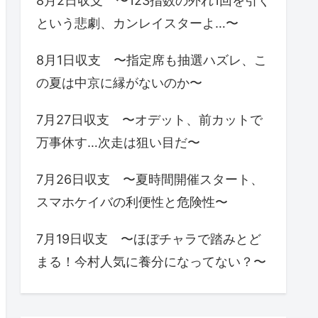
8月2日収支 〜123指数の外れ1回を引く
という悲劇、カンレイスターよ…〜
8月1日収支 〜指定席も抽選ハズレ、こ
の夏は中京に縁がないのか〜
7月27日収支 〜オデット、前カットで
万事休す…次走は狙い目だ〜
7月26日収支 〜夏時間開催スタート、
スマホケイバの利便性と危険性〜
7月19日収支 〜ほぼチャラで踏みとど
まる！今村人気に養分になってない？〜