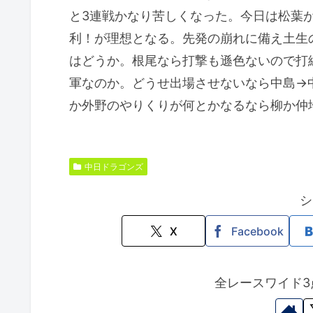
と3連戦かなり苦しくなった。今日は松葉が
利！が理想となる。先発の崩れに備え土生
はどうか。根尾なら打撃も遜色ないので打
軍なのか。どうせ出場させないなら中島→
か外野のやりくりが何とかなるなら柳か仲
中日ドラゴンズ
シ
X
Facebook
全レースワイド3