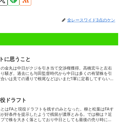
全レースワイド3点のケン
トに思うこと
目の金丸は中日がクジを引き当て交渉権獲得。高橋宏斗と左右
祭り騒ぎ。過去にも与田監督時代から中日は多くの有望株を引
合いは見ての通りで根尾などはいまだ1軍に定着してすらいな
現役ドラフト
とはFAと現役ドラフトを残すのみとなった。柳と松葉はFAす
団が好条件を提示したようで残留が濃厚とみる。では柳は？近
ップで株を大きく落としており中日としても最後の売り時にも