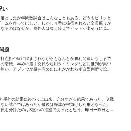
呪い
を落としたが年間数試合はこんなこともある。どうもピリッと
ゲームを作ってほしい。しかし４番に抜擢されると全員振りが
となるのはなぜか。両外人は冷え冷えでヒットが出そうに見え
問題
ず打点拒否症に悩まされながらもなんとか勝利間違いなしまで
かの暗転。早めの選手交代や起用タイミングなどに批判が集中
は無い。アブレウが腰を痛めたにもかかわらず自己判断で投げ
分と望外の結果に終わり上出来、充分すぎる結果であった。３戦
らない試合ではあったが最後は梅津が根負けした形となった。
勝負を分けたのは3塁への進塁であったと思う。昨日一昨日と初