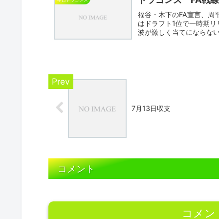
福谷・木下のFA宣言、周
はドラフト1位で一時期リ
波が激しく当てにならな
た...
7月13日収支
コメント
コメン