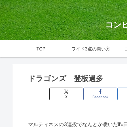
コン
TOP
ワイド3点の買い方
ドラゴンズ 登板過多
X
Facebook
マルティネスの3連投でなんとか凌いだ昨