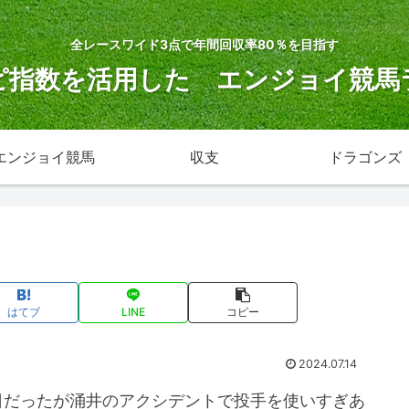
全レースワイド3点で年間回収率80％を目指す
ピ指数を活用した エンジョイ競馬
エンジョイ競馬
収支
ドラゴンズ
はてブ
LINE
コピー
2024.07.14
日だったが涌井のアクシデントで投手を使いすぎあ