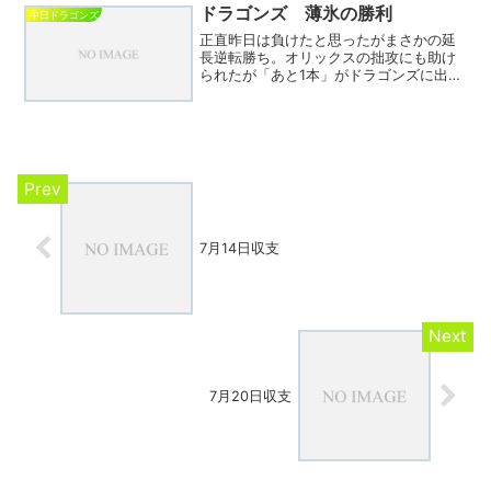
テンヒットの借りを返してもらったと思
ドラゴンズ 薄氷の勝利
中日ドラゴンズ
えばよいか。中田は代打...
正直昨日は負けたと思ったがまさかの延
長逆転勝ち。オリックスの拙攻にも助け
られたが「あと1本」がドラゴンズに出た
分勝ちになった。重盗失敗があったが仕
掛ける姿勢はポジティブに受け止めたほ
うがよさそう、最近先の塁を狙う姿勢も
出ているし。石川はどこ...
7月14日収支
7月20日収支