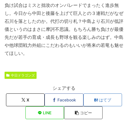
負け試合はミスと拙攻のオンパレードでまったく進歩無
し。今日から中田と後藤を上げて巨人との３連戦だがなぜ
石川を落としたのか。代打の切り札？中島より石川が低評
価というのはまさに摩訶不思議。もちろん勝ち負けが最優
先だが若手の育成・成長も野球を観る楽しみのはず。中島
や他球団戦力外組にこだわるのもいいが将来の若竜も魅せ
てほしい。
中日ドラゴンズ
シェアする
X
Facebook
はてブ
LINE
コピー