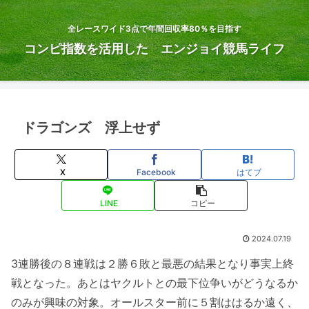
全レースワイド3点で年間回収率80％を目指す
コンピ指数を活用した エンジョイ競馬ライフ
ドラゴンズ 浮上せず
X
Facebook
はてブ
LINE
コピー
2024.07.19
3連勝後の８連戦は２勝６敗と最悪の結果となり事実上終
戦となった。あとはヤクルトとの最下位争いがどうなるか
のみが興味の対象。オールスター前に５割ははるか遠く、