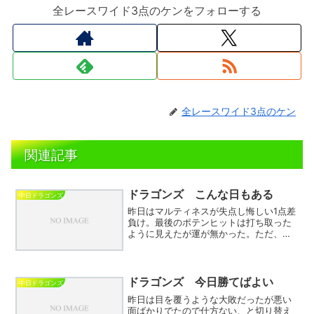
全レースワイド3点のケンをフォローする
全レースワイド3点のケン
関連記事
ドラゴンズ こんな日もある
中日ドラゴンズ
昨日はマルティネスが失点し悔しい1点差
負け。最後のポテンヒットは打ち取った
ように見えたが運が無かった。ただ、投
手陣は責められない。毎回毎回1点差で凌
いでおり疲労も蓄積されているのでは。
中田はやはり体調が万全ではないのか明
らかに振りが鈍く、強...
ドラゴンズ 今日勝てばよい
中日ドラゴンズ
昨日は目を覆うような大敗だったが悪い
面ばかりでたので仕方ない、と切り替え