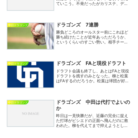
ていこう。不発だったがカリステ、ディ
カーソンの1.2番は面白かったし村松にも
ヒットが出た。エラーも多かったが昨日
まとめてやらかしたのでしばらくは無い
と思いたい。セリーグ...
ドラゴンズ 7連勝
中日ドラゴンズ
勝負どころのオールスター前にこれほど
勝ち続けたことが近年あっただろうか、
というくらいのすごい勢い。相手チーム
が怪我人などで不調という向きもあるが
甲子園で最強阪神相手に2連勝が含まれて
いるところも見逃せない。ボスラーが慣
れてきて細川が復調、W...
ドラゴンズ FAと現役ドラフト
中日ドラゴンズ
ドラフト会議も終了し、あとはFAと現役
ドラフトを残すのみとなった。柳と松葉
はFAするのだろうか。松葉は球団が好条
件を提示したようで残留が濃厚とみる。
では柳は？近年の不安定さに加えゴシッ
プで株を大きく落としており中日として
も最後の売り時にも思...
ドラゴンズ 中田は代打でよいの
中日ドラゴンズ
か
昨日は一見快勝だが、近藤の完全に捉え
た打球がビシエドの正面へ飛んだのに救
われた。柳を代えてまで抑えようとした
局面であれが抜けていたらおそらく負け
ていたのではないか。まあ1戦目の決勝ポ