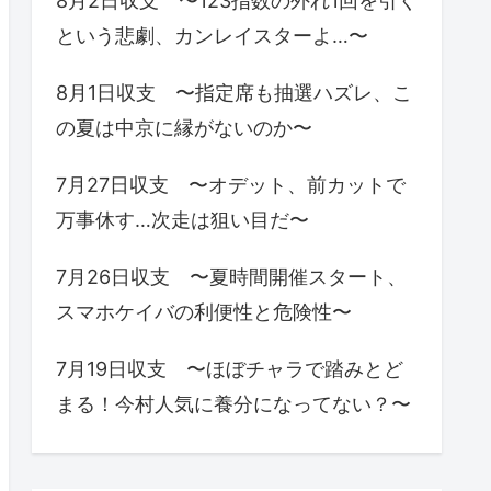
8月2日収支 〜123指数の外れ1回を引く
という悲劇、カンレイスターよ…〜
8月1日収支 〜指定席も抽選ハズレ、こ
の夏は中京に縁がないのか〜
7月27日収支 〜オデット、前カットで
万事休す…次走は狙い目だ〜
7月26日収支 〜夏時間開催スタート、
スマホケイバの利便性と危険性〜
7月19日収支 〜ほぼチャラで踏みとど
まる！今村人気に養分になってない？〜