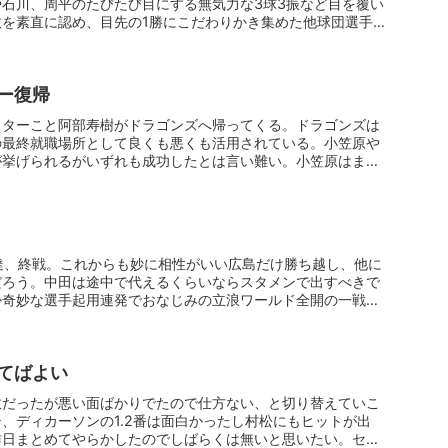
石川、周平のたびたび目にする無気力な3球3振など目を覆い
を素直に認め、目先の1勝にこだわりかき集めた他球団選手で
ー復帰
スターこと阿部寿樹がドラゴンズへ帰ってくる。ドラゴンズは
の最終就職場所として良くも悪くも活用されている。小笠原や
が挙げられるがいずれも成功したとは言い難い。小笠原はまず
達、終戦。これからも妙に相性がいい広島だけ勝ち越し、他に
だろう。中田は途中で代えるくらいならスタメンで出すべきで
か奇妙な選手起用連発でおなじみの立浪ワールド全開の一戦で
てばよい
敗だったが悪い面ばかりでたので仕方ない、と切り替えていこ
、ディカーソンの1.2番は面白かったし村松にもヒットが出
昨日まとめてやらかしたのでしばらくは無いと思いたい。セリ