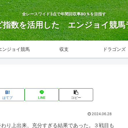
全レースワイド3点で年間回収率80％を目指す
ピ指数を活用した エンジョイ競馬
エンジョイ競馬
収支
ドラゴンズ
はてブ
LINE
コピー
2024.06.28
終わり上出来、充分すぎる結果であった。３戦目も