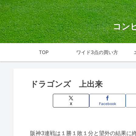
コン
TOP
ワイド3点の買い方
ドラゴンズ 上出来
X
Facebook
阪神3連戦は１勝１敗１分と望外の結果に