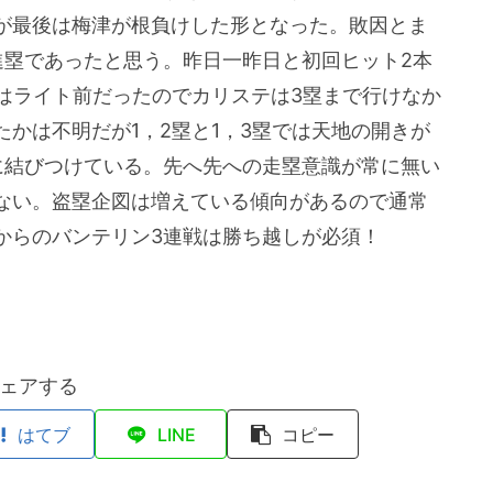
が最後は梅津が根負けした形となった。敗因とま
進塁であったと思う。昨日一昨日と初回ヒット2本
はライト前だったのでカリステは3塁まで行けなか
かは不明だが1，2塁と1，3塁では天地の開きが
に結びつけている。先へ先への走塁意識が常に無い
ない。盗塁企図は増えている傾向があるので通常
からのバンテリン3連戦は勝ち越しが必須！
ェアする
はてブ
LINE
コピー