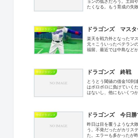
ョンの低さだろう。土田や
たくなる。もう育成の失敗
ス...
ドラゴンズ マスタ
中日ドラゴンズ
楽天を戦力外となったマ
元々こういったベテラン
福留、最近では中島など
まずの...
ドラゴンズ 終戦
中日ドラゴンズ
とうとう閾値の借金10到
はボロボロに負けていく
はないし、他にもいくつ
あっ...
ドラゴンズ 今日勝
中日ドラゴンズ
昨日は目を覆うような大
う。不発だったがカリステ
た。エラーも多かったが