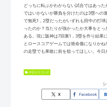
どっちに転ぶかわからない試合ではあった
ではいかないが勝負を分けたのは3塁への
で無死1，2塁だったがいずれも田中の打球
ったのか？当たりが強かったか大事をとった
ある。現に阪神は7回裏1，3塁を作り結果
とロースコアゲームでは致命傷になりかね
の走塁でも果敢に前を狙ってほしい。今日
中日ドラゴンズ
シ
X
Facebook