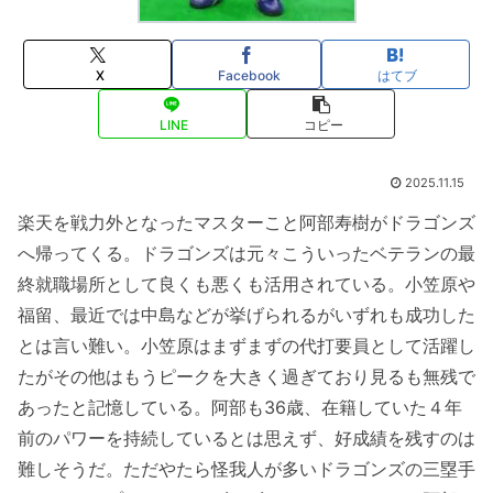
X
Facebook
はてブ
LINE
コピー
2025.11.15
楽天を戦力外となったマスターこと阿部寿樹がドラゴンズ
へ帰ってくる。ドラゴンズは元々こういったベテランの最
終就職場所として良くも悪くも活用されている。小笠原や
福留、最近では中島などが挙げられるがいずれも成功した
とは言い難い。小笠原はまずまずの代打要員として活躍し
たがその他はもうピークを大きく過ぎており見るも無残で
あったと記憶している。阿部も36歳、在籍していた４年
前のパワーを持続しているとは思えず、好成績を残すのは
難しそうだ。ただやたら怪我人が多いドラゴンズの三塁手