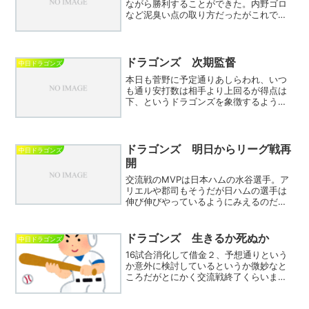
ながら勝利することができた。内野ゴロ
など泥臭い点の取り方だったがこれでよ
い。ドラゴンズがセリーグの中で際立っ
て低い指標が得点数。どんな形でも得点
することが正義であることを強く意識し
てほしい。エンドラン失敗...
ドラゴンズ 次期監督
中日ドラゴンズ
本日も菅野に予定通りあしらわれ、いつ
も通り安打数は相手より上回るが得点は
下、というドラゴンズを象徴するような
試合となった。3連戦初戦こそ不安定な若
手投手を打ち込んだが2戦目以降は苦手投
手が登場し毎度おなじみの沈黙。何の進
歩も工夫も見られない...
ドラゴンズ 明日からリーグ戦再
中日ドラゴンズ
開
交流戦のMVPは日本ハムの水谷選手。ア
リエルや郡司もそうだが日ハムの選手は
伸び伸びやっているようにみえるのだ
が、かたやドラゴンズは暗い、悲壮に加
え笑顔と覇気無し。スター選手の新監督
同士で話題になったが随分と差がついた
ドラゴンズ 生きるか死ぬか
中日ドラゴンズ
ように思える。中島が1軍...
16試合消化して借金２、予想通りという
か意外に検討しているというか微妙なと
ころだがとにかく交流戦終了くらいまで
はAクラスの期待を残してほしい。ただ、
試合内容は昨年春先同様投手陣が最少失