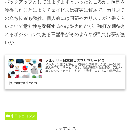
バックアップとしてはまずまずといったところか。阿部を
獲得したことによりチェイビスは確実に解雇で、カリステ
の立ち位置も微妙。個人的には阿部やカリステが７番くら
いにいて意外性を発揮するのは魅力的だが、強打が期待さ
れるポジションである三塁手がそのような役割では夢が無
いか。
メルカリ - 日本最大のフリマサービス
メルカリは誰でも安心して簡単に売り買いが楽しめる日本
最大のフリマサービスです。新品/未使用品も多数、支払い
はクレジットカード・キャリア決済・コンビニ・銀行ATM
が利用可能で、品物が届いてから出品者に入金される独自
システムのため安心です。
jp.mercari.com
中日ドラゴンズ
シェアする