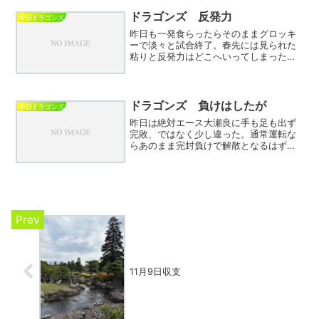
点で踏ん張り2点前後の得点で勝つという
ワンパターン。今後...
ドラゴンズ 反発力
中日ドラゴンズ
昨日も一発食らったらそのままグロッキ
ーで淡々と試合終了。春先には見られた
粘りと反発力はどこへいってしまったの
か？「今年は違う」という立浪のコメン
トが懐かしい。失投や拙い守備などあろ
うが野球は点取りゲーム、もっと得点で
きるよう工夫は無いのだろ...
ドラゴンズ 負けはしたが
中日ドラゴンズ
昨日は絶対エース大瀬良に手も足も出ず
完敗、ではなく少し違った。通常運転な
らあのまま完封負けで解散となるはずで
あったが1点返した。相手エラーでの得点
だがディカーソンの当たりも強烈でヒッ
トか内野ゴロか紙一重であった。もし抜
けていれば…。単独最下...
11月9日収支