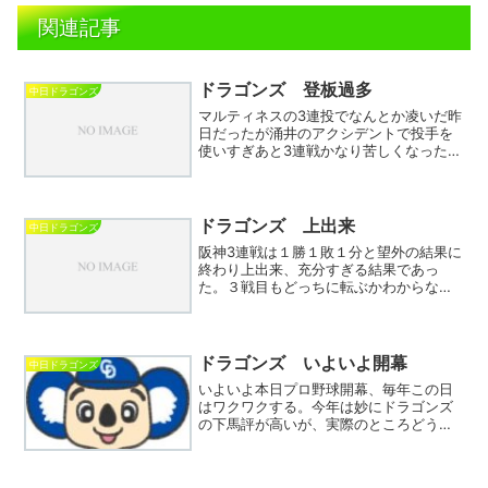
関連記事
ドラゴンズ 登板過多
中日ドラゴンズ
マルティネスの3連投でなんとか凌いだ昨
日だったが涌井のアクシデントで投手を
使いすぎあと3連戦かなり苦しくなった。
今日は松葉が7回投げ切り、福と祖父江で
1イニングづつで勝利！が理想となる。先
発の崩れに備え土生のポジションに根尾
をもってきてロン...
ドラゴンズ 上出来
中日ドラゴンズ
阪神3連戦は１勝１敗１分と望外の結果に
終わり上出来、充分すぎる結果であっ
た。３戦目もどっちに転ぶかわからない
試合ではあったが最後は梅津が根負けし
た形となった。敗因とまではいかないが
勝負を分けたのは3塁への進塁であったと
思う。昨日一昨日と初回...
ドラゴンズ いよいよ開幕
中日ドラゴンズ
いよいよ本日プロ野球開幕、毎年この日
はワクワクする。今年は妙にドラゴンズ
の下馬評が高いが、実際のところどうな
のか。松山、清水、ボスラー、上林と主
力に離脱者が続出し万全と言えないのが
まず気がかり。サノーとアブレウの両新