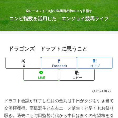
全レースワイド3点で年間回収率80％を目指す
コンピ指数を活用した エンジョイ競馬ライフ
ドラゴンズ ドラフトに思うこと
X
Facebook
はてブ
LINE
コピー
2024.10.27
ドラフト会議が終了し注目の金丸は中日がクジを引き当て
交渉権獲得。高橋宏斗と左右エース誕生！と早くもお祭り
騒ぎ。過去にも与田監督時代から中日は多くの有望株を引