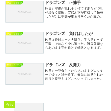
外国人も未知数な面が多く...
ドラゴンズ 正捕手
中日ドラゴンズ
昨日も守備が乱れ全く打てず走らずで見
せ場なく惨敗。突然木下が昇格して先発
しただけに非難が集まりそうだが真の敗
因は単に打てないからだろう。しかし、
正捕手というよりメイン捕手は誰なのか
が気になる。山浅、味谷はほとんど何も
せず降格となったのでやは...
ドラゴンズ 負けはしたが
中日ドラゴンズ
昨日は絶対エース大瀬良に手も足も出ず
完敗、ではなく少し違った。通常運転な
らあのまま完封負けで解散となるはずで
あったが1点返した。相手エラーでの得点
だがディカーソンの当たりも強烈でヒッ
トか内野ゴロか紙一重であった。もし抜
けていれば…。単独最下...
ドラゴンズ 反発力
中日ドラゴンズ
昨日も一発食らったらそのままグロッキ
ーで淡々と試合終了。春先には見られた
粘りと反発力はどこへいってしまったの
か？「今年は違う」という立浪のコメン
トが懐かしい。失投や拙い守備などあろ
うが野球は点取りゲーム、もっと得点で
きるよう工夫は無いのだろ...