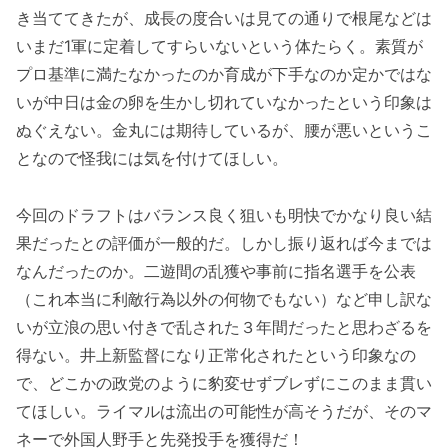
き当ててきたが、成長の度合いは見ての通りで根尾などは
いまだ1軍に定着してすらいないという体たらく。素質が
プロ基準に満たなかったのか育成が下手なのか定かではな
いが中日は金の卵を生かし切れていなかったという印象は
ぬぐえない。金丸には期待しているが、腰が悪いというこ
となので怪我には気を付けてほしい。
今回のドラフトはバランス良く狙いも明快でかなり良い結
果だったとの評価が一般的だ。しかし振り返れば今までは
なんだったのか。二遊間の乱獲や事前に指名選手を公表
（これ本当に利敵行為以外の何物でもない）など申し訳な
いが立浪の思い付きで乱された３年間だったと思わざるを
得ない。井上新監督になり正常化されたという印象なの
で、どこかの政党のように豹変せずブレずにこのまま貫い
てほしい。ライマルは流出の可能性が高そうだが、そのマ
ネーで外国人野手と先発投手を獲得だ！