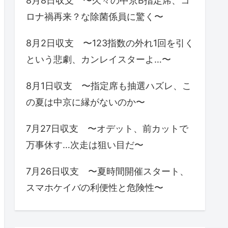
8月8日収支 〜久々の中京B指定席、コ
ロナ禍再来？な除菌係員に驚く〜
8月2日収支 〜123指数の外れ1回を引く
という悲劇、カンレイスターよ…〜
8月1日収支 〜指定席も抽選ハズレ、こ
の夏は中京に縁がないのか〜
7月27日収支 〜オデット、前カットで
万事休す…次走は狙い目だ〜
7月26日収支 〜夏時間開催スタート、
スマホケイバの利便性と危険性〜