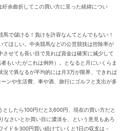
日は紆余曲折してこの買い方に至った経緯につい
競馬で儲ける！負けを許容なんてとんでもない！
いてほしい。中央競馬などの公営競技は控除率が
中させても長い目で見れば資金は確実に減少して
猛者もいたがこれは例外）。となると月にいくらま
状況で異なるが平均的には月3万が限界、できれば
ローンや生活費、車や酒、旅行にゴルフと支出が多
としたら100円だと3,600円、現在の買い方だと
つくりなさいとか買い目に濃淡を、という意見もあろ
イドを300円買い続けていくと1日の収支は－