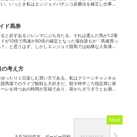
ない。いっとき私はエンジョイパチンコ必勝法を確立し仕事が
イド馬券
ると必ずあるジレンマにぶち当たる。それは選んだ馬が1.2着
ドが10倍で馬連が60倍の確定となった場合誰もが「馬連買っ
？」と思うはず。しかしエンジョイ競馬では結構な人気薄...
日の考え方
くゆったり１日楽しむ買い方である。私はグリーンチャンネル
ん競馬場でのライブ観戦も大好きだ。朝９時半ごろ指定席に座
ァーレを待つあの時間が至福であり、昼からダラダラとお酒を
5月26日収支 ダービー回顧