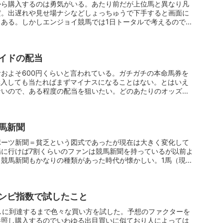
から購入するのは勇気がいる。あたり前だが上位馬と異なり凡
だ。出遅れや見せ場ナシなどしょっちゅうで下手すると画面に
ある。しかしエンジョイ競馬では1日トータルで考えるので外
イドの配当
およそ600円くらいと言われている。ガチガチの本命馬券を
購入しても当たればまずマイナスになることはない。とはいえ
ないので、ある程度の配当を狙いたい。どのあたりのオッズか
馬新聞
ポーツ新聞＝貧乏という図式であったが現在は大きく変化して
場に行けば7割くらいのファンは競馬新聞を持っているが以前よ
競馬新聞もかなりの種類があった時代が懐かしい。1馬（現在
ンピ指数で試したこと
しに到達するまで色々な買い方を試した。予想のファクターを
参照し購入するのでいわゆる出目買いに似ており人によっては