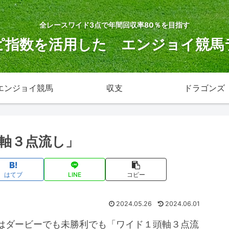
全レースワイド3点で年間回収率80％を目指す
ピ指数を活用した エンジョイ競馬
エンジョイ競馬
収支
ドラゴンズ
軸３点流し」
はてブ
LINE
コピー
2024.05.26
2024.06.01
はダービーでも未勝利でも「ワイド１頭軸３点流