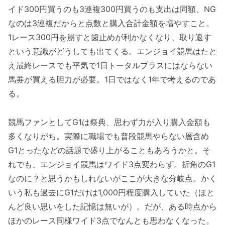
イド300円買うのも3連複300円買うのも支出は同額、NG
なのは3連複だからと点数と購入合計金額を増やすこと。
1レース300円を崩すと歯止めが利かなくなり、取り返す
という意識がどうしても出てくる。エンジョイ競馬はたと
え最終レースでも平気で1日トータルプラスにはならない
馬券が買える胆力が必要。1日ではなく1年で考えるのであ
る。
競馬ファンとしてG1は祭典、思わず力が入り購入金額も
多くなりがち。実際に職場でも普段競馬やらない層含め
G1とったなどの話題で盛り上がることもあろうかと。そ
れでも、エンジョイ競馬はワイド3点変わらず。折角のG1
なのに？と思うかもしれないがここが大きな分岐点。かく
いう私も過去にG1だけは1,000円程度購入していた（ほと
んど良い思いをした記憶は無いが）。だが、ある時点から
ほかのレース同様ワイド3点でなんとも思わなくなった。