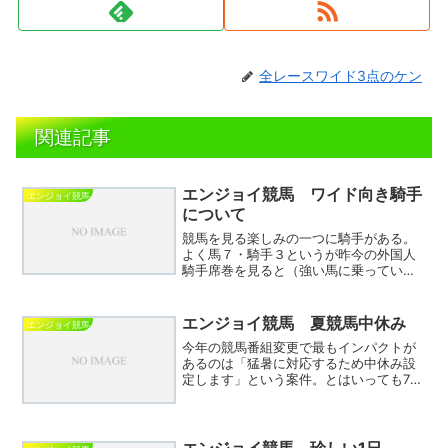
全レースワイド3点のケン
関連記事
エンジョイ競馬 ワイド向き騎手
エンジョイ競馬
について
競馬を見る楽しみの一つに騎手がある。
よく馬７・騎手３というが昨今の外国人
騎手席巻を見ると（強い馬に乗っている
のだろうが）騎手のウエイトが高くなっ
ているように感じる。実際にレースを見
ているファンも「戸崎ー！いけー！」
エンジョイ競馬 夏競馬中休み
エンジョイ競馬
「川田、もってこい！」など...
今年の競馬番組変更で最もインパクトが
あるのは「猛暑に対応するため中休み設
定します」という案件。とはいっても7月
最終週と８月第１週の土日４日間しか設
定されておらず、しかも両日とも２場開
催であり、他の3場開催日は全て通常通り
の施行。ただでさえ3...