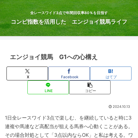
全レースワイド3点で年間回収率80％を目指す
コンピ指数を活用した エンジョイ競馬ライフ
エンジョイ競馬 G1への心構え
X
Facebook
はてブ
LINE
コピー
2024.10.13
1日全レースワイド3点で楽しむ、を継続していると時に3
連複や馬連など高配当が狙える馬券へ心動くことがある。
その場合対処として「3点以内ならOK」と私は考える。ワ