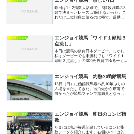
エンジョイ競馬 珍しい1日
エンジョイ競馬
昨日は1・2指数大活躍で、3指数以降の3
頭で決まったレースは1回もなかった。こ
れだけ上位指数に偏るのは稀で、反動が
ありそう。人気薄指数馬から通常は1,2,3
指数にルーチン流しなのだが今日は信用
できそうもない上位指数馬は切ってい
く、と本来いき...
エンジョイ競馬「ワイド１頭軸３
エンジョイ競馬
点流し」
本日は競馬の祭典日本ダービー。しかし
私はダービーでも未勝利でも「ワイド１
頭軸３点流し」の300円投資でゆるーく
楽しむ。本日は紆余曲折してこの買い方
に至った経緯について。ベースにあるの
は「負けても良い金額」。競馬で儲け
エンジョイ競馬 灼熱の函館競馬
エンジョイ競馬
る！負けを許容なんてとん...
13日（日）に函館競馬場へ約10年ぶりの
入場を果たしてきた。宿泊先から市電で
向かったが競馬ファンで超満員となって
おり朝の山手線なみのラッシュを体験さ
せられた。前日ギリギリまで粘ったが指
定席がとれず、段差のある一般席でメイ
ンレースまで過ごす羽...
エンジョイ競馬 昨日のコンピ指
エンジョイ競馬
数
たまには私が毎週記録しているコンピ指
数データを紹介します。右側のバーは的