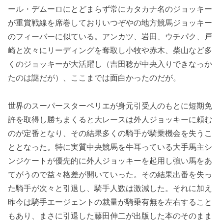
ール・デムーロにとどまらず常にカタカナ名のジョッキー
が重賞戦線を席巻しておりいつぞやの地方競馬ジョッキー
のフィーバーに似ている。アンカツ、岩田、ウチパク、戸
崎と次々にリーディングを奪取し小牧や赤木、柴山など多
くのジョッキーが大活躍し（吉田稔が中央入りできなっか
たのは謎だが）、ここまでは面白かったのだが。
世界のスーパースターペリエが身元引受人のもとに短期免
許を取得し勝ちまくると大レースは外人ジョッキーに頼む
のが定番となり、その結果多くの騎手が騎乗機会を失うこ
ととなった。特に実質中央競馬を牛耳っている大手馬主シ
ンジケートが優先的に外人ジョッキーを起用し強い馬をあ
てがうので益々格差が開いていった。その結果出番を失っ
た騎手が次々と引退し、騎手人数は激減した。それに加え
昨今は騎手エージェントの裁量が騎乗有無を左右すること
もあり、まさに引退した藤田伸二が出版した本のそのまま