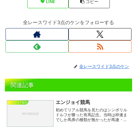
LINE
コピー
全レースワイド3点のケンをフォローする
全レースワイド3点のケン
関連記事
エンジョイ競馬
エンジョイ競馬
初めてリアル競馬を見たのはシンボリル
ドルフが勝った有馬記念。当時は枠連ま
でしか馬券の種類が無かったが馬連・馬
単・ワイド・３連複・３連単・WIN5と飛
躍的に増え、最も人気があるのは大きな
配当が見込める３連単。私は３連複と馬