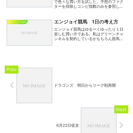
で色々な買い方を試した。予想のファク
ターを排除しコンピ指数のみを参照し購
入するのでいわゆる出目買いに似ており
人によっては面白みに欠けるかもしれな
い。いっとき私はエンジョイパチンコ必
エンジョイ競馬 1日の考え方
エンジョイ競馬
勝法を確立し仕事が休み...
エンジョイ競馬はゆるーくゆったり１日
楽しむ買い方である。私はグリーンチャ
ンネルを契約しているがもちろん競馬場
でのライブ観戦も大好きだ。朝９時半ご
ろ指定席に座り第１レースのファンファ
ーレを待つあの時間が至福であり、昼か
らダラダラとお酒を飲みな...
ドラゴンズ 明日からリーグ戦再開
6月22日収支