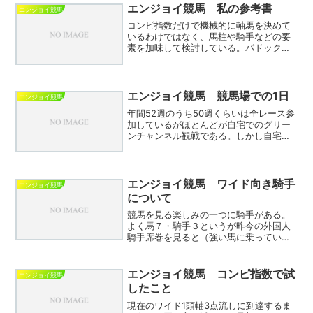
連を中心に購入してい...
エンジョイ競馬 私の参考書
エンジョイ競馬
コンピ指数だけで機械的に軸馬を決めて
いるわけではなく、馬柱や騎手などの要
素を加味して検討している。パドックは
全く見ない。正直、分からないからだ。
たまに一口馬主の友人につきあってパド
ックを見に行くがどの馬も同じように見
える。場体重の増減も取り...
エンジョイ競馬 競馬場での1日
エンジョイ競馬
年間52週のうち50週くらいは全レース参
加しているがほとんどが自宅でのグリー
ンチャンネル観戦である。しかし自宅か
ら徒歩と公共交通機関により1時間程度で
到着できる中央の競馬場があり、開催が
あるとほぼ毎日指定席を購入し通ってい
る。競馬場は最高だ...
エンジョイ競馬 ワイド向き騎手
エンジョイ競馬
について
競馬を見る楽しみの一つに騎手がある。
よく馬７・騎手３というが昨今の外国人
騎手席巻を見ると（強い馬に乗っている
のだろうが）騎手のウエイトが高くなっ
ているように感じる。実際にレースを見
ているファンも「戸崎ー！いけー！」
エンジョイ競馬 コンピ指数で試
エンジョイ競馬
「川田、もってこい！」など...
したこと
現在のワイド1頭軸3点流しに到達するま