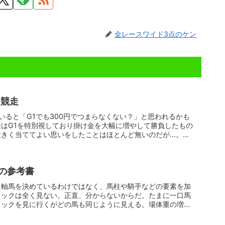
全レースワイド3点のケン
1競走
いると「G1でも300円でつまらなくない？」と思われるかも
はG1を特別視しており掛け金を大幅に増やして勝負したもの
大きく当ててよい思いをしたことはほとんど無いのだが…。
の参考書
に軸馬を決めているわけではなく、馬柱や騎手などの要素を加
ドックは全く見ない。正直、分からないからだ。たまに一口馬
ドックを見に行くがどの馬も同じように見える。場体重の増減