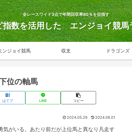
全レースワイド3点で年間回収率80％を目指す
ピ指数を活用した エンジョイ競馬
エンジョイ競馬
収支
ドラゴンズ
下位の軸馬
はてブ
LINE
コピー
2024.05.29
2024.06.01
勇気がいる。あたり前だが上位馬と異なり凡走す