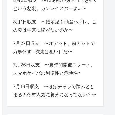
8月2日収支 〜123指数の外れ1回を引く
という悲劇、カンレイスターよ…〜
8月1日収支 〜指定席も抽選ハズレ、こ
の夏は中京に縁がないのか〜
7月27日収支 〜オデット、前カットで
万事休す…次走は狙い目だ〜
7月26日収支 〜夏時間開催スタート、
スマホケイバの利便性と危険性〜
7月19日収支 〜ほぼチャラで踏みとど
まる！今村人気に養分になってない？〜