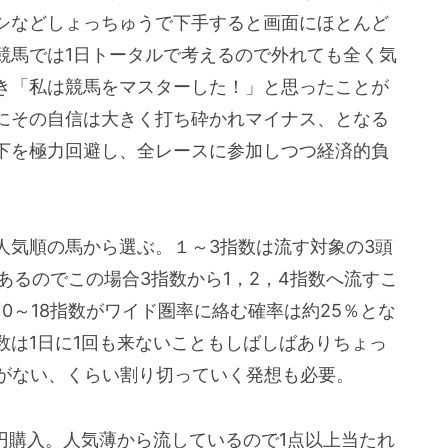
シなどしょっちゅうで下手すると画面にほとんど
競馬では1日トータルで考えるので外れても全く気
き「私は競馬をマスターした！」と思ったことが
にその自信は大きく打ち砕かれマイナス、となる
下を極力回避し、全レースに参加しつつ経済的負
人気順の馬から選ぶ。１～3指数は流す対象の3頭
あるのでこの場合3指数から1，2，4指数へ流すこ
0～18指数がワイド圏率に絡む確率は約25％とな
数は1日に1回も来ないこともしばしばありちょっ
うがない、くらい割り切っていく発想も必要。
0円購入。人気薄から流しているので1点以上当たれ