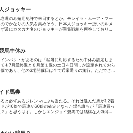
人ジョッキー
記念週のみ短期免許で来日するとか。モレイラ・ムーア・マー
なのでかなりの人気を集めそう。日本人ジョッキー扱いのルメ
らず常にカタカナ名のジョッキーが重賞戦線を席巻しておりい
競馬中休み
もインパクトがあるのは「猛暑に対応するため中休み設定しま
っても7月最終週と８月第１週の土日４日間しか設定されておら
開催であり、他の3場開催日は全て通常通りの施行。ただでさえ
イド馬券
ると必ずあるジレンマにぶち当たる。それは選んだ馬が1.2着
ドが10倍で馬連が60倍の確定となった場合誰もが「馬連買っ
？」と思うはず。しかしエンジョイ競馬では結構な人気薄...