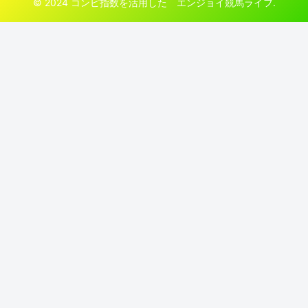
© 2024 コンピ指数を活用した エンジョイ競馬ライフ.