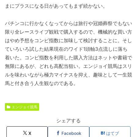
まにプラスになる日があってもまず続かない。
パチンコに行かなくなってからは旅行や冠婚葬祭でもない
限り全レースライブ観戦で購入するので、機械的な買い方
はやめ予想をコンピ指数に加味して検討することに。そし
ていろいろ試した結果現在のワイド1頭軸3点流しに落ち
着いた。コンピ指数を利用した購入方法はネットや書籍で
無限にあるが、どれも高配当狙い。エンジョイ競馬はスリ
ルを味わいながら極力マイナスを抑え、趣味として一生競
馬と付き合う人生観なのである。
エンジョイ競馬
シェアする
X
Facebook
はてブ