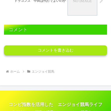
ドラゴンズ 中田は代打でよいのか
コメント
コメントを書き込む
ホーム
エンジョイ競馬
コンピ指数を活用した エンジョイ競馬ライフ