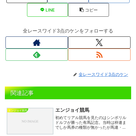
LINE
コピー
全レースワイド3点のケンをフォローする
全レースワイド3点のケン
関連記事
エンジョイ競馬
エンジョイ競馬
初めてリアル競馬を見たのはシンボリル
ドルフが勝った有馬記念。当時は枠連ま
でしか馬券の種類が無かったが馬連・馬
単・ワイド・３連複・３連単・WIN5と飛